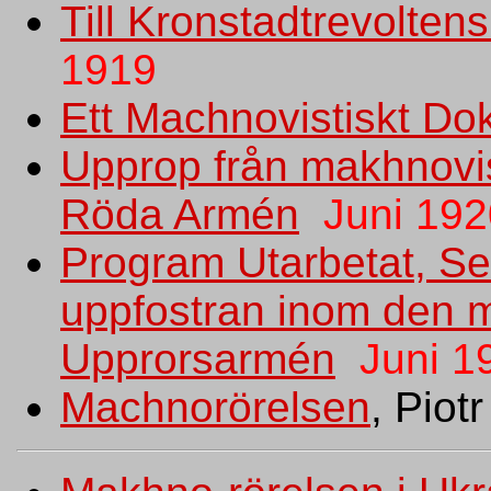
Till Kronstadtrevolten
1919
Ett Machnovistiskt D
Upprop från makhnovist
Röda Armén
Juni 192
Program Utarbetat, Sek
uppfostran inom den 
Upprorsarmén
Juni 1
Machnorörelsen
, Piot