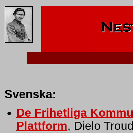
Svenska:
De Frihetliga Kommu
Plattform
, Dielo Tro