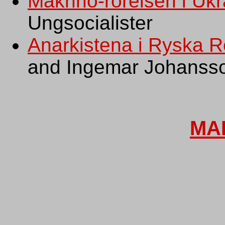
Makhno-rörelsen i Uk
Ungsocialister
Anarkistena i Ryska R
and Ingemar Johanss
MA