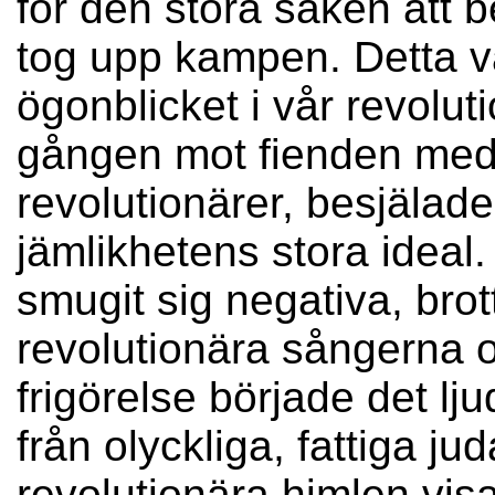
för den stora saken att 
tog upp kampen. Detta va
ögonblicket i vår revoluti
gången mot fienden med
revolutionärer, besjälade
jämlikhetens stora ideal.
smugit sig negativa, bro
revolutionära sångerna 
frigörelse började det lj
från olyckliga, fattiga j
revolutionära himlen visa