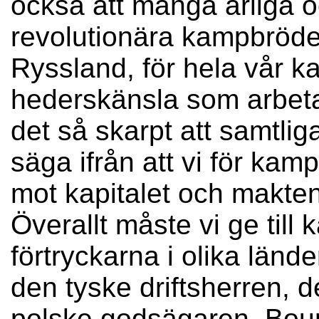
också att många ärliga oc
revolutionära kampbröder 
Ryssland, för hela vår k
hederskänsla som arbetar
det så skarpt att samtlig
säga ifrån att vi för ka
mot kapitalet och makten
Överallt måste vi ge till 
förtryckarna i olika länd
den tyske driftsherren, 
polske godsägaren. Bourg