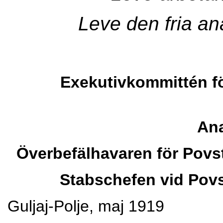
Leve den fria a
Exekutivkommittén fö
Ana
Överbefälhavaren för Pov
Stabschefen vid Povs
Guljaj-Polje, maj 1919