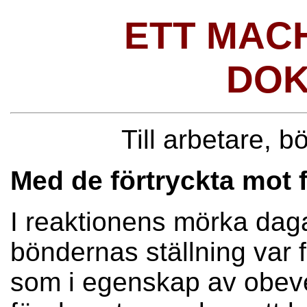
ETT MAC
DO
Till arbetare, b
Med de förtryckta mot f
I reaktionens mörka dag
böndernas ställning var fö
som i egenskap av obev