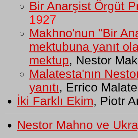
Bir Anarşist Örgüt P
1927
Makhno'nun "Bir Anar
mektubuna yanıt ola
mektup
, Nestor M
Malatesta'nın Nest
yanıtı
, Errico Malat
İki Farklı Ekim
, Piotr 
Nestor Mahno ve Ukra