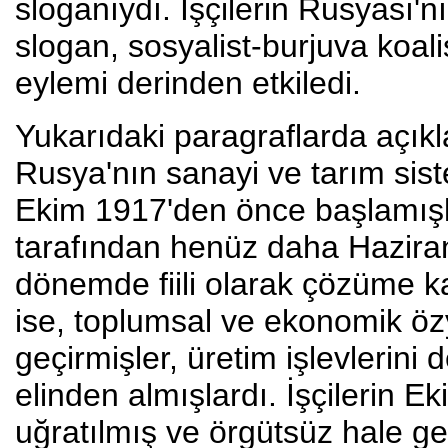
sloganıydı. İşçilerin Rusyası'
slogan, sosyalist-burjuva koa
eylemi derinden etkiledi.
Yukarıdaki paragraflarda açıklan
Rusya'nın sanayi ve tarım sis
Ekim 1917'den önce başlamışla
tarafından henüz daha Hazira
dönemde fiili olarak çözüme ka
ise, toplumsal ve ekonomik öz
geçirmişler, üretim işlevlerini 
elinden almışlardı. İşçilerin E
uğratılmış ve örgütsüz hale get