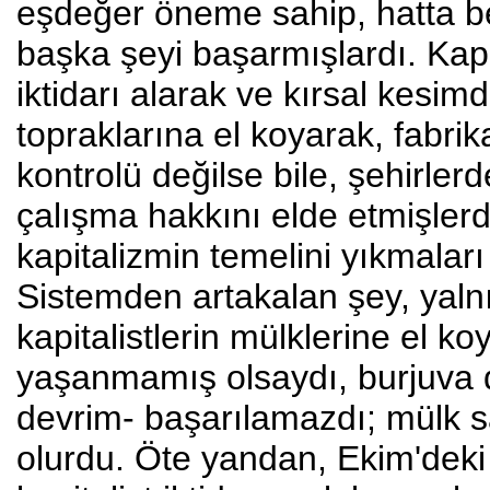
eşdeğer öneme sahip, hatta be
başka şeyi başarmışlardı. Kapi
iktidarı alarak ve kırsal kesim
topraklarına el koyarak, fabri
kontrolü değilse bile, şehirler
çalışma hakkını elde etmişlerdi
kapitalizmin temelini yıkmalar
Sistemden artakalan şey, yalnız
kapitalistlerin mülklerine el 
yaşanmamış olsaydı, burjuva de
devrim- başarılamazdı; mülk sa
olurdu. Öte yandan, Ekim'deki