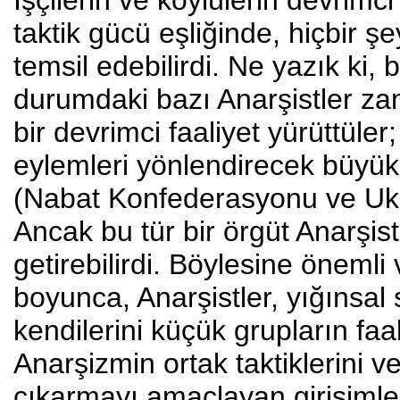
İşçilerin ve köylülerin devrimci
taktik gücü eşliğinde, hiçbir 
temsil edebilirdi. Ne yazık ki
durumdaki bazı Anarşistler z
bir devrimci faaliyet yürüttüler
eylemleri yönlendirecek büyük 
(Nabat Konfederasyonu ve Ukr
Ancak bu tür bir örgüt Anarşistl
getirebilirdi. Böylesine önemli
boyunca, Anarşistler, yığınsal
kendilerini küçük grupların faali
Anarşizmin ortak taktiklerini v
çıkarmayı amaçlayan girişimler