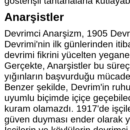
gösterişli tantanalarla kutlayabil
Anarşistler
Devrimci Anarşizm, 1905 Devri
Devrimi'nin ilk günlerinden iti
devrimi fikrini yücelten yegan
Gerçekte, Anarşistler bu süreçt
yığınların başvurduğu mücadele 
Benzer şekilde, Devrim'in ruh
uyumlu biçimde içiçe geçebile
kuram olamazdı. 1917'de işçile
güven duyması ender olarak 