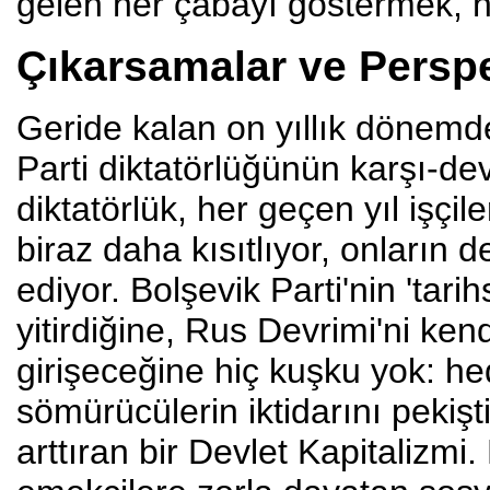
gelen her çabayı göstermek, he
Çıkarsamalar ve Perspe
Geride kalan on yıllık dönemde
Parti diktatörlüğünün karşı-de
diktatörlük, her geçen yıl işçil
biraz daha kısıtlıyor, onların 
ediyor. Bolşevik Parti'nin 'tar
yitirdiğine, Rus Devrimi'ni ken
girişeceğine hiç kuşku yok: hede
sömürücülerin iktidarını pekişt
arttıran bir Devlet Kapitalizmi. 