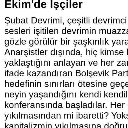
Ekim'de İşçiler
Şubat Devrimi, çeşitli devrimci 
sesleri işitilen devrimin muaz
gözle görülür bir şaşkınlık yara
Anarşistler dışında, hiç kims
yaklaştığını anlayan ve her za
ifade kazandıran Bolşevik Part
hedefinin sınırları ötesine ge
neyin yaşandığını kendi kendi
konferansında başladılar. Her 
yıkılmasından mi ibaretti? Yok
kapitalizmin yıkılmasına doğr