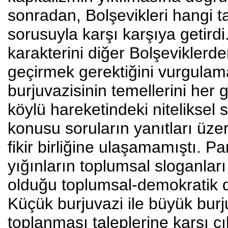
sonradan, Bolşevikleri hangi t
sorusuyla karşı karşıya getird
karakterini diğer Bolşeviklerd
geçirmek gerektiğini vurgulam
burjuvazisinin temellerini her
köylü hareketindeki niteliksel 
konusu soruların yanıtları üze
fikir birliğine ulaşamamıştı. P
yığınların toplumsal sloganlar
olduğu toplumsal-demokratik de
Küçük burjuvazi ile büyük burj
toplanması taleplerine karşı çı