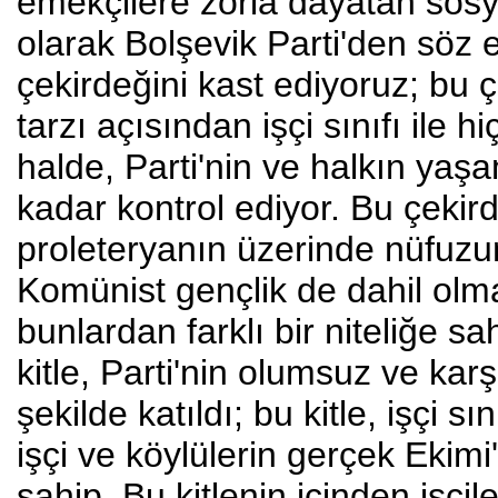
emekçilere zorla dayatan sosyal
olarak Bolşevik Parti'den söz 
çekirdeğini kast ediyoruz; bu
tarzı açısından işçi sınıfı ile 
halde, Parti'nin ve halkın yaş
kadar kontrol ediyor. Bu çekir
proleteryanın üzerinde nüfuzu
Komünist gençlik de dahil olma
bunlardan farklı bir niteliğe s
kitle, Parti'nin olumsuz ve karş
şekilde katıldı; bu kitle, işçi s
işçi ve köylülerin gerçek Ekim
sahip. Bu kitlenin içinden işç