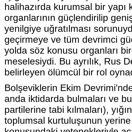
halihazırda kurumsal bir yapı
organlarının güçlendirilip geni
yenilgiye uğratılması sorunuydu.
geçirmeye ve tüm devrimci güçl
yolda söz konusu organları bi
meselesiydi. Bu ayrılık, Rus D
belirleyen ölümcül bir rol oyna
Bolşeviklerin Ekim Devrimi'ndek
anda iktidarda bulmaları ve b
partilerine tabi kılmaları), yığ
toplumsal kurtuluşunun yerine 
konusundaki yetenekleriyle açık