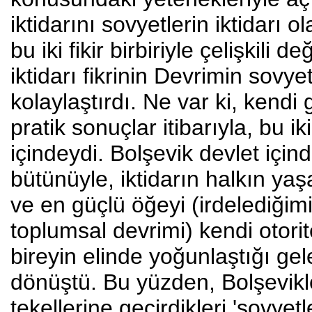
iktidarını sovyetlerin iktidar
bu iki fikir birbiriyle çelişkili
iktidarı fikrinin Devrimin sovye
kolaylaştırdı. Ne var ki, kendi g
pratik sonuçlar itibarıyla, bu iki
içindeydi. Bolşevik devlet için
bütünüyle, iktidarın halkın ya
ve en güçlü öğeyi (irdelediğim
toplumsal devrimi) kendi otorit
bireyin elinde yoğunlaştığı gel
dönüştü. Bu yüzden, Bolşevikle
tekellerine geçirdikleri 'sovyet