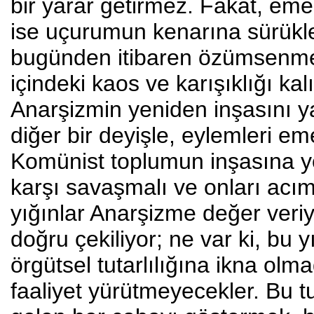
bir yarar getirmez. Fakat, emekç
ise uçurumun kenarına sürükle
bugünden itibaren özümsenmel
içindeki kaos ve karışıklığı kal
Anarşizmin yeniden inşasını y
diğer bir deyişle, eylemleri em
Komünist toplumun inşasına yö
karşı savaşmalı ve onları acım
yığınlar Anarşizme değer veri
doğru çekiliyor; ne var ki, bu 
örgütsel tutarlılığına ikna olma
faaliyet yürütmeyecekler. Bu tu