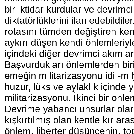
bir iktidar kurdular ve devrimc
diktatörlüklerini ilan edebildil
rotasını tümden değiştiren ken
aykırı düşen kendi önlemleriyl
içindeki diğer devrimci akımla
Başvurdukları önlemlerden biri
emeğin militarizasyonu idi -mi
huzur, lüks ve aylaklık içinde 
militarizasyonu. İkinci bir önle
Devrime yabancı unsurlar olar
kışkırtılmış olan kentle kır ar
önlem, liberter düşüncenin, top