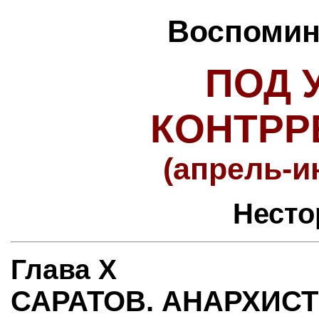
Воспомина
ПОД 
КОНТР
(апрель-и
Несто
Глава Х
САРАТОВ. АНАРХИС