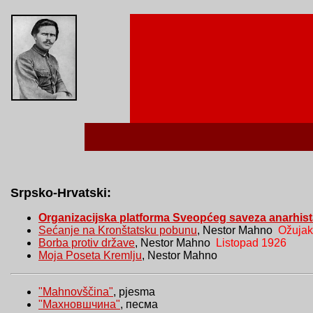
Srpsko-Hrvatski:
Organizacijska platforma Sveopćeg saveza anarhista
Sećanje na Kronštatsku pobunu
, Nestor Mahno
Ožujak
Borba protiv države
, Nestor Mahno
Listopad 1926
Moja Poseta Kremlju
, Nestor Mahno
"Mahnovščina"
, pjesma
"Махновшчина"
, песма