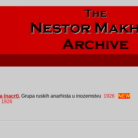
 (nacrt)
, Grupa ruskih anarhista u inozemstvu
1926
NEW
 1926