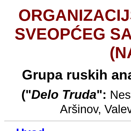
ORGANIZACI
SVEOPĆEG SA
(N
Grupa ruskih an
("
Delo Truda
"
:
Nes
Aršinov, Valev