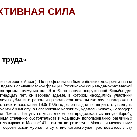
КТИВНАЯ СИЛА
 труда»
ия которого Марин). По профессии он был рабочим-слесарем и начал
к идеям большевистской фракции Российской социал-демократической
ибертарным коммунистом. Это было время вооруженной борьбы для
тнадцать лет, он взорвал здание, в котором находились участники
ублично убил выстрелом из револьвера начальника железнодорожных
астовок и восстаний 1905-1906 годов он выдал полиции сто двадцать
смерти Аршинову, в невероятных условиях, удалось бежать, благодаря
л бежать. Ничуть не упав духом, он продолжает активную борьбу,
ивому стечению обстоятельств и удачному использованию различных
 в Бутырках в Москве141. Там он встретился с Махно, и между ними
еоретический журнал, отсутствие которого уже чувствовалось в эту