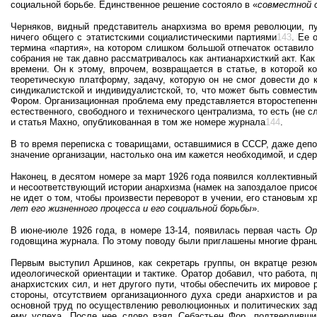
социальной борьбе. Единственное решение состояло в «
совместной 
Черняков, видный представитель анархизма во время революции, п
ничего общего с этатистскими социалистическими партиями
143
. Ее 
термина «партия», на котором слишком большой отпечаток оставило 
собрания не так давно рассматривалось как антианархисткий акт. Как
времени. Он к этому, впрочем, возвращается в статье, в которой 
теоретическую платформу, задачу, которую он не смог довести до 
синдикалистской и индивидуалистской, то, что может быть совмести
Фором. Организационная проблема ему представляется второстепенн
естественного, свободного и технического централизма, то есть (не
и статья Махно, опубликованная в том же номере журнала
144
.
В то время переписка с товарищами, оставшимися в СССР, даже деп
значение организации, настолько она им кажется необходимой, и сдер
Наконец, в десятом номере за март 1926 года появился коллективный
и несоответствующий истории анархизма (намек на запоздалое присое
не идет о том, чтобы произвести переворот в учении, его становым 
лет его жизненного процесса и его социальной борьбы
».
В июне-июле 1926 года, в номере 13-14, появилась первая часть
Ор
годовщина журнала. По этому поводу были приглашены многие француз
Первым выступил Аршинов, как секретарь группы, он вкратце рез
идеологической ориентации и тактике. Оратор добавил, что работа,
анархистских сил, и нет другого пути, чтобы обеспечить их мировое
стороны, отсутствием организационного духа среди анархистов и р
основной труд по осуществлению революционных и политических зад
ему успеха. После нее слово взял Себастьен Фор, подтвердивший