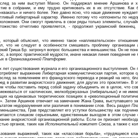
Вслед за ним выступил Махно. Он поддержал мнение Аршинова и хо
ие в собрании, и ему трудно критиковать их в их отсутствие. Как б
«квакать» и ничего более. Уже давно ясно, что наше движение нуждает
тливый либертарный характер. Именно потому что «оппоненты по недо
положения. Они смогут привлечь в свои ряды только элементы, случай
тожество отчетливо проявляется, - продолжил украинский беженец, 
, который объяснил, что именно такое «наплевательское» отношени
ил, что не следует в особенности смешивать проблему организации
кий Гриша Бр. затронул вопрос большинства и меньшинства. Он не пон
прос, а вопрос практической мудрости, иначе никакая линия поведения 
ных в
Организационной Платформе
.
х лет существования журнала и его организационного выступления. Он 
отребляет выражение Либертарная коммунистическая партия, которое о
вслед за появлением его французского перевода и реакций на него, б
ред в развитии анархистского движения; для других это проклятие». В э
ем чтобы поставить перед собой задачу объединить их в целое, что со
межеваться от хаотических, мелкобуржуазных (либеральных) и не имеющ
щих на одинаковых теоретических позициях в «революционный политичес
же». Затем Аршинов отвечает на замечание Жана Грава, выступавшего з
льтатом недоразумения или различия в понимании слов. Весь раздел
Пл
я меньшинства, Грав представляет его уступки большинству как подчине
читаются слишком серьезными, единственным выходом в этом случае 
нание анархистской организационной работы. Если он признает необход
стью органов, таких как
Исполнительный комитет Союза
, а также с к
зования выражений, таких как «классовая борьба», «трудящиеся кл