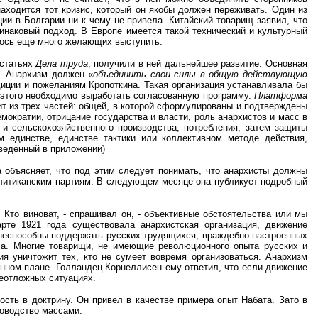
аходится тот кризис, который он якобы должен переживать. Один из
ции в Болгарии ни к чему не привела. Китайский товарищ заявил, что
наковый подход. В Европе имеется такой технический и культурный
алось еще много желающих выступить.
 статьях
Дела труда
, получили в ней дальнейшее развитие. Основная
. Анархизм должен «
объединить свои силы в общую действующую
диции и пожеланиям Кропоткина. Такая организация устанавливала бы
 этого необходимо выработать согласованную программу.
Платформа
т из трех частей: общей, в которой сформулированы и подтверждены
ократии, отрицание государства и власти, роль анархистов и масс в
и сельскохозяйственного производства, потребления, затем защиты
 единстве, единстве тактики или коллективном методе действия,
иведенный в приложении)
а объясняет, что под этим следует понимать, что анархисты должны
литиканским партиям. В следующем месяце она публикует подробный
Кто виноват, - спрашивал он, - объективные обстоятельства или мы
те 1921 года существовала анархистская организация, движение
ь неспособны поддержать русских трудящихся, враждебно настроенных
ла. Многие товарищи, не имеющие революционного опыта русских и
я уничтожит тех, кто не сумеет вовремя организоваться. Анархизм
онном плане. Голландец Корнеллисен ему ответил, что если движение
неотложных ситуациях.
ость в доктрину. Он привел в качестве примера опыт Набата. Зато в
ководство массами.