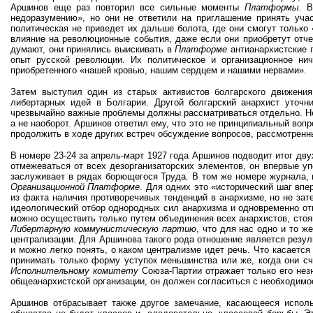
Аршинов еще раз повторил все сильные моменты
Платформы
. 
недоразумению», но они не ответили на приглашение принять участ
политическая не приведет их дальше болота, где они смогут только 
влияние на революционные события, даже если они приобретут отче
думают, они принялись выискивать в
Платформе
антианархистские 
опыт русской революции. Их политическое и организационное нич
приобретенного «нашей кровью, нашим сердцем и нашими нервами».
Затем выступил один из старых активистов болгарского движения
либертарных идей в Болгарии. Другой болгарский анархист уточн
чрезвычайно важные проблемы должны рассматриваться отдельно. Не
а не наоборот. Аршинов ответил ему, что это не принципиальный во
продолжить в ходе других встреч обсуждение вопросов, рассмотрен
В номере 23-24 за апрель-март 1927 года Аршинов подводит итог дву
отмежеваться от всех дезорганизаторских элементов, он впервые уп
заслуживает в рядах борющегося Труда. В том же номере журнала, 
Организационной Платформе
. Для одних это «исторический шаг впе
из факта наличия противоречивых тенденций в анархизме, но не зат
идеологический отбор однородных сил анархизма и одновременно от
можно осуществить только путем объединения всех анархистов, стоя
Либертарную коммунистическую партию
, что для нас одно и то 
централизации. Для Аршинова такого рода отношение является резу
и можно легко понять, о каком централизме идет речь. Что касаетс
принимать только форму уступок меньшинства или же, когда они с
Исполнительному комитету
Союза-Партии отражает только его нез
общеанархистской организации, он должен согласиться с необходимо
Аршинов отбрасывает также другое замечание, касающееся исполь