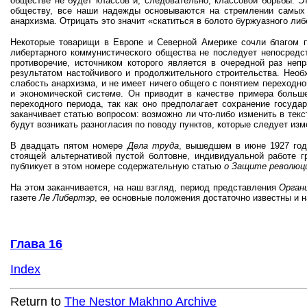
обществе не будет классов и, следовательно, классовой борьбы. Э
обществу, все наши надежды основываются на стремлении самых
анархизма. Отрицать это значит «скатиться в болото буржуазного ли
Некоторые товарищи в Европе и Северной Америке сочли благом п
либертарного коммунистического общества не последует непосредс
противоречие, источником которого является в очередной раз не
результатом настойчивого и продолжительного строительства. Необх
слабость анархизма, и не имеет ничего общего с понятием переход
и экономической системе. Он приводит в качестве примера больше
переходного периода, так как оно предполагает сохранение госуд
заканчивает статью вопросом: возможно ли что-либо изменить в тек
будут возникать разногласия по поводу пунктов, которые следует из
В двадцать пятом номере
Дела труда
, вышедшем в июне 1927 года
стоящей альтернативой пустой болтовне, индивидуальной работе г
публикует в этом номере содержательную статью
о Защите революц
На этом заканчивается, на наш взгляд, период представления
Орган
газете
Ле Либертэр
, ее основные положения достаточно известны и 
Глава 1
6
Index
Return to
The Nestor Makhno Archive