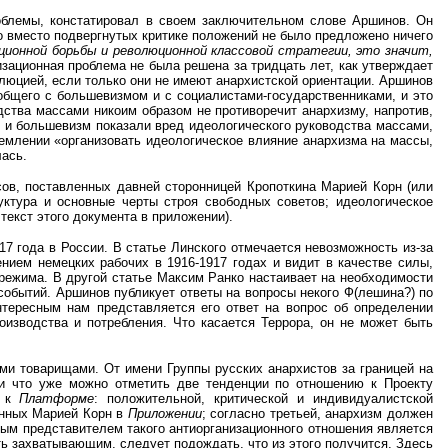
облемы, констатировал в своем заключительном слове Аршинов. Он
о вместо подвергнутых критике положений не было предложено ничего
ционной борьбы и революционной классовой стратегии, это значит,
изационная проблема не была решена за тридцать лет, как утверждает
люцией, если только они не имеют анархистской ориентации. Аршинов
общего с большевизмом и с социалистами-государственниками, и это
одства массами никоим образом не противоречит анархизму, напротив,
я и большевизм показали вред идеологического руководства массами,
емлении «организовать идеологическое влияние анархизма на массы,
лась.
ов, поставленных давней сторонницей Кропоткина Марией Корн (или
ктура и основные черты строя свободных советов; идеологическое
текст этого документа в приложении).
7 года в России. В статье Линского отмечается невозможность из-за
ием немецких рабочих в 1916-1917 годах и видит в качестве силы,
режима. В другой статье Максим Ранко настаивает на необходимости
событий. Аршинов публикует ответы на вопросы некого Ф(лешина?) по
нтересным нам представляется его ответ на вопрос об определении
оизводства и потребления. Что касается Террора, он не может быть
ми товарищами. От имени Группы русских анархистов за границей на
и что уже можно отметить две тенденции по отношению к Проекту
ю к
Платформе
: положительной, критической и индивидуалистской
енных Марией Корн в
Приложении
; согласно третьей, анархизм должен
ным представителем такого антиорганизационного отношения является
ть захватывающим, следует подождать, что из этого получится. Здесь