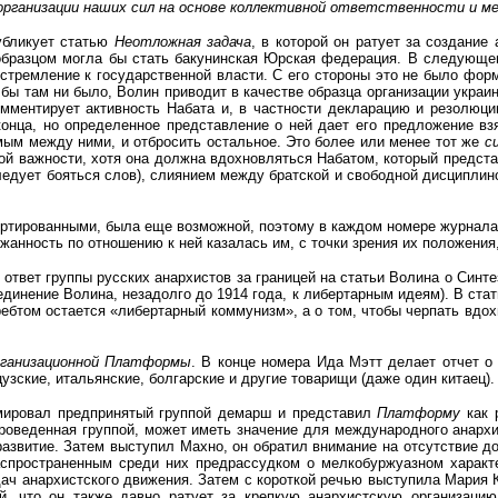
организации наших сил на основе коллективной ответственности и м
убликует статью
Неотложная задача
, в которой он ратует за создание
образцом могла бы стать бакунинская Юрская федерация. В следующе
стремление к государственной власти. С его стороны это не было форм
 бы там ни было, Волин приводит в качестве образца организации украи
комментирует активность Набата и, в частности декларацию и резолюц
конца, но определенное представление о ней дает его предложение взя
мым между ними, и отбросить остальное. Это более или менее тот же
с
ой важности, хотя она должна вдохновляться Набатом, который предст
 следует бояться слов), слиянием между братской и свободной дисципл
ортированными, была еще возможной, поэтому в каждом номере журнала
жанность по отношению к ней казалась им, с точки зрения их положения
 ответ группы русских анархистов за границей на статьи Волина о Синт
динение Волина, незадолго до 1914 года, к либертарным идеям). В ста
хребтом остается «либертарный коммунизм», а о том, чтобы черпать вдох
ганизационной Платформы
. В конце номера Ида Мэтт делает отчет о
ские, итальянские, болгарские и другие товарищи (даже один китаец).
юмировал предпринятый группой демарш и представил
Платформу
как 
 проведенная группой, может иметь значение для международного анархи
 развитие. Затем выступил Махно, он обратил внимание на отсутствие д
аспространенным среди них предрассудком о мелкобуржуазном характе
ач анархистского движения. Затем с короткой речью выступила Мария 
, что он также давно ратует за крепкую анархистскую организацию