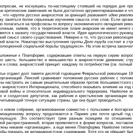
вопросам, не коснувшись по-настоящему стоявшей на порядке дня пр
тые критические замечания не были достаточно аргументированными и чт
, что «
группа русских анархистов за границей развивает идею револю
ику заняться более серьезным изучением смысла этих слов. Если орган
но полагаться на профсоюзы по вопросу экономического овладения рево
олиным, заявив, что в теоретическом плане анархизм не имеет ничего 
емится к захвату государственной власти. Идея идеологического руков
сякий смысл своего существования. Неверно и то, что русская революци
ной власти. Новаторство выступления группы
Дело труда
состоит в стр
еволюционной социальной борьбы трудящихся». На этом встреча закончи
иложение к Платформе
, содержавшее ответы на первую серию вопрос
о шесть: большинство и меньшинство в анархистском движении; стру
 и слова; анархистский принцип: каждому по потребностям (см. полный 
тьи отдают долг памяти десятой годовщине Февральской революции 191
рганизаций. Линский сравнивает положение русских рабочих с положен
жны настроить их самым решительным образом против большевистского 
анархистского Интернационала, способного оказывать влияние на ход 
овой войны и относительно индивидуального терроризма. Наиболее и
х и солдатских депутатов, как рабочие и крестьянские организации пр
учитывающей точную ситуацию страны, где она будет проводиться.
 о новом собрании, организованном совместно с польскими и болгарски
анизационному вопросу продолжается в Париже уже почти целый год 
анизующую. Это соответствует трем разным позициям по отношени
мой распространенной, вторая проявляется в форме вопросов, поставл
ужны никакие «организации», а еще менее
Платформа
. Наиболее типич
тобы показать ее антианархистское содержание. Хотя это не обещает бы