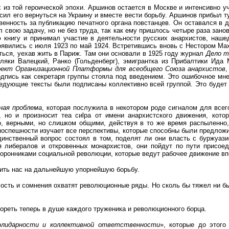
из той героической эпохи. Аршинов остается в Москве и интенсивно у
сил его вернуться на Украину и вместе вести борьбу. Аршинов прибыл т
венность за публикацию печатного органа повстанцев. Он оставался в д
свою задачу, но не без труда, так как ему пришлось четыре раза зано
 книгу и принимал участие в деятельности русских анархистов, наше
появились с июля 1923 по май 1924. Встретившись вновь с Нестором Ма
ться, уехав жить в Париж. Там они основали в 1925 году журнал
Дело т
ляки Валецкий, Ранко (Гольденберг), эмигрантка из Прибалтики Ида
ект Организационной Платформы для всеобщего Союза анархистов
дпись как секретаря группы стояла под введением. Это ошибочное мне
едующие тексты были подписаны коллективно всей группой. Это будет
ная проблема
, которая послужила в некотором роде сигналом для всег
, но и произносит теа сиlра от имени анархистского движения, кото
но, верными, но слишком общими, действуя в то же время распыленн
 поспешности изучает все перспективы, которые способны были предлож
инственный вопрос состоял в том, поделят ли они власть с буржуазие
я либералов и откровенных монархистов, они пойдут по пути присоед
ронниками социальной революции, которые ведут рабочее движение впе
вить нас на дальнейшую упорнейшую борьбу.
ость и сомнения охватят революционные ряды. Но сколь бы тяжел ни был
н гореть теперь в душе каждого труженика и революционного борца.
солидарности и коллективной ответственности
», которые до этог