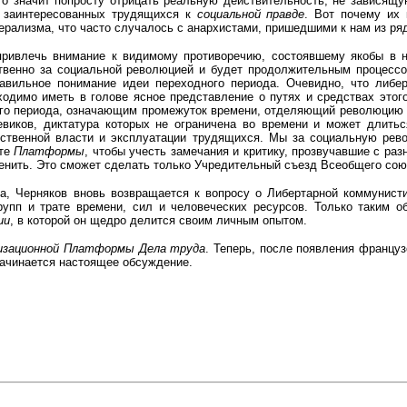
то значит попросту отрицать реальную действительность, не зависящ
 заинтересованных трудящихся к
социальной правде
. Вот почему их
берализма, что часто случалось с анархистами, пришедшими к нам из р
ривлечь внимание к видимому противоречию, состоявшему якобы в н
твенно за социальной революцией и будет продолжительным процессо
правильное понимание идеи переходного периода. Очевидно, что либ
одимо иметь в голове ясное представление о путях и средствах этого
ного периода, означающим промежуток времени, отделяющий революцию 
виков, диктатура которых не ограничена во времени и может длитьс
арственной власти и эксплуатации трудящихся. Мы за социальную ре
сте
Платформы
, чтобы учесть замечания и критику, прозвучавшие с раз
менить. Это сможет сделать только Учредительный съезд Всеобщего сою
, Черняков вновь возвращается к вопросу о Либертарной коммунисти
рупп и трате времени, сил и человеческих ресурсов. Только таким 
ии
, в которой он щедро делится своим личным опытом.
изационной Платформы Дела труда
. Теперь, после появления француз
начинается настоящее обсуждение.