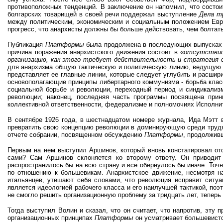
противоположных тенденций. В заключение он напомнил, что состои
болгарских товарищей в своей речи поддержал выступление
Дела т
между политическим, экономическим и социальным положением Евро
прогресс, что анархисты должны бы больше действовать, чем болтат
Публикация
Платформы
была продолжена в последующих выпусках 
причина поражения анархистского движения состоит в «
отсутствии
организацию, как этого требует действительность и стратегия с
для анархизма общую тактическую и политическую линию, ведущую 
представляет ее главные линии, которые следует углубить и расши
основополагающие принципы либертарного коммунизма - борьба класс
социальной борьбе и революции, переходный период и синдикализм
революции; наконец, последняя часть программы посвящена прин
коллективной ответственности, федерализме и полномочиях Исполнит
В сентябре 1926 года, в шестнадцатом номере журнала, Ида Мэтт 
превратить свою концепцию революции в доминирующую среди трудя
отчете собрании, посвященном обсуждению
Платформы
, продолжив
Первым на нем выступил Аршинов, который вновь констатировал отс
сами? Сам Аршинов склоняется ко второму ответу. Он приводит
распространилось бы на всю страну и все обернулось бы иначе. Точ
по отношению к большевикам. Анархистское движение, несмотря н
итальянцев, утешают себя словами, что революция исправит ситуа
является идеологией рабочего класса и его наилучшей тактикой, по
не смогло решить организационную проблему за тридцать лет, теперь
Тогда выступил Волин и сказал, что он считает, что напротив, эту
организационных принципах
Платформы
он усматривает большевистск