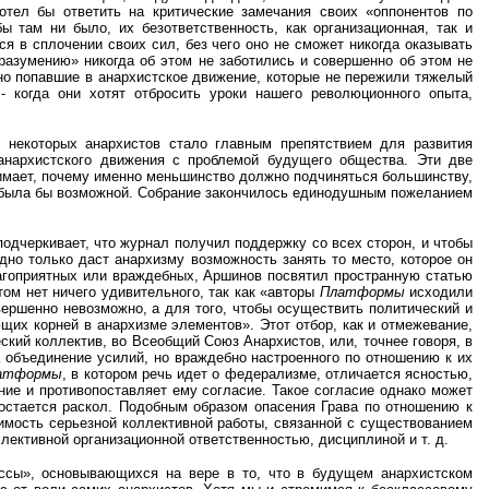
тел бы ответить на критические замечания своих «оппонентов по
ы там ни было, их безответственность, как организационная, так и
ся в сплочении своих сил, без чего оно не сможет никогда оказывать
разумению» никогда об этом не заботились и совершенно об этом не
но попавшие в анархистское движение, которые не пережили тяжелый
- когда они хотят отбросить уроки нашего революционного опыта,
е некоторых анархистов стало главным препятствием для развития
 анархистского движения с проблемой будущего общества. Эти две
имает, почему именно меньшинство должно подчиняться большинству,
не была бы возможной. Собрание закончилось единодушным пожеланием
подчеркивает, что журнал получил поддержку со всех сторон, и чтобы
дно только даст анархизму возможность занять то место, которое он
лагоприятных или враждебных, Аршинов посвятил пространную статью
том нет ничего удивительного, так как «авторы
Платформы
исходили
вершенно невозможно, а для того, чтобы осуществить политический и
их корней в анархизме элементов». Этот отбор, как и отмежевание,
кий коллектив, во Всеобщий Союз Анархистов, или, точнее говоря, в
а объединение усилий, но враждебно настроенного по отношению к их
атформы
, в котором речь идет о федерализме, отличается ясностью,
ние и противопоставляет ему согласие. Такое согласие однако может
остается раскол. Подобным образом опасения Грава по отношению к
имость серьезной коллективной работы, связанной с существованием
оллективной организационной ответственностью, дисциплиной и т. д.
ассы», основывающихся на вере в то, что в будущем анархистском