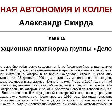
НАЯ АВТОНОМИЯ И КОЛЛЕ
Александр Скирда
Глава 15
зационная платформа группы «Дело
которые биографические сведения о Петре Аршинове (настоящая фамил
не. В 1904 году, в семнадцатилетнем возрасте он проникся симпатией 
нной ситуации, в которой в то время находилась страна, и стал л
иков: так, 23 декабря 1906 года, когда ему исполнилось только девя
зацкие офицеры и жандармы. Немного позже, 7 марта 1907 года он п
ических издевательствах над рабочими, но и в том, что во время заб
и отправлены на каторжные работы. Арестованному и приговоренному к 
 Вновь схваченный и осужденный к смертной казни, он еще раз успе
нархистскую литературу. После ареста в 1910 году, благодаря счастл
ористических актах и он был осужден только к политической каторге
 начать в будущем совместно издавать либертарный коммунистический т