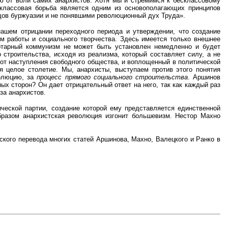
ую от воли самих анархистов. Хотя мы и стремимся к бесклассовому
 классовая борьба является одним из основополагающих принципов
ядов буржуазии и не понявшими революционный дух Труда».
ашем отрицании переходного периода и утверждении, что создание
м работы и социального творчества. Здесь имеется только внешнее
ертарный коммунизм не может быть установлен немедленно и будет
 строительства, исходя из реализма, который составляет силу, а не
от наступления свободного общества, и воплощенный в политической
я целое столетие. Мы, анархисты, выступаем против этого понятия
волюцию, за
процесс прямого социального строительства
. Аршинов
ных сторон? Он дает отрицательный ответ на него, так как каждый раз
за анархистов.
ческой партии, создание которой ему представляется единственной
образом анархистская революция изгонит большевизм. Нестор Махно
ского перевода многих статей Аршинова, Махно, Валецкого и Ранко в