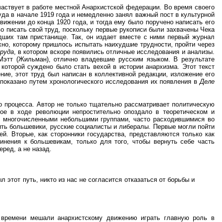
частвует в работе местной Анархистской федерации. Во время своего
уда в начале 1919 года и немедленно занял важный пост в культурной
вижении до конца 1920 года, и тогда ему было поручено написать его
во писать свой труд, поскольку первые рукописи были захвачены Чека
дших там пристанище. Так, он издает вместе с ними первый журнал
хно, которому пришлось испытать наихудшие трудности, пройти через
руда
, в котором вскоре появились отличные исследования и анализы.
 Мэтт (Жильман), отлично владевшие русским языком. В результате
, которой суждено было стать вехой в истории анархизма. Этот текст
ние, этот труд был написан в коллективной редакции, изложение его
 показано путем хронологического исследования их появления в
Деле
о процесса. Автор не только тщательно рассматривает политическую
рое в ходе революции непростительно опоздало в теоретическом и
о, многочисленными небольшими группами, часто расходившимися во
ить большевики, русские социалисты и либералы. Первые могли пойти
й. Вторые, как сторонники государства, представляются только как
инения к большевикам, только для того, чтобы вернуть себе часть
ред, а не назад.
 этот путь, никто из нас не согласится отказаться от борьбы и
о времени мешали анархистскому движению играть главную роль в