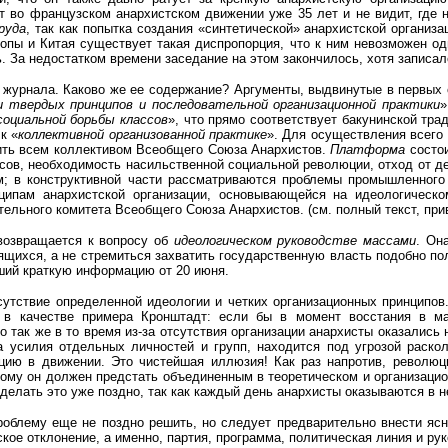
т во французском анархистском движении уже 35 лет и не видит, где н
руда
, так как попытка создания «синтетической» анархистской организа
пы и Китая существует такая диспропорция, что к ним невозможен оди
ь. За недостатком времени заседание на этом закончилось, хотя запис
журнала. Каково же ее содержание? Аргументы, выдвинутые в первых
 твердых принципов и последовательной организационной практики
»
оциальной борьбы классов
», что прямо соответствует бакунинской тра
к «
коллективной организованной практике
». Для осуществления всего
рить всем коллективом Всеобщего Союза Анархистов.
Платформа
состои
ов, необходимость насильственной социальной революции, отход от дем
; в конструктивной части рассматриваются проблемы промышленного 
ципам анархистской организации, основывающейся на идеологическом
ельного комитета Всеобщего Союза Анархистов. (см. полный текст, пр
возвращается к вопросу об
идеологическом руководстве массами
. Он
щихся, а не стремиться захватить государственную власть подобно по
ший краткую информацию от 20 июня.
утствие определенной идеологии и четких организационных принципов. 
 в качестве примера Кронштадт: если бы в момент восстания в мар
но так же в то время из-за отсутствия организации анархисты оказалис
а усилия отдельных личностей и групп, находится под угрозой раско
цию в движении. Это чистейшая иллюзия! Как раз напротив, революци
этому он должен предстать объединенным в теоретическом и организаци
 делать это уже поздно, так как каждый день анархисты оказываются в 
 проблему еще не поздно решить, но следует предварительно внести ясн
ое отклонение, а именно, партия, программа, политическая линия и ру