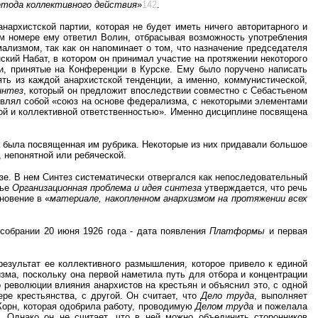
етода коллективного действия
»
142
.
 анархистской партии, которая не будет иметь ничего авторитарного и
м номере ему ответил Волин, отбрасывая возможность употребления
ализмом, так как он напоминает о том, что назначение председателя
нский Набат, в котором он принимал участие на протяжении некоторого
ии, принятые на Конференции в Курске. Ему было поручено написать
ть из каждой анархистской тенденции, а именно, коммунистической,
интез
, который он предложит впоследствии совместно с Себастьеном
авлял собой «союз на основе федерализма, с некоторыми элементами
иной и коллективной ответственностью». Именно дисциплине посвящена
 была посвященная им рубрика. Некоторые из них придавали большое
, непонятной или ребяческой.
езе. В нем Синтез систематически отвергался как непоследовательный
тье
Организационная проблема и идея синтеза
утверждается, что речь
новение в «
материале, накопленном анархизмом на протяжении всех
 собрании 20 июня 1926 года - дата появления
Платформы
и первая
результат ее коллективного размышления, которое привело к единой
зма, поскольку она первой наметила путь для отбора и концентрации
о революции влияния анархистов на крестьян и объяснил это, с одной
ре крестьянства, с другой. Он считает, что
Дело труда
, выполняет
Корн, которая одобрила работу, проводимую
Делом труда
и пожелала
. Однако он не считает, что в ней можно объединить сторонников