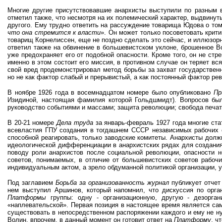
Многие другие присутствовавшие анархисты выступили по разным 
отметил также, что несмотря на их полемический характер, выдвину
другого. Ему трудно ответить на рассуждение товарища Юдова о том
что она стремится к власти
». Он может только посоветовать крит
товарищ Корнелиссен, еще не поздно сделать это сейчас, и иллюзор
ответил также на обвинение в большевистском уклоне, брошенное В
уже предохраняет его от подобной опасности. Кроме того, он не стр
именно в этом состоит его миссия, в противном случае он теряет в
свой вред продемонстрировал метод борьбы за захват государствен
но не как фактор слабый и прерывистый, а как постоянный фактор р
В ноябре 1926 года в восемнадцатом номере было опубликовано
Пр
Изидиной, настоящая фамилия которой Гольдшмидт). Вопросов был
руководство событиями и массами; защита революции; свобода печати
В 20-21 номере
Дела труда
за январь-февраль 1927 года многие ста
всевластия ГПУ создания в тогдашнем СССР независимых рабочих о
способной реагировать, только заводские комитеты. Анархисты дол
идеологической дифференциации в анархистских рядах для создания 
поводу роли анархистов после социальной революции, опасности н
советов, понимаемых, в отличие от большевистских советов рабочи
индивидуальным актом, а зрело обдуманной политикой организации, 
Под заглавием
Борьба за организованность журнал
публикует отчет
нем выступил Аршинов, который напомнил, что дискуссия по орг
Платформы
группы: одну - организационную, другую - дезорг
«наплевательской». Первая позиция в настоящее время является са
существовать в непосредственном распоряжении каждого и ему не н
Волин, впрочем, в данный момент он готовит ответ на
Платформу
, ч