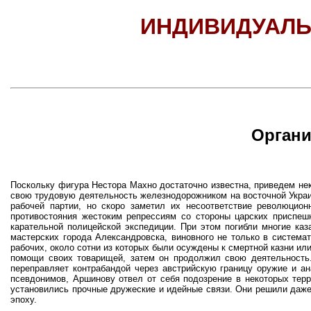
ИНДИВИДУАЛЬ
Органи
Поскольку фигура Нестора Махно достаточно известна, приведем не
свою трудовую деятельность железнодорожником на восточной Украи
рабочей партии, но скоро заметил их несоответствие революцио
противостояния жестоким репрессиям со стороны царских приспешн
карательной полицейской экспедиции. При этом погибли многие ка
мастерских города Александровска, виновного не только в системат
рабочих, около сотни из которых были осуждены к смертной казни ил
помощи своих товарищей, затем он продолжил свою деятельность.
переправляет контрабандой через австрийскую границу оружие и а
псевдонимов, Аршинову отвел от себя подозрение в некоторых терр
установились прочные дружеские и идейные связи. Они решили даже
эпоху.