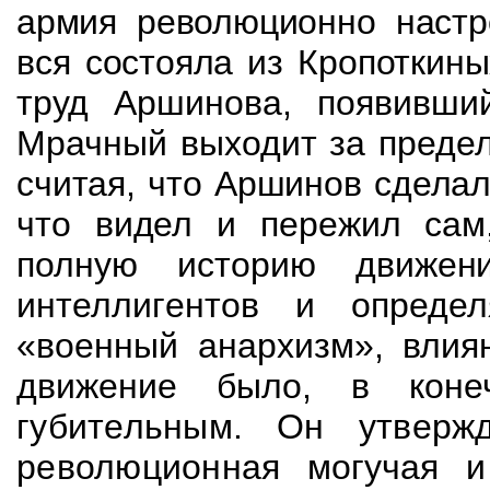
армия революционно настр
вся
состояла из Кропоткин
труд
Аршинова, появивши
Мрачный выходит за преде
считая, что Аршинов сделал
что видел и пережил сам,
полную историю движе
интеллигентов и опреде
«военный
анархизм», влия
движение было, в кон
губительным. Он утверж
революционная
могучая и