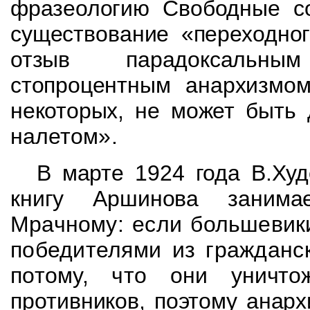
фразеологию
Свободные с
существование «переходно
отзыв парадоксальны
стопроцентным анархизмом
некоторых, не
может быть 
налетом».
В марте 1924 года
В.Ху
книгу Аршинова заним
Мрачному: если большевик
победителями из гражданск
потому, что они
уничт
противников, поэтому анар