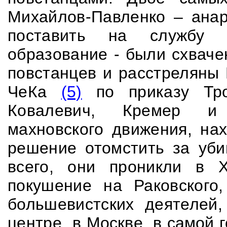
Михайлов-Павленко – анар
поставить на службу 
образование - были схваче
повстанцев и расстреляны
ЧеКа
(5)
по приказу Тро
Ковалевич, Кремер и 
махновского движения, на
решение отомстить за уби
всего, они проникли в Х
покушение на Раковского,
большевистских деятелей
центре, в
Москве, в самой 