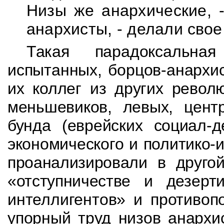
Низы же анархические, 
анархисты, - делали
свое
Такая парадоксальна
испытанных, борцов-анархи
их коллег из других револ
меньшевиков, левых, цент
бунда (еврейских социал-д
экономического и политико-
проанализировали в друго
«отступничестве и
дезерт
интеллигентов» и противоп
упорный труд низов анархи