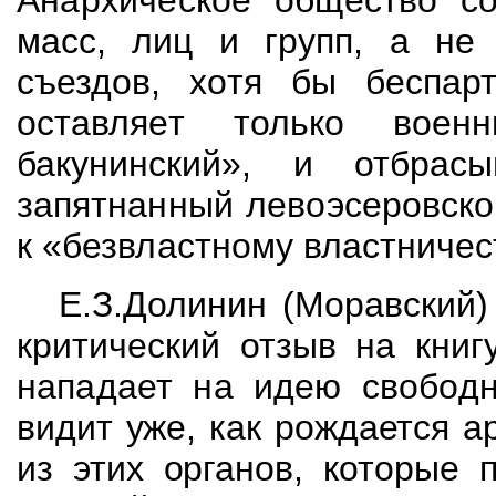
Анархическое общество
с
масс, лиц и групп, а не
съездов, хотя бы беспар
оставляет только
воен
бакунинский
», и отбрасы
запятнанный левоэсеровско
к «
безвластному
властничес
Е.З.Долинин
(Моравский) 
критический отзыв на
книг
нападает на идею свобод
видит уже, как рождается 
из этих органов,
которые п