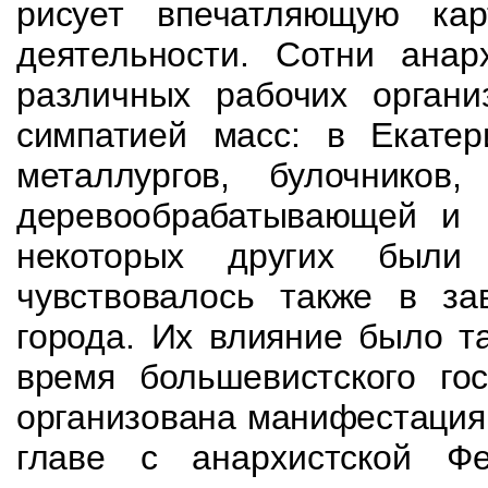
рисует впечатляющую ка
деятельности. Сотни анар
различных рабочих
орган
симпатией масс: в Екатер
металлургов, булочников,
деревообрабаты­
вающей и 
некоторых других был
чувствовалось также в за
города. Их влия­
ние было та
время большевистского гос
организована манифестация,
главе с
анархистской Ф