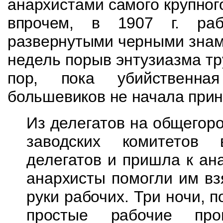
анархистами самого крупног
впрочем, в 1907 г. ра
развернутыми
черными знам
недель порыв энтузиазма т
пор, пока убийственна
большевиков
не начала
прин
Из делегатов на общегор
заводских комитетов
делегатов и пришла к ан
анархисты помогли им взя
руки рабочих.
Три ночи, 
простые рабочие пр