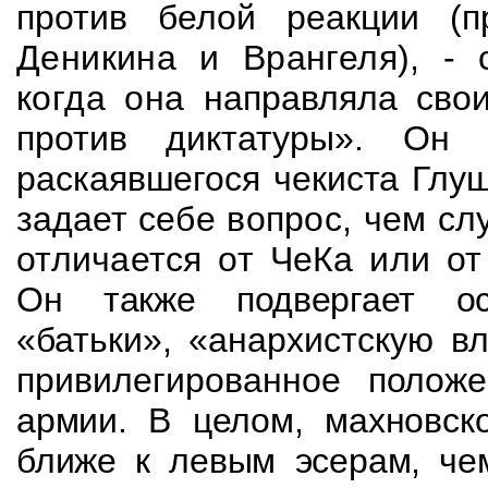
против белой реакции (
Деникина и Врангеля), - 
когда она
направляла свои
против диктатуры». Он
раскаявшегося чекиста Глу
задает
себе вопрос, чем сл
отличается от
ЧеКа
или о
Он также подвергает ос
«батьки», «анархистскую в
привилегированное
положе
армии. В целом, махновск
ближе к левым эсерам, чем