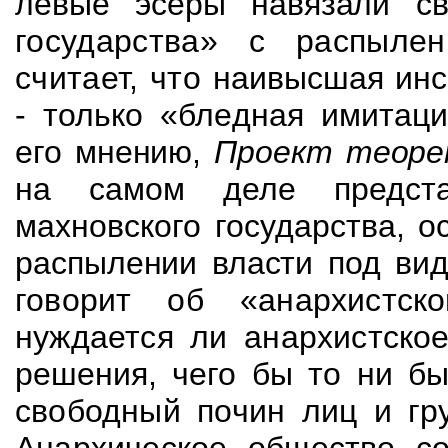
левые эсеры навязали с
государства» с распыле
считает, что
наивысшая инс
- только «бледная имитац
его мнению,
Проект теоре
на самом деле предста
махновского государства,
о
распылении власти под ви
говорит об «анархистск
нуждается ли анархистско
решения, чего бы то ни б
свободный почин лиц и гр