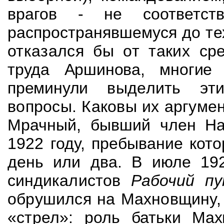
врагов - не соответств
распространявшемуся до
те
отказался бы от таких ср
труда Аршинова, многие 
преминули
выделить эт
вопросы. Каковы их аргум
Мрачный, бывший член На
1922
году, пребывание кот
день или два. В июле 19
синдикалистов
Рабочий п
обрушился на
Махновщину
«стрел»: роль батьки
Мах