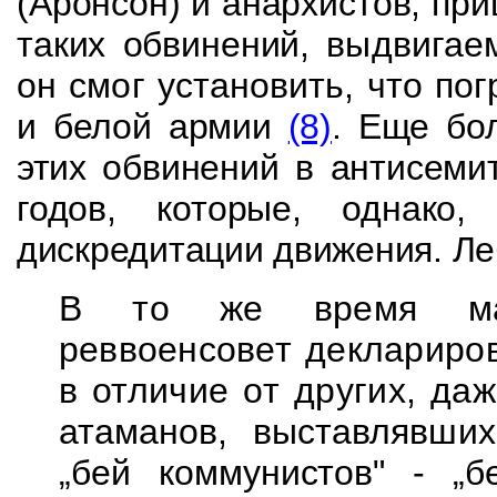
(Аронсон) и анархистов, пр
таких обвинений,
выдвигае
он смог установить, что п
и белой армии
(8)
.
Еще бол
этих
обвинений в антисеми
годов, которые, однако
дискредитации движения. Ле
В то же время мах
реввоенсовет декларир
в отличие от других, да
атаманов, выставлявши
„бей
коммунистов" - „б