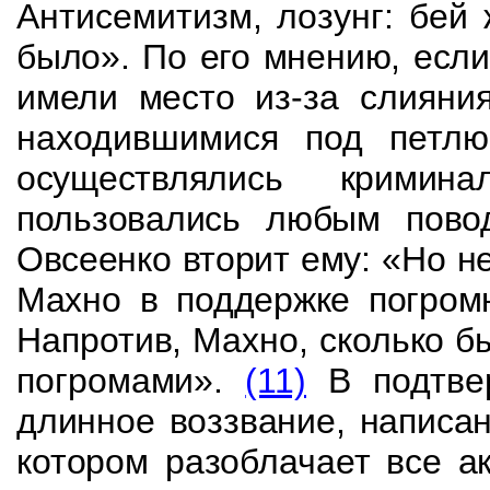
Антисемитизм, лозунг: бей
было». По его мнению, есл
имели место
из-за слияни
находившимися под петл
осуществлялись кримин
пользова­
лись любым пово
Овсеенко вторит ему: «Но не
Махно в поддержке погромн
Напротив, Махно, сколько б
погромами».
(11)
В
подтве
длинное воззвание, напис
котором разоблачает все а