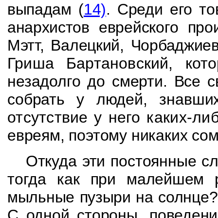
выпадам (
14)
. Среди его т
анархистов
еврейского пр
Мэтт
, Валецкий,
Чорбаджие
Гриша
Бартановский
, кот
незадолго до смерти. Все 
собрать у людей, знавш
отсутствие у него каких-л
евреям, поэтому никаких сом
Откуда эти постоянные с
тогда как при малей­
шем 
мыльные пузыри на солнце?
С одной стороны, поведени