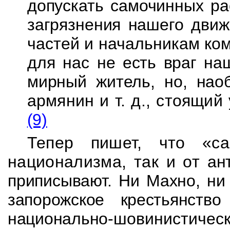
допускать самочинных ра
загрязнения нашего дви
частей и начальникам ко
для нас
не есть враг на
мирный житель, но, нао
армянин и т. д., стоящий
(9)
Тепер
пишет, что «са
национализма, так и от
ан
приписывают. Ни Махно, ни
запорожское крестьянст
национально-
шовинисти