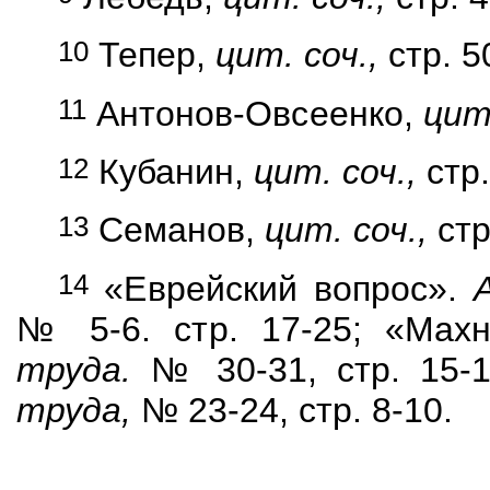
10
Тепер
,
цит. соч.,
стр. 5
11
Антонов-Овсеенко,
цит
12
Кубанин,
цит. соч.,
стр
13
Семанов,
цит. соч.,
стр
14
«Еврейский вопрос».
№ 5-6. стр. 17-25; «
Мах
труда.
№ 30-31, стр. 15-
труда,
№ 23-24, стр. 8-10.