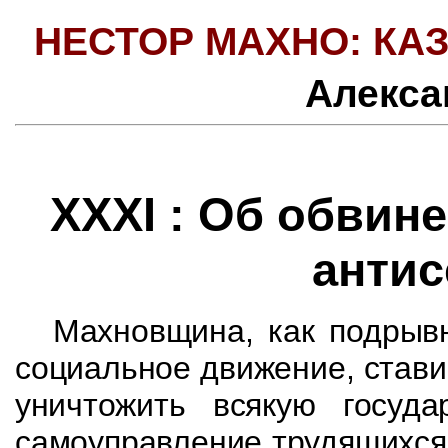
НЕСТОР МАХНО: КАЗ
Алекса
XXXI : Об обвин
анти
Махновщина
, как подры
социальное движение,
стави
уничтожить всякую госуд
самоуправление трудящихся