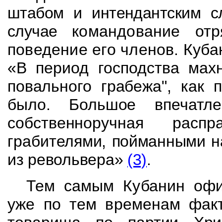
штабом и интендантским с
случае
командование отр
поведение его членов.
Куба
«В период господства мах
повального грабежа", как 
был
о.
Большое впечатле
собственноручная рас
грабит
елями, пойманными на
из револьвера»
(3)
.
Тем самым Кубанин офи
уже по тем временам
фак