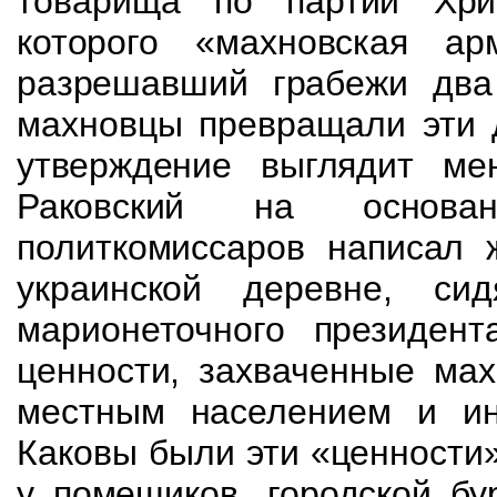
товарища по партии
Хри
которого «махновская а
разрешавший грабежи
два
махновцы превращали эти
утверждение выглядит ме
Раковский на осн
ов
политкомиссаров написал
украинской деревне, с
марионеточного президент
ценности, захваченные мах
местным населением и ин
Каковы были эти «ценности»
у помещиков, городской бу