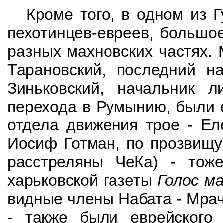
Кроме того, в одном из
Г
пехотинцев-евреев,
большое
разных
махновских
частях. 
Тарановский
, последний н
Зинь
ковский
, начальник 
перехода в Румынию, были 
отдела движения трое - Е
Иосиф
Готман
, по прозвищ
расстреляны
ЧеКа
) - то
харьковской газеты
Голос м
видные члены Набата - Мрач
- также были
еврейского