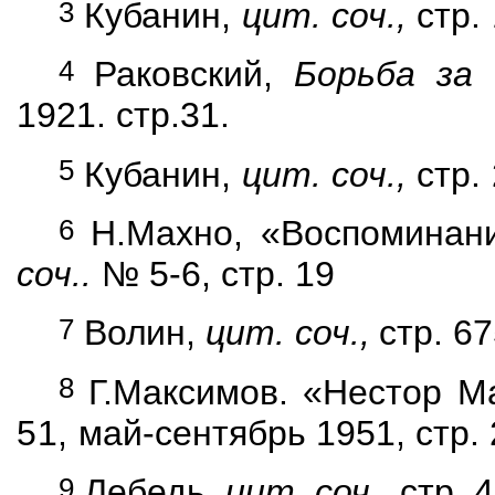
3
Кубанин,
цит. соч.,
стр.
4
Раковский,
Борьба за
1921. стр.31.
5
Кубанин,
цит. соч.,
стр. 
6
Н.Махно, «Воспоминан
соч..
№ 5-6, стр. 19
7
Волин,
цит. соч.,
стр. 67
8
Г.Максимов. «Нестор М
51,
май-сентябрь 1951, стр. 
9
Лебедь,
цит. соч.,
стр. 4