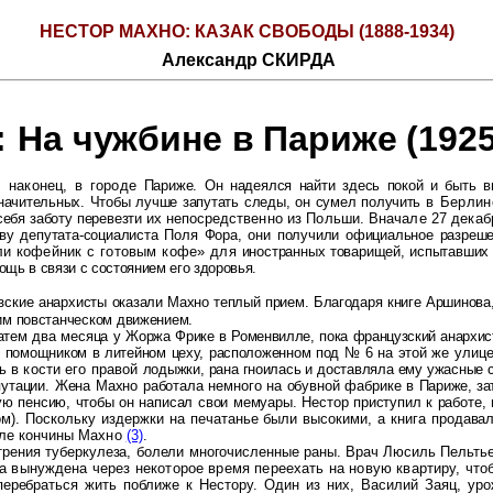
НЕСТОР МАХНО: КАЗАК СВОБОДЫ (1888-1934)
Александр СКИРДА
:
На чужбине в Париже (1925
, наконец, в городе
Париже. Он надеялся найти здесь покой и быть 
значительных. Чтобы лучше запутать следы, он сумел получить
в Берлин
себя заботу перевезти их
непосредственно из Польши. Вначале 27 декаб
ству депутата-социалиста Поля Фора, они получили официальное разре
или кофейник с готовым кофе» для
иностранных товарищей, испытавших
ощь в связи с состоянием его здоровья.
узские анархисты
оказали Махно теплый прием. Благодаря книге Аршинова
им повстанческом движением.
затем два месяца у
Жоржа Фрике в Роменвилле, пока французский анархи
о помощником в литейном цеху, расположенном под № 6 на этой
же улице
ь в кости его правой
лодыжки, рана гноилась и доставляла ему ужасные с
утации. Жена Махно работала немного на обувной фабрике в
Париже, за
ую пенсию, чтобы
он написал свои мемуары. Нестор приступил к работе, 
м). Поскольку издержки на печатанье были высокими, а книга
продавал
осле кончины Махно
(3)
.
трения туберкулеза, болели многочисленные раны. Врач Люсиль Пельть
а вынуждена через некоторое время переехать на новую квартиру, что
 перебраться жить поближе к
Нестору. Один из них, Василий Заяц, ур