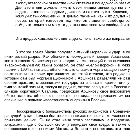
эксплуататорской общественной
системы и победоносно развит
Для этого они должны иметь свои инициативные
группы в 
водительство
всенародным движением на этих путях. Конечно, 
коммунисты-большевики, я думаю
такие же, как и их друзья 
позор, который известен под именем лишения свободы
ре
себя, что только
они могут и должны пользоваться свободой и п
Эти предвосхищающие советы дополнены такого же направл
В это же время Махно получил сильный моральный удар: в к
ними резкий
разрыв. Как объяснить неожиданный поворот Аршинова, 
кое-кто сказал бы чрезмерная твердость - его позиций в организац
анархо-коммунизма; таким образом, он стал «белой вороной» в меж
партии в 1904 г., пытаясь объяснить это слишком «организационное»
по отношению к своим противникам, до такой степени, что радикал
который сам был «организационником», Аршинова разделяли не разно
своими врагами, сторонниками государства и власти. Кроме того, 
эмигрантской жизни и, тоскуя по родине, хотела вернуться в Россию 
близким соратником Сталина, предложил Аршинову свое покровитель
обстоятельства объясняют, вероятно, неожиданное признание им сов
обвинению в попытке «восстановить анархизм в России».
Поссорившись с большинством русских анархистов в Соединенн
растущей нужде. Только болгарские анархисты и несколько махновцев,
принимать
деньги. Он не стал из-за этого пассивным, а продолж
анархизма»,
где с большой силой утверждает свое кредо,
а также 
соотношении с концепци­
ями Маркса и Ленина и пролетариатом, час