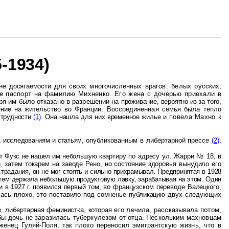
-1934)
вне досягаемости для своих
многочисленных врагов: белых русских,
е паспорт на фамилию Михненко. Его жена с дочерью приехали в
ря им было отказано в разрешении на
проживание, вероятно из-за того,
шение
на жительство во Франции. Воссоединенная семья была тепло
 трудности
(1)
. Она нашла для них временное жилье
и повела Махно к
, исследованиям и статьям,
опубликованным в либертарной прессе
(2)
,
ст Фукс не нашел им небольшую
квартиру по адресу ул. Жарри № 18, в
, затем токарем на заводе Рено, но состояние здоровья вынудило его
традания, он не мог стоять и сильно прихрамывал. Предпринятая в 1928
тем держала небольшую продуктовую лавку, зарабатывая на этом. Один
и в 1927 г. появился первый том,
во французском переводе Валецкого,
ась плохо, это поставило под сомненье публикацию двух следующих
е, либертарная феминистка, которая
его лечила, рассказывала потом,
бы дочь не заразилась туберкулезом от отца. Нескольким махновцам
оженец Гуляй-Поля, так плохо переносил
эмигрантскую жизнь, что в