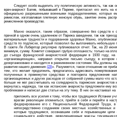
Следует особо выделить эту политическую активность, так как
врач-анархист Балев, побывавший в Париже,
пригласил его жить на 
официально разрешенными военными подразделениями, которых 
ремеслом, изготавливая плетеную женскую
обувь, занятие очень расп
ремесленное производство.
Махно оказался, таким образом, совершенно без средств к
прачкой в одном очень удаленном от Парижа
заведении, так как прих
материальные трудности и подорванное здоровье Махно, опубликова
средств по подписке, который позволил бы
выплачивать небольшую п
В
газете
Ле Либертэр
регулярно публиковался отчет. Так, на 20 июня
минимум, сумму. Комитет совершил грубую оплошность: только на опла
до
съезда французской анархистской федерации в 1930 году, н
«организационщик», направил открытое письмо
съезду, в котором 
дезорганизовано и находится в разжиженном состоянии. Мы должны н
развитие нашего движения
(23)
». Разумеется, такое
отношение не приба
тем, кто
желает продолжить, предлагалось адресовать пожертвован
полученных в промежутке средствах и повторила предложение
на
организационных и других расходов
от собранной суммы мало что оста
больше не мог рассчитывать на солидарность парижских анархистов 
вернулась надежда, так как испанские
анархисты предложили ему воз
проблемами и написал две статьи на эту тему. В них он настаивал н
приложить все усилия к тому, чтобы все трудящиеся Испании учл
врагам революции опом­
ниться, прийти в себя и перейти в на
федерирование его с Национальной Федерацией Труда, в
непосредственно
созданием своих местных хозяйственных 
которые трудящимся, осознавшим себя и
порывающим цепи с
социального действия, революционные массы трудящих