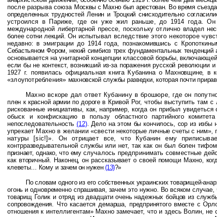
после разрыва союза
Москвы с Махно был арестован. Во время съезд
определенных трудностей Ленин и Троцкий
снисходительно согласил
устроился в Париже, где он уже жил раньше, до 1914 года. О
международной либертарной прессе, поскольку отлично
владел нес
более сотни лекций.
Он испытывал вследствие этого некоторое чувс
недавно: в эмиграции до 1914 года, познакомившись с
Кропоткины
Себастьяном Фором,
некий симбиоз трех фундаментальных тенденций 
основывается на унитарной концепции классовой
борьбы, включающей 
если бы
не контекст, возникший из-за поражения русской революции
1927 г. появилась официальная книга Кубанина о
Махновщине, в к
«злоупотребления»
махновской службы разведки, которая почти прирав
Махно вскоре дал ответ Кубанину в брошюре, где он попутн
плен к красной армии по дороге в
Кривой Рог, чтобы выступить там с
рискованные инициативы, как, например, когда он прибыл увидеться
обыск и конфискацию в
пользу областного партийного комитет
непоследовательность
(12)
. Дело на этом бы кончилось, сор из избы 
упрекает Махно в желании «свести
некоторые личные счеты с ним», 
натуры [
sic
!]
». Он отрицает все, что Кубанин ему приписывае
контрразведывательной службы или нет, так как он был болен
тифом
признает, однако, что ему
случалось предпринимать совместные дейс
как вторичный. Наконец, он рассказывает о своей помощи
Махно, ког
клеветы... Кому и
зачем он нужен
(13)
?»
По словам одного из его собственных украинских товарищей-ана
огонь и одновременно спрашивая, зачем это
нужно. Во всяком случае,
товарищ Голик и отряд из двадцати очень надежных бойцов из служ
сопровождения. Что касается демарша,
предпринятого вместе с Орло
отношения к интеллигентам» Махно замечает, что и здесь Волин, не 