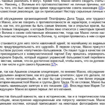
 таковых различать я могу». Кроме того, Махно нечего
сводить счеты 
м». Наконец, с
Волиным его противопоставляют не личные причины, хо
сть того, кто был некоторое время председателем совета
махновцев
(15)
»
еизвестная
революция,
где он приписывает Нестору серьезные личные н
ой обсуждением организационной Платформы Дела Труда, или трудност
Махно, или же говорить о противоположности их характеров, о неуместной
, как тех, кто должен бы быть самым близким, так и открытых врагов, бы
им боевым товарищам, к которым Волин явно относится с некоторым пренебр
ие Волина к своим собственным обязанностям, тогда как Махно лично на
и бы знал настоящую личность Волина, ту, которая проявилась в нем со вр
в становится для него почти навязчивой идеей; по малейшему из видимы
ю предупредительность его «друзей». В первом случае, Махно присутс
льством русских «попутчиков» большевиков. Он пошел туда в качестве о
 присоединиться к коммунистической партии! Ему пришлось опровергат
журнале Борьба, который издавал украинский большевистский перебежчик
местам, заявив, что он достаточно взрослый, чтобы знать, что он должен
 в том числе и для самого Аршинова
(17)
».
и, так как Аршинов слишком олицетворял, по мнению Махно, обсуждение 
рузьями» анархистами, как его духовные «учителя»; одни это делали, по
хно, почти «неграмотный», не смог бы сам сочинить, и тем более отредак
етарем-машинисткой Махно и группы Дело Труда. По
ее словам, Махно бы
ставить наименьшую запятую в его писаниях
(18)
. Впоследствии Мария Гол
продукцию»
Махно во время первых лет его изгнания.
текстов большой важности, как в историческом, так и в теоретическом пл
в общем, незаслуженно недооцененным или попросту неизвестным. Махн
ещенными костями, который приписывают на некоторых фотографиях махн