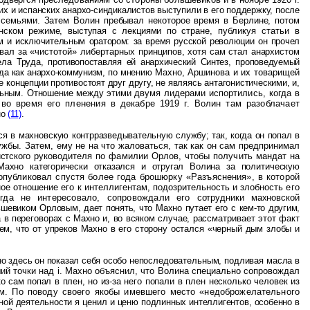
их и испанских анархо-синдикалистов выступили в его поддержку, после
 семьями. Затем Волин пребывал некоторое время в Берлине, потом
инском режиме, выступая с лекциями по
стране, публикуя статьи в
ом и
исключительным оратором: за время русской революции он прочел
вал за «чистотой» либертарных принципов, хотя
сам стал анархистом
Дела
Труда, противопоставляя ей анархический Синтез, проповедуемый
да как анархо-коммунизм, по мнению
Махно, Аршинова и их товарищей
е концепции противостоят друг другу, не являясь антагонистическими, и,
нальным. Отношение между этими двумя
лидерами испортились, когда в
м
во время его пленения в декабре 1919 г. Волин там разоблачает
но
(11)
.
лся в махновскую
контрразведывательную службу; так, когда он попал в
жбы. Затем, ему не на что жаловаться, так как он сам предпринимал
истского
руководителя по фамилии Орлов, чтобы получить мандат на
Махно категорически отказался и отругал Волина за
политическую
 опубликовал спустя более года брошюрку «Разъяснения», в которой
ое отношение его к интеллигентам, подозрительность и злобность
его
огда не интересовало, сопровождали его
сотрудники махновской
льшевиком
Орловым, дает понять, что Махно путает его с кем-то другим,
 в переговорах с Махно и, во всяком случае,
рассматривает этот факт
ием,
что от упреков Махно в его сторону остался «черный дым злобы и
но здесь он показал себя особо
непоследовательным, подливая масла в
ий точки над
i
. Махно объяснил, что Волина специально сопровождал
ко сам попал в плен, но из-за
него попали в плен несколько человек из
м. По поводу своего якобы имевшего место «недоброжелательного
ной деятельности я ценил и ценю подлинных интеллигентов, особенно в