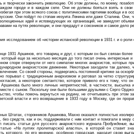
ь и творчески закончить революцию. Об этом должны, по моему, позабот
каждом городе и в каждом селе. Они не должны бояться взять в сво
избегая при этом всякого
союза с политическими партиями вообще и в ос
- русские. Они пойдут по стопам иезуита Ленина или
даже Сталина. Они, ч
волюционных идей и исповедующих их организаций, не замедлят объяв
равами на путях революции, и
они предадут и союзников и самое дело 
ения исследованием
об «истории испанской революции в 1931 г. и о роли
онце 1931 Аршинов,
его товарищ и друг, с которым он был связан более
который еще за несколько месяцев до того писал очень интересные и 
ионном споре отвернули от него симпатии многих анархистов, которых
дународном анархистском движении. Некоторые заходили так далеко, 
 увлечение. Со своей стороны, подвергаясь постоянной критике за оско
ьно порывал с традиционным анархизмом и ратовал за четко структури
гласия, а некоторое сектантство, которое привело его к тому, что о
у Аршинова было много личных неприятностей, в частности, высылка и
вместе с сыном. Поскольку они были большими друзьями с Серго Орджони
ство, чтобы помочь вернуться на родину, не отчитываясь при этом з
етской власти и его возвращение в 1933 году в Москву, где он прораб
ых Штатах, сто­
ронников Аршинова, Махно оказался полностью изолиро
 без средств, как и он, поддерживали с ним контакт и помогали в
меру 
ал писать статьи для русского
анархистского журнала
Пробуждение,
вы
статью
«На путях пролетарской власти»,
в которой он ставит з
ть которого, по его мнению, особенно
городская, находит свою выг