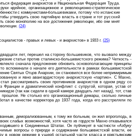
иться федерация анархистов и Националь­
ная Федерация Труда.
и
руки идейное, организационное и революционно-стратегическое
обенности с коммунистами-
большевиками, потому что испанские
тобы утвердить свою партийную власть в стране и тот
русский
ить
свою монополию на все достижения революции, ибо они мнят
революции.
(24)
 социалистов - правых и левых - и
анархистов» в 1933 г.
(25)
 двадцати лет, перешел на сторону
большевиков, что вызвало между
резкие статьи против сталинско-большевистского режима? Четкость -
 привлекло сначала предложение обновить основополагающие принципы
что вспоминали о начале его деятельности в рамках большевистской
рбление Святых Отцов Анархии, он становился все более непримиримым
ро­ванную и явно авангардистскую анархистскую «партию». С Махно,
н стал рассматривать своих противников анархистов в одном ряду со
з Франции и драматический конфликт с супругой, которая, устав от
кидзе (так как сидели в одной камере двадцать лет назад), тот, став
а прошлое. Не столько его организационный демарш, сколько личные
отал в качестве корректора до 1937 года, когда его расстреляли по
ванным, деморализованным, к тому же больным, он жил впроголодь, в
своих слабых возможностей, хотя часто из гордости Махно отказывался
ходившего в Соединенных Штатах. Он публикует в частности
«Азбуку
начимые
вопросы о природе и содержании большевистской власти, ее
оду в новом режиме в ущерб остальной части класса и
крестьянским