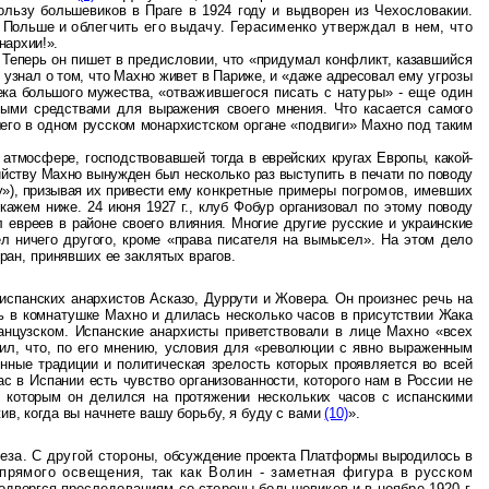
ользу большевиков в Праге в 1924 году и выдворен из
Чехословакии.
в Польше и
облегчить его выдачу. Герасименко утверждал в нем, что
нархии!».
. Теперь он пишет в предисловии, что «придумал конфликт, казавшийся
о узнал о том, что Махно живет в Париже, и «даже адресовал ему
угрозы
века большого мужества,
«отважившегося писать с натуры» - еще один
ными средствами для выражения своего мнения. Что касается самого
шего в одном русском монархистском органе «подвиги» Махно под таким
й атмосфере, господствовавшей
тогда в еврейских кругах Европы, какой-
ийству Махно вынужден был несколько раз выступить в печати по поводу
у»), призывая их привести ему
конкретные примеры погромов, имевших
кажем ниже. 24 июня 1927 г., клуб Фобур организовал по этому поводу
 евреев в районе своего влияния. Многие другие русские и украинские
л ничего другого, кроме «права писателя на вымысел». На этом дело
ран, принявших ее заклятых врагов.
испанских анархистов Асказо, Дуррути и Жовера. Он произнес речь на
сь в комнатушке Махно и длилась несколько часов в присутствии Жака
анцузском. Испанские анархисты приветствовали в лице Махно «всех
ил, что, по его мнению, условия для «революции с явно выраженным
нные традиции и политическая зрелость которых проявляется во всей
 в Испании есть чувство организованности, которого нам в России не
, которым он делился на протяжении нескольких часов с испанскими
ив, когда вы начнете вашу борьбу, я буду с вами
(10)
».
леза. С другой стороны,
обсуждение проекта Платформы выродилось в
рямого освещения, так как Волин - заметная фигура в русском
подвергся
преследованиям со стороны большевиков и в ноябре 1920 г.