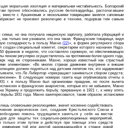
тущая моральная изоляция и
материальная нестабильность. Болгарский
там прочно обосновались русские белогвардейцы, располагавшие
и; вместе с Аршиновым и
несколькими товарищами занялся сапожным
абрикант не произвел революцию в технике, подорвав тем самым
ти семьи, но она получала нищенскую
зарплату, работала уборщицей и
, как только они узнавали, кто она такая. Французские товарищи, видя
ную солидарность в пользу
Махно
(22)
», в форме регулярного сбора
л создан специальный комитет, секретарем которого назначен Надо.
250 франков в неделю, что составляло
скромную, но обеспечивавшую
ты пенсии регулярно осуществлялось на протяжении более одного года,
ерх над ее сторонниками. Махно, хорошо известный как страстный
кими элементами»: «Во многих странах движение внутренне и внешне
езолюциях должен подняться над
детским лепетом тех, кто задерживает
бъявили, что
Ле Либертэр
«прекращает заниматься сбором средств;
Венсенне». В следующих номерах газета еще
опубликовала отчеты о
931 г. в пользу
Махно был организован праздник, но после вычета
испанских и французских анархистов, которые его не забывали,
Махно
 на Украину и продолжить
борьбу, прерванную в 1921 г., к нему опять
борьбы 1931 года. Махно заинтересовался, таким образом, испанскими
 лишь словесны­
ми резолюциями, значит косвенно содействовать
инение анархических сил, создание Крестьянского Союза и
Необходимо помочь трудящимся заняться у себя на
местах
дов для защиты тех социально-
революционных мероприятий,
дя только этим путем и действуя при помощи этих средств
на изменение той или
другой нарождающейся в стране новой