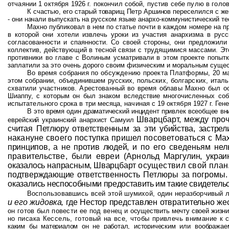
отчаянии 1 октября 1926 г. покончил собой, пустив себе пулю в голо
К счастью, его старый товарищ Петр Аршинов переселился с же
- они начали выпускать на русском языке анархо-
коммунистический те
Махно публиковал в нем по статье почти в каждом номере на п
в которой они хотели извлечь уроки из участия анархизма в русс
согласованности и спаянности. Со своей стороны, они предложили
коллектив, действующий в тесной связи с трудящимися массами. Эт
противники во главе с Волиным усматривали в этом проекте попыт
заплатили за это очень дорого своим физическим и моральным суще
Во время собрания по обсуждению проекта Платформы, 20 ма
этом собрании, объединившем русских, поль­
ских, болгарских, ита
схватили
участников. Арестованный во время облавы Махно был 
Шиаппу, с которым он был знаком вследствие многочисленных
со
испытательного срока в три месяца, начиная с 19 октября 1927 г. Г
В это время один драматический инцидент привлек всеобщее вн
Шварцбарт, между проч
еврейский украинский анархист Самуил
считая Петлюру ответственным
за эти убийства, застре
накануне своего поступка пришел
посоветоваться с Ма
принципов, а не против людей, и
по его сведеньям нел
правительстве, были евреи (Арнольд
Маргулин
, укра
оказалось напрасным, Шварцбарт
осуществил свой план
подтверждающие
ответственность Петлюры за погромы
оказались
неспособными предоставить им такие свидетельс
Воспользовавшись всей этой шумихой, один неразборчивый 
и его жидовка,
где Нестор представлен отвратительно ж
он готов был повести ее под венец и
осуществить мечту своей жизни:
но писака Кессель, готовый на все, чтобы привлечь внимание к
каким бы материалом он не работал, историческим
или воображае