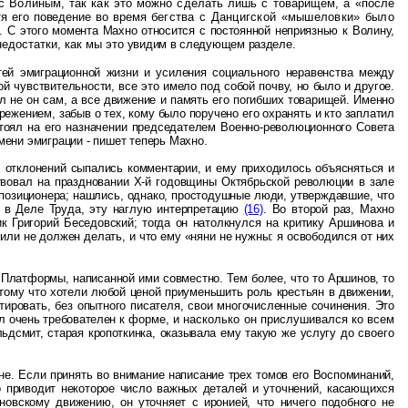
с Волиным, так как это можно сделать лишь с товарищем, а «после
тя его поведение во время
бегства с Данцигской «мышеловки» было
. С этого момента Махно относится с постоянной неприязнью к Волину,
едостатки, как мы это
увидим в следующем разделе.
ей эмиграционной жизни и усиления социального неравенства между
 чувствительности, все это имело под собой почву, но было и другое.
л не он сам, а все движение и память его погибших товарищей. Именно
ежением, забыв о тех, кому было поручено его охранять и кто заплатил
стоял на его назначении председателем Военно-революционного Совета
емени эмиграции - пишет теперь Махно.
х отклонений сыпались комментарии, и ему приходилось объясняться и
твовал на праздновании Х-й годовщины Октябрьской революции в зале
ппозиционера; нашлись, однако, простодушные люди, утверждавшие, что
ь в Деле Труда, эту наглую интерпретацию
(16)
. Во второй раз, Махно
 Григорий Беседовский; тогда он натолкнулся на критику Аршинова и
 или не должен делать, и что ему «няни не нужны: я освободился от них
Платформы, написанной ими совместно. Тем более, что то Аршинов, то
тому что хотели любой ценой приуменьшить роль крестьян в движении,
тировать, без опытного писателя, свои многочисленные сочинения. Это
л очень требователен
к форме, и насколько он прислушивался ко всем
ьдсмит, старая кропоткинка, оказывала ему такую же услугу до
своего
ане. Если принять во внимание написание трех томов его Воспоминаний,
о приводит некоторое число важных деталей и уточнений, касающихся
овскому движению, он уточняет с иронией, что ничего подобного не