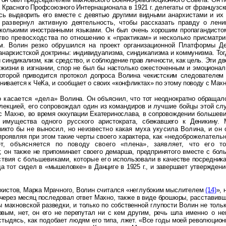
а Красного Профсоюзного
Интернационала в
1921 г. делегаты от французск
ись выдворить его вместе с девятью другими видными
анархистами и их
н развернул активную
деятельность, чтобы рассказать правду о лен
колькими иностранными языками. Он был очень хорошим пропагандист
тво превосходства по отношению к
«практикам» и несколько присматри
м. Волин резко обрушился на проект организационной Платформы 
анархистской доктрины:
индивидуализма, синдикализма и коммунизма. Тог
синдикализм, как средство, и соблюдение прав личности, как цель.
Эти дв
 и жизни в изгнании, спор не был бы настолько ожесточенным и эмоцио
оторой приводится протокол допроса Волина чекистским следователе
нивается к ЧеКа, и сообщает о своих
«конфликтах» по этому поводу с Мах
о касается «дела»
Волина. Он объяснил, что тот неоднократно обраща
 лекцией,
его сопровождал один из командиров и лучшие бойцы этой слу
 с
Махно, во время оккупации Екатеринослава, в сопровождении большев
а имущества одного русского аристократа,
сбежавшего к Деникину. 
никто
бы не выносил, но неизвестно какая муха укусила Волина, и он
проявляя при этом такие черты своего характера, как
«недоброжелательн
т, объясняется по поводу своего «плена», заявляет, что его т
; он также не припоминает своего демарша, предпринятого вместе с бо
твия с большевиками, которые его
использовали в качестве посредника
да тот сидел в «мышеловке» в Данциге в 1925 г., и завершает утвержден
рхистов, Марка Мрачного, Волин считался «неглубоким мыслителем
(14)
», 
 через месяц последовал ответ Махно, также в виде брошюры,
расставивш
бы махновской
разведки, и только по собственной глупости Волин не толь
вым, нет, он его не перепутал ни с кем другим, речь шла
именно о не
стыдясь, как
подобает людям его типа, лжет. «Все годы моей революцион