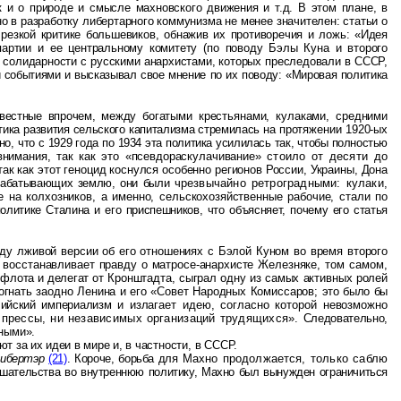
к и о природе и смысле махновского движения и т.д. В этом плане, в
 в разработку либертарного коммунизма не менее значителен: статьи о
резкой критике большевиков, обнажив их противоречия и ложь: «Идея
партии и ее центральному комитету (по поводу Бэлы Куна и второго
к солидарности с русскими анархистами, которых преследовали в СССР,
событиями и высказывал свое мнение по их поводу: «Мировая политика
известные впрочем, между
богатыми крестьянами, кулаками, средними
тика развития сельского капитализма стремилась на
протяжении 1920-ых
тно,
что с 1929 года по 1934 эта политика усилилась так, чтобы полностью
внимания, так как это «псевдораскулачивание»
стоило от десяти до
так как этот геноцид коснулся особенно регионов России, Украины, Дона
обрабатывающих землю, они были
чрезвычайно ретроградными: кулаки,
 на колхозников, а именно, сельскохозяйственные рабочие, стали по
литике Сталина и его приспешников, что объясняет, почему его статья
ду лживой версии об его отношениях с Бэлой Куном во время второго
н восстанавливает правду о матросе-анархисте Железняке, том
самом,
о флота и делегат
от Кронштадта, сыграл одну из самых активных ролей
зогнать заодно Ленина и его «Совет Народных Комиссаров;
это было бы
глийский империализм
и излагает идею, согласно которой невозможно
и прессы, ни независимых организаций трудящихся».
Следовательно,
ными».
т за их идеи в мире и, в
частности, в СССР.
ибертэр
(21)
. Короче, борьба для
Махно продолжается, только саблю
ешательства во внутреннюю политику, Махно был вынужден ограничиться