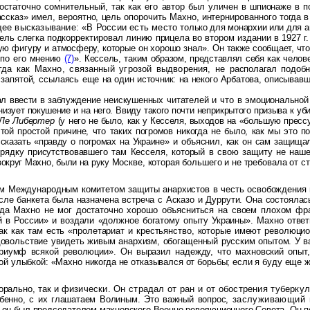
остаточно сомнительный, так как его
автор был уличен в шпионаже в п
ассказ» имел, вероятно, цель опорочить Махно, интернированного тогда 
ее высказывание: «В России есть место
только для монархии или для а
сель слегка
подкорректировал линию прицела во втором издании в 1927 г
ую фигуру и атмосферу, которые он хорошо знал».
Он также сообщает, чт
 по его
мнению
(7)
». Кессель, таким образом, представлял себя как чело
гда как Махно, связанный угрозой выдворения, не
располагал подоб
 запятой, ссылаясь
еще на один источник: на некого Арбатова, описывав
л ввести в заблуж­
дение неискушенных читателей и что в эмоционально
изует покушение и на него. Ввиду такого почти неприкрытого призыва к уб
Ле Либертер
(у
него не было, как у Кесселя, выходов на «большую пресс
той простой причине, что таких погромов никогда не было,
как мы это по
ссказать «правду о
погромах на Украине» и объяснил, как он сам защищал
орядку присутствовавшего там Кесселя, который в свою защиту не
наше
вокруг Махно, были на руку
Москве, которая большего и не требовала от ст
ном Международ­ным комитетом защиты анархистов в честь освобождения 
сле банкета была назначена встреча с Асказо и Дуррути. Она состояла
когда Махно не мог достаточно хорошо объясниться на своем плохом фр
й в России» и воздали «должное богатому опыту Украины». Махно ответ
ак как там есть «пролетариат и крестьянство, которые имеют революцио
овольствие увидеть живым анархизм, обогащенный русским опытом. У вас
й триумф всякой революции». Он выразил надежду, что махновский опыт
й улыбкой: «Махно никогда не отказывался от борьбы; если я буду еще ж
орально, так и
физически. Он страдал от ран и от обострения туберку
обенно, с их глашатаем Волиным. Это важный вопрос,
заслуживающий п
а он был председателем махновского Военно-революционного Совета. Он 