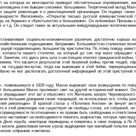
ет на которые он многократно приводит обстоятельные опровержения; ка
Махновщина и ее бывшие союзники: большевики. Теоретический вклад Махно
 о защите революции и о революционной организации. Он подверг также 
-анархисте Железняке)», «Открытое письмо русской коммунистической 
рь на Украине» и «Крестьянство и большевики». Он публиковал Призывы 
е и т.д. Он следил также за актуальными
международными политическими 
устанавливает
социально-экономические различия, достаточно хорошо 
хозяйственными поденщиками,
батраками.
Большевистско-сталинская поли
в ущерб подавляющему большинству крестьянства. По этому поводу извес
 холокоста нашего столетия, на который до сих пор мало обращают 
. Заметим, что здесь речь шла о настоящем эпилоге гражданской войны,
ежима. Что касается результатов этой безумной войны против людей, 
на государство-кулак, тогда как выжившие в этой бойне,
перекрещенные
хно не мог располагать достаточной информацией об этой преступной по
, появившемуся в 1928 году, Махно выражает свое возмущение по пово
ут большевики Махно проливает свет на другой исторический момент. О
но
оправдывает этот акт и объясняет, что Железняк, матрос Черноморског
олагая большим доверием своих товарищей, не
использовал его, чтобы ра
лей революции». В краткой статье о «Политике Англии» он бичует ан
что в этой революции «не существует ни свободы
слова, ни собраний, н
справедливости по отношению к их правам быть свободными и ответствен
ахно настаивает
на необходимости помогать анархистам, которых преследую
ле
Дело труда,
некоторые переведены и появились в свою очередь в
Ле Л
им висела дамокловым мечом угроза выдворения при малейшей попытке вм
ческих собраниях и митингах.