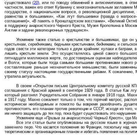
существовало
(20)
, или по поводу обвинений в антисемитизме, в отв
частности, важен его ответ Кубанину с многозначительным заглавием 
государстве, о национальном вопросе, о революционной дисциплине,
равенства и большевики», «Как лгут большевики (правда о матросе
соглашения)», «В память о Кронштадтском восстании», «Великий Октяб
в поддержку анархистского Черного Креста, Музея Кропоткина в Москв
Англии и задачи революционных трудящихся».
Упомянем также статью о крестьянстве и большевиках, где он 
крестьянам,
середняками,
бедными
крестьянами,
бедняками,
и сельско
годов свести эти категории только к двум крайним: кулаки и
батраки, 
лишить крестьян
земли. Это осуществлялось ценой самого большого
пятнадцати миллионов жертв, по достоверным оценкам
наблюдателей
и Волги,
которые были тогда самыми большими противниками нового р
составлявшие раньше незначительное
меньшинство, были заменены 
своему статусу настоящими государственными рабами. К сожалению, Ма
утратила актуальность.
В своем «Открытом письме Центральному комитету русской КП»
соглашения с Красной армией в сентябре 1929 года. В статье Как лг
который разгонял Учредительное Собрание в январе 1918 года. Мах
в 1917 году. Махно сожалеет
только о том, что горячий матрос, расп
исторически необходимым и помогло бы вовремя разоблачить душите
противостоять его планам против
революции и СССР, исходя из того, 
им нечего защищать до тех пор, пока будет существовать это нарушение
Упомянем еще
«Призыв за анархистский Черный Крест»,
где М
Все эти статьи были опубликованы на русском языке в журна
заменило пе
ро. Что касается положения во Франции, поскольку над н
теоретическим и организационным планом и избегать появления на полити