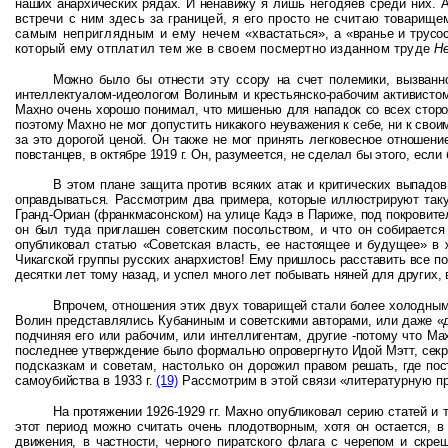
наших анархических рядах. И ненавижу я
лишь негодяев среди них. А
встречи с ним здесь за границей, я его просто не считаю товарище
самым неприглядным и ему нечем
«хвастаться», а «вранье и трусо
который ему отплатил тем же в своем посмертно изданном труде
Н
Можно было бы отнести эту ссору на счет полемики, вызванн
интеллектуалом-идеологом Волиным и крестьянско-рабочим активистом 
Махно очень хорошо понимал, что мишенью для нападок со всех сторон
поэтому Махно не мог допустить никакого неуважения к себе, ни к сво
за это дорогой ценой. Он также не мог принять легковесное отношен
повстанцев, в октябре 1919 г. Он, разумеется, не сделал бы этого, есл
В этом плане защита против всяких атак и критических выпадо
оправдываться. Рассмотрим два примера, которые иллюстрируют таку
Гранд-Ориан (франкмасонском) на улице Кадэ в Париже, под покровите
он был туда приглашен советским посольством, и что он собирается
опубликовал статью «Советская власть, ее настоящее и будущее» в 
Чикагской группы русских анархистов! Ему пришлось расставить все по 
десятки лет тому назад, и успел много лет побывать няней для других,
Впрочем, отношения этих двух товарищей стали более холодным
Волин представлялись Кубаниным и советскими авторами, или даже «д
подчиняя его или рабочим, или интеллигентам, другие -потому что Ма
последнее утверждение было формально опровергнуто Идой Мэтт, секр
подсказкам и советам, настолько он
дорожил правом решать, где по
самоубийства в 1933 г.
(19)
Рассмотрим в этой связи «литературную 
На протяжении 1926-1929 гг. Махно опубликовал серию статей и 
этот период можно считать очень плодотворным, хотя он остается, 
движения, в частности, черного пиратского флага с черепом и скр