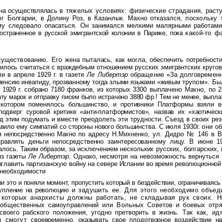
 она осуществлялась
в тяжелых условиях: физические страдания, рас
юг Болгарии, в Долину Роз, в Казанлык. Махно отказался,
поскольку 
ему следовало
опасаться. Он занимался мелкими малярными работам
ространенное в русской эмигрантской колонии в Париже, пока
какой-то ф
 существованию. Его
жена пыталась, как могла, обеспечить потребнос
одилось считаться с враждебным отношением русских
эмигрантских кругов
ли в апреле
1929 г. в газете
Ле Либертэр
обращение «За долговремен
енсию инвалиду, прозванному тогда злыми языками «живым
трупом». Бы
 1929 г. собрано 7180
франков, из которых 3300 выплачено Махно, по 
ту марок и отправку писем было истрачено 3880 фр.! Тем не менее, выпла
а котором поменялось
большинство, и противники Платформы взяли в
подверг суровой критике «анти-платформистов», назвав их
«хаотичес
ад этим подумать
и вместе преодолеть эти трудности. Съезд в своих р
вило ему симпатий со стороны нового большинства. С июля 1930г.
они о
ия непосредственно Махно по
адресу Н.Михненко, ул. Дидро № 146 в 
правлять деньги непосредственно заинтересованному лицу. В июне 1
лось. Таким образом, за исключением нескольких русских, болгарских, 
из газеты
Ле
Либертэр.
Однако, несмотря на невозможность вернуться
главить партизанскую войну на севере Испании во время революционной 
а необходимости
и это и поня­ли момент, пропустить который в бездействии, ограничиваясь
ступление на революцию
и задушить ее.
Для этого необходимо объед
 которых анархисты должны работать, не складывая рук своих. 
и общественных самоуправлений
или Вольных Советов и боевых отря
воего рабского положения, угодно претворить в жизнь.
Так как, и
ся смогут
своевременно, оказывать свое плодотворное воздействие 