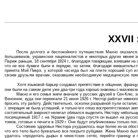
XXVII 
После долгого и беспокойного путешествия Махно оказался
большевиков, украинских националистов и
некоторых других менее 
Париж
раньше, 18 сентября 1924 г., благодаря товарищам, взявшим на 
что не все бумаги были в порядке, но затем, благодаря вмешатель
принята Мэй Пикрэ, у
которой «всегда был на плите хороший суп 
своим друзьям врачам, оказавшим необходимую медицинскую
пом
Хотя языковой барьер создавал препятствие в общении, франц
они были на самом деле уже два-три года
хорошо знакомы с махновск
Махно и его семья жили вначале у русских друзей в Сен-Клю, 
Венсенне, куда они переехали 21 июня 1926 г.
Нестор работал немног
бросить
эту работу. Действительно, осколки разрывной пули осталис
г. операция не была успешной, и только его отказ
воспрепятствовал амп
состоятельный анархист-нелегал обязался выделить Нестору небольш
посвященный 1917 г. на Украине (два года спустя
он вышел на русско
томов,
готовых к печати в 1929 г. Они будут опубликованы только п
Состояние здоровья Нестора ухудшилось еще более из-за обос
что его тело было буквально все покрыто рубцами. Жена Махно был
удалось
«проделать дыры» в чекистских сетях, перейти границу и