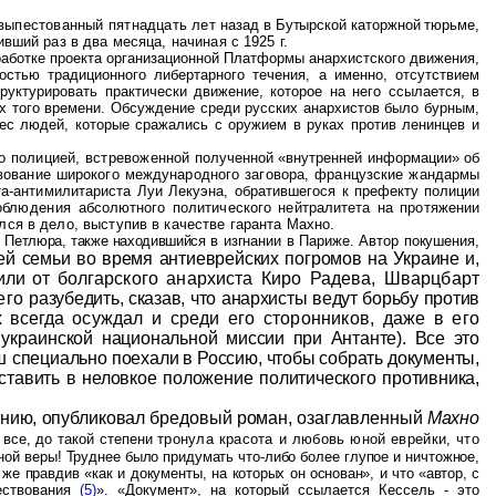
 выпестованный пятнадцать лет
назад в Бутырской каторжной тюрьме,
вший раз в два месяца, начиная с 1925 г.
работке проекта организационной Платформы анархистского движения,
остью традиционного либертарного течения, а именно, отсутствием
уктурировать практически движение, которое на него ссылается, в
х того времени. Обсуждение среди русских анархистов было бурным,
ес людей, которые сражались с оружием в руках против ленинцев и
но полицией, встревоженной
полученной «внутренней информации» об
твование широкого международного заговора, французские жандармы
та-антимилитариста Луи Лекуэна, обратившегося
к префекту полиции
соблюдения
абсолютного политического нейтралитета на протяжении
ся в дело, выступив в качестве гаранта Махно.
ов Петлюра, также находившийся
в изгнании в Париже. Автор покушения,
оей
семьи во время антиеврейских погромов на Украине и,
чили от
болгарского анархиста Киро Радева, Шварцбарт
 его
разубедить, сказав, что анархисты ведут борьбу против
х всегда
осуждал и среди его сторонников, даже в его
 украинской
национальной миссии при Антанте). Все это
аш
специально поехали в Россию, чтобы собрать документы,
ставить в неловкое положение политического противника,
дению, опубликовал бредовый роман, озаглавленный
Махно
 все, до такой степени
тронула красота и любовь юной еврейки, что
ной веры! Труднее было придумать что-либо более глупое и ничтожное,
о же правдив «как и документы, на
которых он основан», и что «автор, с
ествования
(5)
». «Документ», на который ссылается Кессель - это