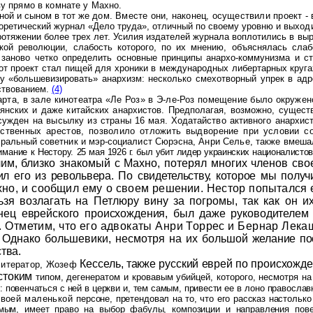
ву прямо в комнате у Махно.
ной и сыном в тот
же дом. Вместе они, наконец, осуществили проект -
оретический журнал «Дело труда», отличный по своему уровню и
выходи
ротяжении более трех лет. Усилия издателей журнала воплотились в вы
кой революции, слабость которого, по их мнению, объяснялась слаб
 заново четко определить основные принципы анархо-коммунизма и стр
от проект стал пищей для хроники в международных либертарных круга
ку «большевизировать» анархизм: несколько смехотворный упрек в адр
ствованием.
(4)
рта, в зале кино­театра «Ле Роз» в Э-ле-Роз помещение было окруже
льянских и даже китайских анархистов. Предполагая, возможно, сущес
осужден на высылку из страны
16 мая. Ходатайство активного анархис
бственных арестов, позволило отложить выдворение при условии 
енеральный советник и мэр-социалист Сюрэсна,
Анри Селье, также вмешал
имание к Нестору.
25 мая 1926 г. был убит лидер украинских националист
им, близко знакомый с Махно, потерял многих членов св
лил его из револьвера. По свидетельству, которое мы полу
хно, и сообщил ему о своем решении. Нестор попытался
ьзя возлагать на Петлюру вину за погромы, так как он и
инец еврейского происхождения, был даже руководителем
. Отметим, что его адвокаты Анри Торрес и Бернар Лек
. Однако большевики, несмотря на их большой
желание по
тва.
Кессель, также русский еврей по происхож
литератор, Жозеф
естоким
типом, дегенератом и кровавым убийцей, которого, несмотря на
 повенчаться с ней в церкви и, тем самым, привести ее в
лоно православ
 своей маленькой
персоне, претендовал на то, что его рассказ настольк
мым, имеет право на выбор фабулы, композиции и направления
пов