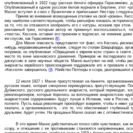
опубликованный в
1922 году рассказ белого офицера Герасименко, д
Опубликованный в одном русском белом журнале в Берлине, этот
«р
Махно вступил в союз с
Врангелем и приписывал Нестору следующ
Приняв во внимание возмущенные отклики на свой «роман», Кес
ему наиболее соответствующим,
чтобы рельефно показать историческ
за то, что он отважился изобразить его с натуры, исказив при этом,
рекламный трюк, которым автор не
преминул воспользоваться, то
«текста», Кессель оставил его прежним и подписал, не изменив даже
же соусом, как Герасименко
(8)
.
Для Махно опасность представлял тот факт, что Кессель рискова
нибудь неуравновешенный человек, следуя по стопам Шварцбарда, орган
погромов; он опубликовал «Обращение к евреям всех стран» в газете
место по вине махновского движения.
Примеров не последовало по 
дискуссию в зале научных обществ. Махно выступил на ней, чтобы ра
анархисты еврейского происхождения поддержали
его и призвали к п
«Кесселя»
завершилось
(9)
. Убийство Петлюры и ссора, разгоревшаяся 
12 июля 1927 г. Махно присутствовал на банкете, организован
русском языке, которая синхронно переводи­лась присутствующим. По
Дубинского, русского двуязычного анархиста, который переводил, 
революционеров, которые боролись за воплощение анархистских иде
анархистским содержанием» будут лучше в Испании, чем в России, т
полноте. Пусть ваша революция произойдет вовремя, чтобы я имел уд
хватало, а организованность - это то, что обеспечивает глубинны
друзьями, будет учтен. На прощанье Махно сказал им с оптимистическо
В это время Махно действительно плохо себя чувствовал, как м
ссору, и отношения с ее противниками становятся напряженными, ос
анархистском движении, особенно осенью 1919 г. более чем два месяц