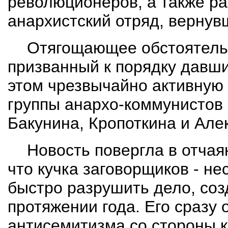
революционеров, а также р
анархистский отряд, вернув
Отягощающее обстоятельс
призванный к порядку давши
этом чрезвычайно активную
группы анархо-коммунистов 
Бакунина, Кропоткина и Ал
Новость повергла в отчая
что кучка заговорщиков - не
быстро разрушить дело, со
протяжении года. Его сразу
антисемитизма со стороны к