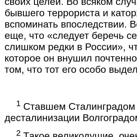
своих целей. Во всяком случ
бывшего террориста и катор
вспоминать впоследствии. В
еще, что «следует беречь се
слишком редки в России», ч
которое он внушил почтенно
том, что тот его особо выде
1
Ставшем
Сталинградом 
десталинизации
Волгоградо
2
Т
акое великодушие, очен