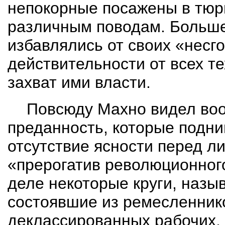
непокорные посажены в тюр
различным поводам. Больше
избавлялись от своих «несг
действительности от всех те
захват ими власти.
Повсюду Махно видел во
преданность, которые подни
отсутствие ясности перед л
«прерогатив революционного
деле некоторые круги, наз
состоявшие из ремесленнико
деклассированных рабочих,