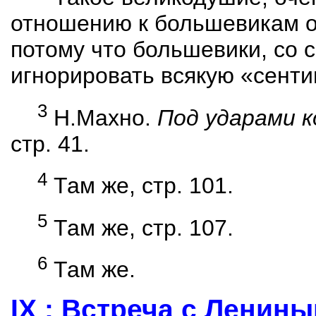
отношению к большевикам о
потому что большевики, со с
игнорировать всякую «сент
3
Н.Махно.
Под ударами 
стр. 41.
4
Т
ам же, стр. 101.
5
Т
ам же, стр. 107.
6
Т
ам же.
IX : Встреча с Ленин