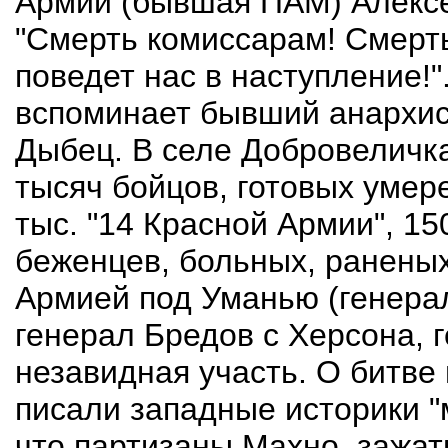
Армии (бывшая ПАМ) Алексе
"Смерть комиссарам! Смерт
поведет нас в наступление!"
вспоминает бывший анархис
Дыбец. В селе Добровеличк
тысяч бойцов, готовых умере
тыс. "14 Красной Армии", 15
беженцев, больных, раненых
Армией под Уманью (генера
генерал Бредов с Херсона, 
незавидная участь. О битве
писали западные историки "
что партизаны Махно, зажа