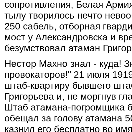
сопротивления, Белая Армия
тылу творилось нечто невоо
250 сабель, отборная гвард
мост у Александровска и вре
безумствовал атаман Григор
Нестор Махно знал - куда! З
провокаторов!" 21 июля 191
штаб-квартиру бывшего шта
Григорьева и, не моргнув гл
Штаб атамана-погромщика б
обещал за голову атамана 5
казнил его бесплатно во им