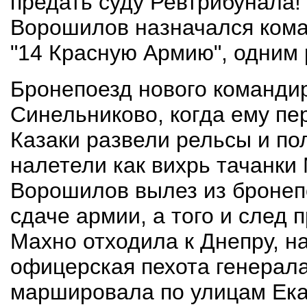
предать суду Ревтрибунала!
Ворошилов назначался ком
"14 Красную Армию", одним 
Бронепоезд нового командир
Синельниково, когда ему пе
Казаки развели рельсы и пол
налетели как вихрь тачанки 
Ворошилов вылез из бронепо
сдаче армии, а того и след
Махно отходила к Днепру, на
офицерская пехота генера
маршировала по улицам Ека