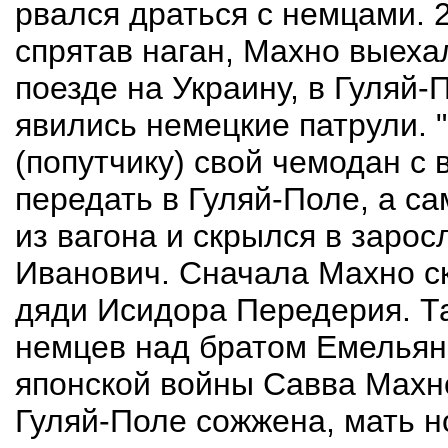
рвался драться с немцами. 
спрятав наган, Махно выех
поезде на Украину, в Гуляй-
явились немецкие патрули. 
(попутчику) свой чемодан с 
передать в Гуляй-Поле, а са
из вагона и скрылся в зарос
Иванович. Сначала Махно ск
дяди Исидора Передерия. Та
немцев над братом Емельян
японской войны Савва Махно
Гуляй-Поле сожжена, мать н