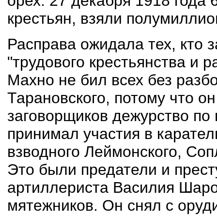
орех. 27 декабря 1918 года
крестьян, взяли полумиллио
Расправа ожидала тех, кто 
"трудового крестьянства и р
Махно не бил всех без разбо
Тарановского, потому что о
заговорщиков дежурство по 
принимал участия в карател
взводного Леймонского, Соп
Это были предатели и прест
артиллериста Василия Шаров
мятежников. Он снял с оруд