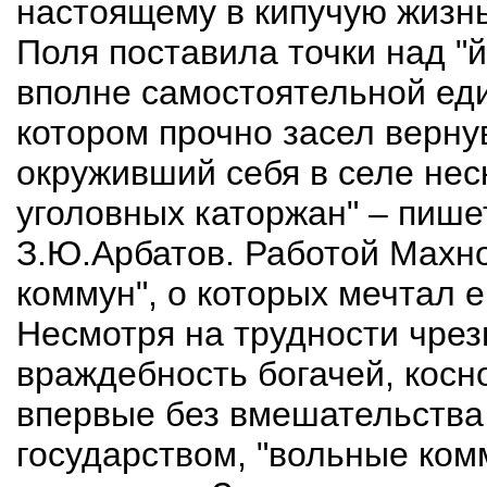
настоящему в кипучую жизнь
Поля поставила точки над "й"
вполне самостоятельной еди
котором прочно засел верну
окруживший себя в селе нес
уголовных каторжан" – пиш
З.Ю.Арбатов. Работой Махно
коммун", о которых мечтал е
Несмотря на трудности чрез
враждебность богачей, косно
впервые без вмешательства
государством, "вольные ком