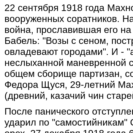
22 сентября 1918 года Махно
вооруженных соратников. Н
война, прославившая его на
Бабель: "Возы с сеном, пос
овладевают городами". И - 
неслыханной маневренной сп
общем сборище партизан, с
Федора Щуся, 29-летний Ма
(древний, казачий чин старе
После панического отступл
ударил по "самостийникам"