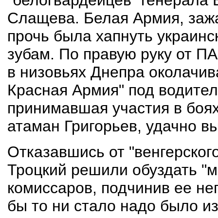
"белогвардейцев" генерала 
Слащева. Белая Армия, заж
прочь была хапнуть украинс
зубам. По правую руку от П
в низовьях Днепра околачив
Красная Армия" под водител
принимавшая участия в боях
атаман Григорьев, удачно в
Отказавшись от "венгерского
Троцкий решили обуздать "
комиссаров, подчинив ее не
бы то ни стало надо было и