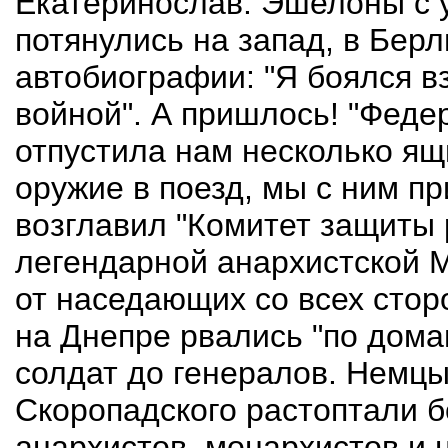
Екатеринослав. Эшелоны с 
потянулись на запад, в Бер
автобиографии: "Я боялся вз
войной". А пришлось! "Фед
отпустила нам несколько ящ
оружие в поезд, мы с ним п
возглавил "Комитет защиты 
легендарной анархистской 
от наседающих со всех стор
на Днепре рвались "по дома
солдат до генералов. Немцы
Скоропадского растоптали б
анархистов, монархистов и 