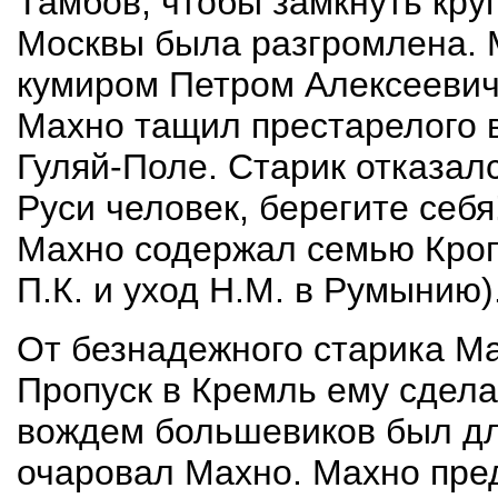
Тамбов, чтобы замкнуть кру
Москвы была разгромлена. 
кумиром Петром Алексеевич
Махно тащил престарелого 
Гуляй-Поле. Старик отказалс
Руси человек, берегите себя
Махно содержал семью Кропо
П.К. и уход Н.М. в Румынию)
От безнадежного старика Ма
Пропуск в Кремль ему сдела
вождем большевиков был д
очаровал Махно. Махно пред