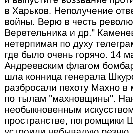
в Харьков. Неполучение отв
войны. Верю в честь револю
Веретельника и др." Камен
нетерпимая по духу телегра
где было очень горячо. 14 
Андреевским флагом бомбар
шла конница генерала Шкур
разбросали пехоту Махно в 
по тылам "махновщины". Нан
необыкновенным искусство
пространстве, погромщики Ш
устроили небывалую резню.