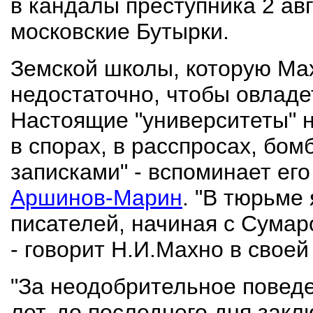
в кандалы преступника 2 ав
московские Бутырки.
Земской школы, которую Ма
недостаточно, чтобы овладе
Настоящие "университеты" н
в спорах, в расспросах, бо
записками" - вспоминает ег
Аршинов-Марин
. "В тюрьме 
писателей, начиная с Сумар
- говорит Н.И.Махно в свое
"За неодобрительное поведе
лет, до последнего дня зак