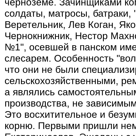
черноземе. Зачинщиками к
солдаты, матросы, батраки,
Веретельник, Лев Коган, Як
Чернокнижник, Нестор Махно
№1", осевшей в панском им
слесарем. Особенность "вол
что они не были специализ
сельскохозяйственными, ре
а являлись самостоятельны
производства, не зависимым
Это восхитительное и безу
корню. Первыми пришли нем