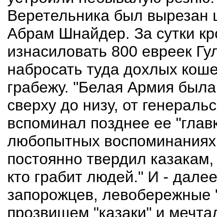
Веретельника был вырезан 
Абрам Шнайдер. За сутки кр
изнасиловать 800 евреек Гу
набросать туда дохлых коше
грабежу. "Белая Армия был
сверху до низу, от генераль
вспоминал позднее ее "глав
любопытных воспоминаниях 
постоянно твердил казакам, ч
кто грабит людей." И - далее
запорожцев, левобережные 
прозвищем "казаки" и мечта