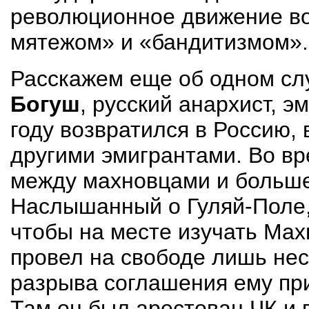
революционное дви­жение в
мятежом» и «бандитизмом».
Расскажем еще об одном слу
Богуш
, русский анархист, 
году возвра­тился в Россию
другими эмигрантами. Во в
между махновцами и большев
Наслышанный о Гуляй-Поле, 
чтобы на месте изучать Мах
провел на свободе лишь нес
разрыва соглашения ему при
Там он был арестован ЧК и 