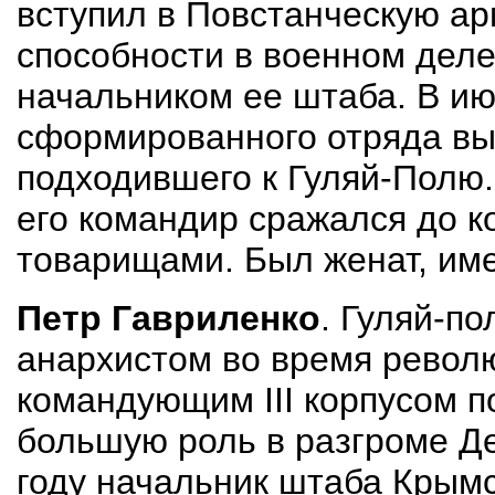
вступил в Повстанческую а
способности в военном деле
начальником ee штаба. В ию
сформированного отряда вы
подходившего к Гуляй-Полю.
его командир сражался до к
товарищами. Был женат, име
Петр Гавриленко
. Гуляй-по
анархистом во время револю
командующим III корпусом п
большую роль в разгроме Де
году начальник штаба Крым