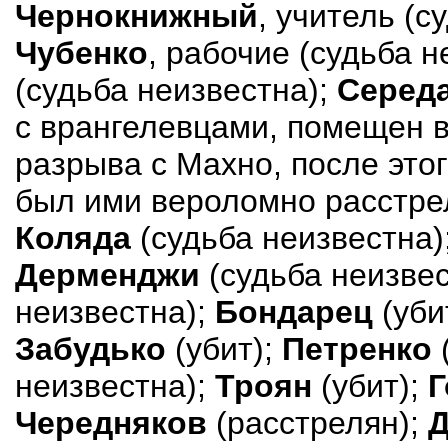
Чернокнижный
, учитель (с
Чубенко
, рабочие (судьба н
(судьба неизвестна);
Серед
с врангелевцами, помещен в
разрыва с Махно, после этог
был ими вероломно расстре
Коляда
(судьба неизвестна)
Дерменджи
(судьба неизве
неизвестна);
Бондарец
(уби
Забудько
(убит);
Петренко
неизвестна);
Троян
(убит);
Г
Чередняков
(расстрелян);
Д