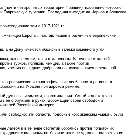
в (почти четыре пятых территории Франции), население которого
и Таврическую губернии. Последняя выходит на Чернов и Азовское
происходившие там в 1917-1921 гг.
и «житницей Европы», поставлявшей в различные европейские
и, а на Дону имеются обширные залежи каменного угля.
нам, как соседним, так и отдаленным. В течение столетий
ротив турков, поляков, немцев, а также против
ная, частью вошедшая добровольно, нуждавшаяся в реальной
 географические и топографические особенности региона, а
ороссии и на Украине при царском режиме.
ный дух независимости, сопротивления. Умный и достаточно
ть ее с оружием в руках, дорожащий своей свободой и
 жителей Российской империи.
жили свободно; эти области, подобные корсиканским «маки», были
ые лагеря и в течение столетий боролись против попыток их
о традиции «вольницы» на Украине так и не удалось полностью ис­