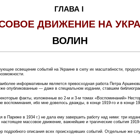
ГЛАВА I
СОВОЕ ДВИЖЕНИЕ НА УКРА
ВОЛИН
вующее освещение событий на Украине в силу их масштабности, продолж
возможности.
наиболее информативным является превосходная работа Петра Аршинова
уже опубликованные — даже в специальном издании, ставшем библиогр
 некоторые факты, изложенные во 2-м и 3-м томах «Воспоминаний» Нест
ые воспоминания, ибо мне довелось дважды, в конце 1919-го и в конце 19
я в Париже в 1934 г.) не дала ему завершить работу над ними: три изд
 настоящее массовое движение, важнейшие и трагические события 1919-
р подробного описания всех происходивших событий. Отдельные же слу