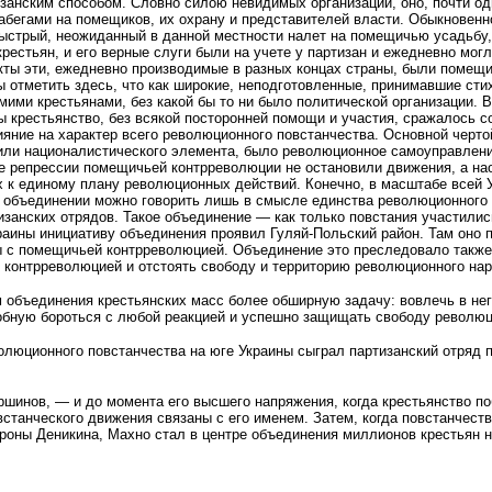
занским способом. Словно силою невидимых организаций, оно, почти о
бегами на помещиков, их охрану и представителей власти. Обыкновенно
ыстрый, неожиданный в данной местности налет на помещичью усадьбу, 
рестьян, и его верные слуги были на учете у партизан и ежедневно мо
кты эти, ежедневно производимые в разных концах страны, были помещ
 отметить здесь, что как широкие, неподготовленные, принимавшие сти
мими крестьянами, без какой бы то ни было политической организации. В
крестьянство, без всякой посторонней помо­щи и участия, сражалось 
яние на характер всего революционного повстанчества. Основной чертой
 или националистического элемента, было революционное самоуправлени
е репрессии помещичьей контрреволюции не остановили движения, а на
 к единому плану революционных действий. Конеч­но, в масштабе всей 
объединении можно говорить лишь в смысле единства революционного д
занских отрядов. Такое объединение — как толь­ко повстания участилис
аины инициативу объединения проявил Гуляй-Польский район. Там оно 
ы с помещичьей контрреволюцией. Объединение это преследовало также
й контрреволюцией и отстоять свободу и территорию революционного на
объединения крестьянских масс более обширную задачу: вовлечь в нег
собную бороться с любой реакцией и успешно защищать свободу революц
люционного повстанчества на юге Украины сыграл партизанский отряд п
шинов, — и до момента его высшего напряжения, когда крестьянство п
станческого движения связаны с его именем. Затем, когда повстанчест
ороны Деникина, Махно стал в центре объединения миллионов крестьян 