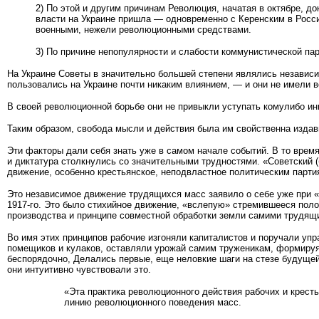
2) По этой и другим причинам Революция, начатая в октябре, до
власти на Украине пришла — одновременно с Керенским в Росс
военными, нежели революционными средствами.
3) По причине непопулярности и слабости коммунистической пар
На Украине Советы в значительно большей степени являлись независи
пользовались на Украине почти никаким влиянием, — и они не имели 
В своей революционной борьбе они не привыкли уступать комулибо ин
Таким образом, свобода мысли и действия была им свойственна изда
Эти факторы дали себя знать уже в самом начале событий. В то время
и диктатура столкнулись со значительными трудностями. «Со­ветски
движение, особенно крестьянское, неподвластное политическим парти
Это независимое движение трудящихся масс заявило о себе уже при 
1917-го. Это было стихийное движение, «вслепую» стремившееся поло
производства и принципе совместной обработки земли самими трудящ
Во имя этих принципов рабочие изгоняли капиталистов и поручали у
помещиков и кулаков, оставляли урожай самим труженикам, формируя, 
беспорядочно, Делались первые, еще неловкие шаги на стезе будущей 
они интуитивно чувствовали это.
«Эта практика революционного действия рабочих и крест
линию революционного поведения масс.