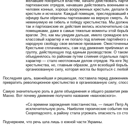
желавшее покориться властям, начало действовать парти
партизанских отрядов, начавших действовать военными на
человек конных, хорошо вооруженных крестьян, делали б
крестьян и исчезали. Каждый помещик, преследовавший к
офицер были обречены партизанами на верную смерть. А
неминуемую ее гибель и победу крестьянства. Мы должны
так и партизанские их действия велись исключительно са
помещиками, даже в самые тяжелые моменты этой борьбы 
врагом. Это, как мы увидим дальше, имело громадное вли
классовый характер и не попало под влияние партийного
народную свободу свое великое призвание. Ожесточенны
Крестьяне сплачивались; сам ход движения приближал их
группу, действующую под единым руководством. О таком 
объединялось по районам путем слияния отдельных парти
характер — стало неотложным делом отрядов. На юге Укр
крестьянства, но, главным образом, для всеобщей борьб
организованную силу, которая могла бы бороться с любо
Последняя цель, важнейшая и решающая, поставила перед движением 
превратить революционное крестьянство в организованную силу, спо
Самую значительную роль в деле объединения и общего развития рево
Махно. Вот почему движение получило название «махновского».
«Со времени зарождения повстанчества, — пишет Петр Ар
исключительную роль. Наиболее героические события пов
Скоропадского, а району стала угрожать опасность со ст
Подчеркнем, что речь шла лишь о южной части Украины.