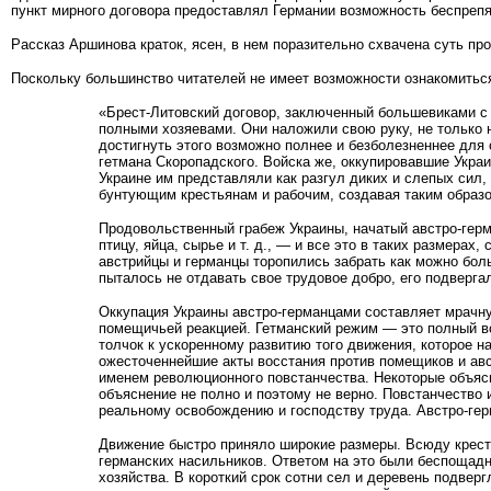
пункт мирного договора предоставлял Германии возможность беспрепя
Рассказ Аршинова краток, ясен, в нем поразительно схвачена суть пр
Поскольку большинство читателей не имеет возможности ознако­миться
«Брест-Литовский договор, заключенный большевиками с 
полными хозяевами. Они наложили свою руку, не только 
достигнуть этого возможно полнее и безболезненнее для
гетмана Скоропадского. Войска же, оккупировавшие Укра
Украине им представляли как разгул диких и слепых сил
бунтующим крестьянам и рабочим, созда­вая таким образ
Продовольственный грабеж Украины, начатый австро-герм
птицу, яйца, сырье и т. д., — и все это в таких размера
австрийцы и германцы торопились забрать как можно больш
пыталось не отдавать свое трудовое добро, его подверг
Оккупация Украины австро-германцами составляет мрачну
помещичьей реакцией. Гетманский режим — это полный во
толчок к ускоренному развитию того движения, которое 
ожесточеннейшие акты восстания против помещиков и авс
именем революционного повстанчества. Некоторые объяс
объяснение не полно и поэтому не верно. Повстанчество 
реальному освобождению и господству труда. Австро-ге
Движение быстро приняло широкие размеры. Всюду кресть
германских насильников. Ответом на это были беспощад
хозяйства. В короткий срок сотни сел и деревень подверг