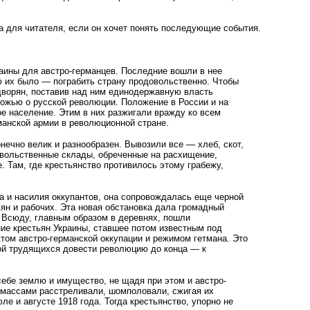
на для читателя, если он хочет понять последующие события.
аины для австро-германцев. Последние вошли в нее
ю их было — пограбить страну продовольственно. Чтобы
 дворян, поставив над ним единодержавную власть
ложью о русской революции. Положение в России и на
е население. Этим в них разжигали вражду ко всем
манской армии в революционной стране.
ечно велик и разнообразен. Вывозили все — хлеб, скот,
одовольственные склады, обреченные на расхищение,
. Там, где крестьянство противилось этому грабежу,
а и насилия оккупантов, она сопровождалась еще черной
ян и рабочих. Эта новая обстановка дала громадный
. Всюду, главным образом в деревнях, пошли
ие крестьян Украины, ставшее потом известным под
ом австро-германской оккупации и режимом гетмана. Это
ткой трудящихся довести революцию до конца — к
ебе землю и имущество, не щадя при этом и австро-
 массами расстреливали, шомполовали, сжигая их
е и августе 1918 года. Тогда крестьянство, упорно не