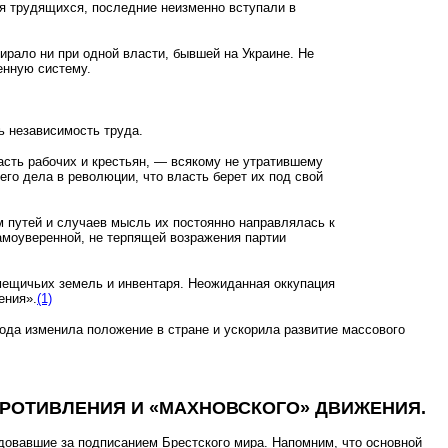
ия трудящихся, последние неизменно вступали в
рало ни при одной власти, бывшей на Украине. Не
енную систему.
ь независимость труда.
ласть рабочих и крестьян, — всякому не утратившему
его дела в революции, что власть берет их под свой
 путей и случаев мысль их постоянно направлялась к
амоуверенной, не терпящей возражения партии
мещичьих земель и инвентаря. Неожиданная оккупация
ения».
(1)
ода изменила положение в стране и ускорила развитие массового
ПРОТИВЛЕНИЯ И «МАХНОВСКОГО» ДВИЖЕНИЯ.
едовавшие за подписанием Брестского мира. Напомним, что основной