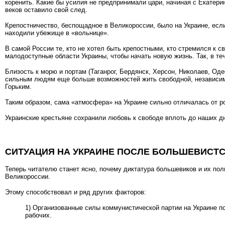
коренить. Какие бы усилия не предпринимали цари, начиная с Екате­ри
веков оставило свой след.
Крепостничество, беспощадное в Великороссии, было на Украине, есл
находили убежище в «вольнице».
В самой России те, кто не хотел быть крепостными, кто стремился к 
малодоступные области Украины, чтобы начать новую жизнь. Так, в те
Близость к морю и портам (Таганрог, Бердянск, Херсон, Никола­ев, 
сильным людям еще больше возможностей жить свободной, независим
Горьким.
Таким образом, сама «атмосфера» на Украине сильно отличалась от р
Украинские крестьяне сохранили любовь к свободе вплоть до наших д
СИТУАЦИЯ НА УКРАИНЕ ПОСЛЕ БОЛЬШЕВИСТС
Теперь читателю станет ясно, почему диктатура большевиков и их пол
Великороссии.
Этому способствовал и ряд других факторов:
1) Организованные силы коммунистической партии на Украине п
рабочих.