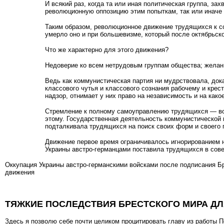
И всякий раз, когда та или иная политическая группа, з
революционную оппозицию этим попыткам, так или иначе 
Таким образом, революционное движение трудящихся к со
умерло оно и при большевизме, который после октябрьск
Что же характерно для этого движения?
Недоверие ко всем нетрудовым группам общества; желани
Ведь как коммунистическая партия ни мудрствовала, дока
классового чутья и классового сознания рабочему и крес
надзор, отнимает у них право на независимость и на како
Стремление к полному самоуправлению трудящихся — вот
этому. Государственная деятельность коммунистической 
подталкивала трудящихся на поиск своих форм и своего 
Движение первое время ограничивалось игнорированием н
Украины австро-германцами поставила трудящихся в сове
Оккупация Украины австро-германскими войсками после подписания Бр
движения
ТЯЖКИЕ ПОСЛЕДСТВИЯ БРЕСТСКОГО МИРА ДЛ
Здесь я позволю себе почти целиком процитировать главу из ра­боты