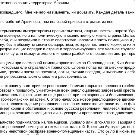
тственно занять территорию Украины.
оизошедшего. Мне нечего ни изменить, ни добавить. Каждая деталь важ
 с работой Аршинова, тем полезней привести отрывок из нее.
германским императорским правительством, открыл настежь ворота Укр
на военную, но и на политическую и хозяйственную жизнь страны. Цель
 себя, они возродили в стране свергнутую народом власть помещиков и
ину, были обмануты своим офицерством, которое постоянно кормило их 
, разрушающих порядок в стране и терроризирующих все честное трудово
ом почву для возмутительного и прямо разбойного поведения австро-гер
анцами при всемерной помощи правительства Скоропадского, был бескон
х, с которыми еле справлялся транспорт. Словно попав на гигантские пр
е, грузили поезд за поездом, сотни, тысячи поездов, и вывозили к себе
али репрессиям, шомполовали и расстреливали.
ю страницу в истории ее революции. Помимо открытого военного грабеж
зврат к прошлому, уничтожение всех революционных завоеваний кресть
намечалось в крестьянстве еще раньше, при петлюровцах и большевиках
тро-германских властей. С этого началось новое революционное движен
няют происхождение революционного повстанчества исключительно факт
имеет корни в обстановке и основе русской революции, явля­ется попы
рманцы и реакция помещиков лишь ускорили проявление этого движения.
янство поднималось на помещиков, убивало или изгоняло их, забирая с
ные репрессий немецких и гетманских властей. Крестьян бунтующих сел
лись неистовой расправе военно-помещичьей касты. Это было в июне, июл