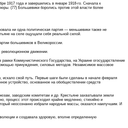
бре 1917 года и завершились в январе 1918-го. Сначала к
юры. (77) Большевики боролись против этой власти более
вовала ни одна политическая партия — меньшевики также не
стьяне на селе ощущали себя реальной силой.
артии большевиков в Великороссии.
м революционном движении.
в рамки Коммунистического Государства, на Украине огосудар­ствление
 помощью принуждения, силовых методов. Независимое массовое
, искало свой путь. Первые шаги были сделаны в начале февраля
нное устройство, основанное на обобществлении средств
юзам, заводским комитетам и др. Крестьяне захватывали земли
но, процесс этот происходил крайне медленно, стихийно и
оторый неосознан­но избрали народные массы, оказался наилучшим. И
революции и создавала здоровую, вполне определенную