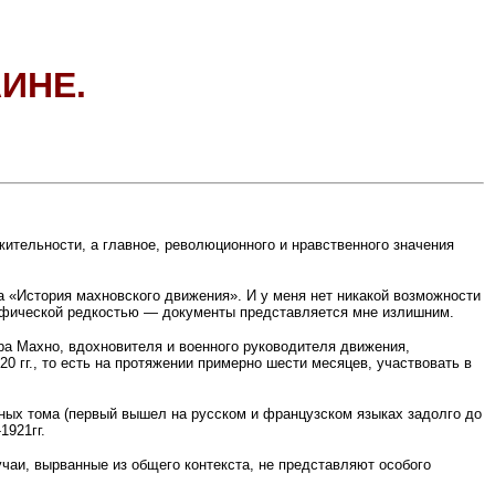
ИНЕ.
ительности, а главное, революционного и нравственного значения
 «История махновского движения». И у меня нет никакой возможности
афической редкостью — документы представляется мне излишним.
ора Махно, вдохновителя и военного руководителя движения,
20 гг., то есть на протяжении примерно шести месяцев, участвовать в
анных тома (первый вышел на русском и французском языках задолго до
1921гг.
чаи, вырванные из общего контекста, не представляют особого