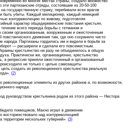
дновременно во многих местах страны, создало множество
 эти партизанские отряды, состоявшие из 20-50-100
на государственную стражу, перебивали всех врагов
гли быть убиты. Каждый милиционер, каждый немецкий
ичью контрреволюцию по живому, подготовляя
хийный характер общедеревенские повстания крестьян,
 течение всего периода борьбы с гетманом и
со своим организованным, вооруженным и ожесточенным
 повстанческого движения там, где оно сохранило чисто
е народа. Партизаны гордились им и видели в борьбе за
оборот — расширили и сделали его повсеместным.
Украины крестьянство ни разу не объединилось в общую
уха. Практически же, организационно, крестьянство
ь, а репрессии приняли ожесточенный и организованный
происхо­дило не только с целью самозащиты
 цель создать из революционного крестьянства реальную
рода».
(2)
о революционные элементы из других районов и, по возможности,
ионного народа.
од руководством крестьянина родом из этого района — Нестора
обедило помещиков, Махно играл в движении
во восторжествовало над контрреволюцией
на территории нескольких губерний».
(3)