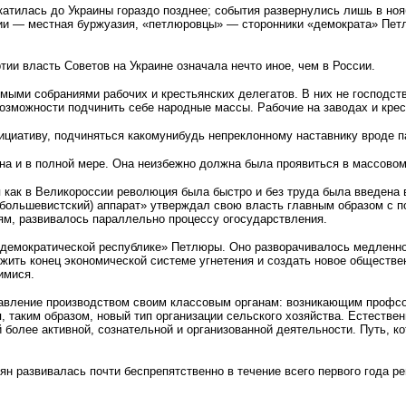
катилась до Украины гораздо позднее; события развернулись лишь в ноя
ии — местная буржуазия, «петлюровцы» — сторонники «демократа» Петл
тии власть Советов на Украине означала нечто иное, чем в России.
мыми собраниями рабочих и крестьянских делегатов. В них не господст
возможности подчинить себе народные массы. Рабочие на заводах и кре
ициативу, подчиняться какомунибудь непреклонному наставнику вроде п
вна и в полной мере. Она неизбежно должна была проявиться в массово
 как в Великороссии революция была быстро и без труда была введена 
й (большевистский) аппарат» утверждал свою власть главным образом с
ям, развивалось параллельно процессу огосударствления.
«демократической республике» Петлюры. Оно разворачивалось медленно
жить конец экономической системе угнетения и создать новое обществе
имися.
правление производством своим классовым органам: возникающим профсо
таким образом, новый тип организации сельского хозяйства. Естествен
более активной, сознательной и организованной деятельности. Путь, к
ьян развивалась почти беспрепятственно в течение всего первого года 