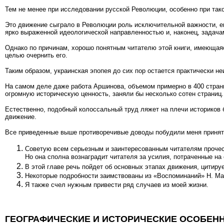
Тем не менее при исследовании русской Революции, особенно при так
Это движение сыграло в Революции роль исключительной важности, е
ярко выраженной идеологической направленностью и, наконец, задача
Однако по причинам, хорошо понятным читателю этой книги, име­ющая
целью очернить его.
Таким образом, украинская эпопея до сих пор остается практически 
На самом деле даже работа Аршинова, объемом примерно в 400 стран
огромную историческую ценность, заняли бы несколько сотен страниц
Естественно, подобный колоссальный труд ляжет на плечи историков 
движение.
Все приведенные выше противоречивые доводы побудили меня приня
Советую всем серьезным и заинтересованным читателям прочест
Но она сполна вознаградит читателя за усилия, потраченные на
В этой главе речь пойдет об основных этапах движения, цитиру
Некоторые подробности заимствованы из «Воспомина­ний» Н. Ма
Я также счел нужным привести ряд случаев из моей жизни.
ГЕОГРАФИЧЕСКИЕ И ИСТОРИЧЕСКИЕ ОСОБЕНН