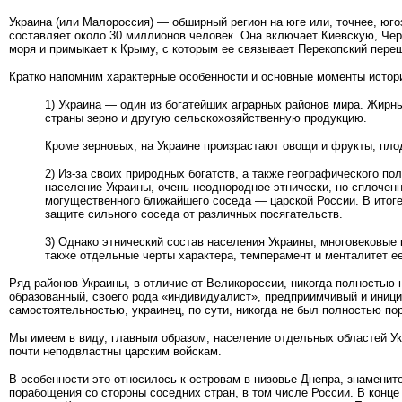
Украина (или Малороссия) — обширный регион на юге или, точнее, юго
составляет около 30 миллионов человек. Она включает Киевскую, Че
моря и примыкает к Крыму, с которым ее связывает Перекопский пере
Кратко напомним характерные особенности и основные моменты истории
1) Украина — один из богатейших аграрных районов мира. Жир­
страны зерно и другую сельскохозяйственную продукцию.
Кроме зерновых, на Украине произрастают овощи и фрукты, пло
2) Из-за своих природных богатств, а также географического п
население Украины, очень неоднородное этнически, но сплоченн
могущественного ближайшего соседа — царской России. В итог
защите сильного соседа от различных посягательств.
3) Однако этнический состав населения Украины, многовековые 
также отдельные черты характера, темперамент и менталитет е
Ряд районов Украины, в отличие от Великороссии, никогда полностью
образованный, своего рода «индивидуалист», предприимчивый и иници
самостоятельностью, украинец, по сути, никогда не был полностью по
Мы имеем в виду, главным образом, население отдельных областей Укр
почти неподвластны царским войскам.
В особенности это относилось к островам в низовье Днепра, зна­мени
порабощения со стороны соседних стран, в том числе России. В конце