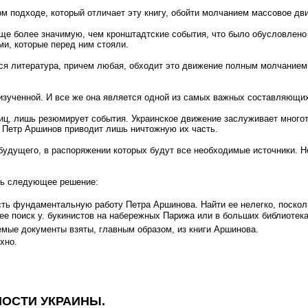
ом подходе, который отличает эту книгу, обойти молчанием массовое дв
ще более значимую, чем кронштадтские события, что было обусловлено
ми, которые перед ним стояли.
ся литература, причем любая, обходит это движение полным молчанием. 
неизученной. И все же она является одной из самых важных составляющи
иц, лишь резюмирует события. Украинское движение заслуживает мног
. Петр Аршинов приводит лишь ничтожную их часть.
будущего, в распоряжении которых будут все необходимые источники. Н
ть следующее решение:
ь фундаментальную работу Петра Аршинова. Найти ее нелегко, поскольк
 ее поиск у. букинистов на набережных Парижа или в больших библиотека
емые документы взяты, главным образом, из книги Ар­шинова.
хно.
ОСТИ УКРАИНЫ.