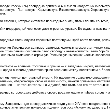
западе России (76) площадью примерно 450 тысяч квадратных километро
рниговскую, Полтавскую, Харьковскую, Екатеринославскую, Херсонскую 
шеек.
 Украины, которые читателю необходимо знать, чтобы понять события, 
ный и плодородный чернозем дает огромные урожаи. Ее издавна называл
дородные степи служат хорошими пастбищами, край богат лесами, рекам
оложения Украина всегда представлялась лакомым куском различным стра
ое стремлением сохранить свою свободу и независимость, вело борьбу п
е она была включена в огромную Российскую империю: частью завоеван
контакты — военные, торговые и прочие — с западным миром, неко­торые
е народа вызвали достаточно яркие различия между положением в Велик
 не подчинялся центральной власти. Их население сохранило определен
ативный, оберегающий свою независимость, веками привыкший отстаива
рабощен — не только телом, но и душой, что отличало его от остальных
аины, которое даже добились своего рода негласного habeas corpus и 
тому Запорожью, где свободолюбивые люди уже в XIV веке создали военн
 концов этим воинам пришлось подчиниться российскому государству. Н