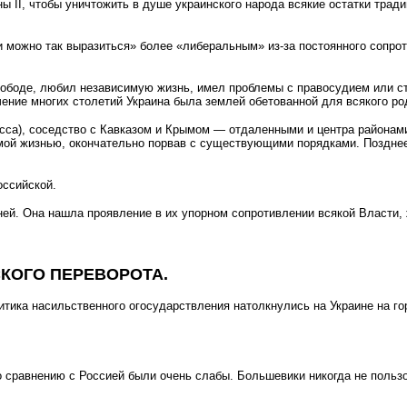
ны II, чтобы уничтожить в душе украинского народа всякие остатки трад
и можно так выразиться» более «либеральным» из-за постоянного сопрот
свободе, любил независимую жизнь, имел проблемы с правосудием или с
чение многих столетий Украина была землей обетованной для всякого ро
Одесса), соседство с Кавказом и Крымом — отдаленными и центра район
ой жизнью, окончательно порвав с существующими порядками. Позднее
оссийской.
ней. Она нашла проявление в их упорном сопротивлении всякой Власти,
КОГО ПЕРЕВОРОТА.
итика насильственного огосударствления натолкнулись на Украине на г
о сравнению с Россией были очень слабы. Большевики никогда не польз