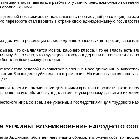
ахватившая власть, пыталась разбить эту линию революционного поведен
боролись с ними.
циальной независимости, начавшееся с первых дней революции, не зами
ого переворота стал вводить в стране свою единодержавную государств
е достичь в революции своих подлинно классовых интересов, завоеват
зывая, что она является мозгом рабочего класса, что ее власть есть в
тьянину было ясно, что трудящиеся города и деревни оттесняются от сво
е бы то ни было самоуправление.
 что стало основой начавшегося в глубине масс движения. Множеством
партии беспощадно убивала это стремление. Но именно деятельность с
пути.
овой власти и самочинными действиями крестьян в области захвата по
ршенно новую обстановку и дала толчок ускоренному развитию их движ
естского мира со всеми ее ужасными последствиями для трудового нар
Я УКРАИНЫ. ВОЗНИКНОВЕНИЕ НАРОДНОГО СО
 Петра Аршинова, ибо в ней наилучшим образом изложены события, посл