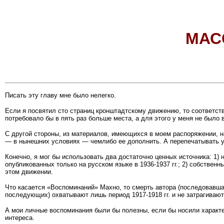
МАС
Писать эту главу мне было нелегко.
Если я посвятил сто страниц кронштадтскому движению, то соответст
потребовало бы в пять раз больше места, а для этого у меня не было 
С другой стороны, из материалов, имеющихся в моем распоряжении, 
— в нынешних условиях — чемлибо ее дополнить. А перепечатывать 
Конечно, я мог бы использовать два достаточно ценных источника: 1)
опубликованных только на русском языке в 1936-1937 гг.; 2) собственн
этом движении.
Что касается «Воспоминаний» Махно, то смерть автора (последо­вавша
последующих) охватывают лишь период 1917-1918 гг. и не затрагивают
А мои личные воспоминания были бы полезны, если бы носили характе
интереса.