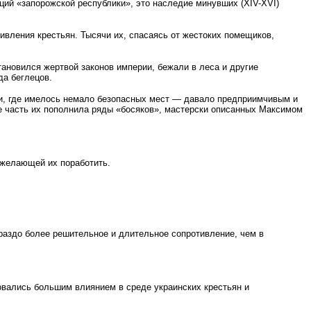
иций «запорожской республики», это наследие минувших (XIV-XVI)
ивления крестьян. Тысячи их, спасаясь от жестоких помещиков,
тановился жертвой законов империи, бежали в леса и другие
да беглецов.
ами, где имелось немало безопасных мест — давало предприимчивым и
 часть их пополнила ряды «босяков», мастерски описанных Максимом
 желающей их поработить.
ораздо более решительное и длительное сопротивление, чем в
овались большим влиянием в среде украинских крестьян и