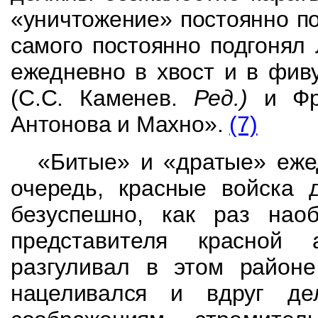
«уничтожение» постоянно по
самого постоянно подгонял
ежедневно в
хвост и в фиву
(С.С. Каменев.
Ред.)
и Ф
Антонова и Махно».
(7)
«Битые» и «дратые» ежед
очередь, красные войска
безуспешно, как раз нао
представителя красной
разгуливал в этом район
нацеливался и вдруг д