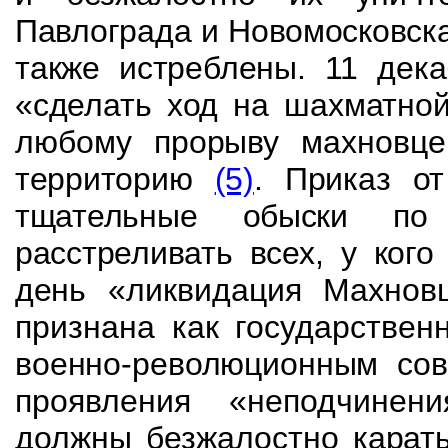
Павлограда и Новомосковск
также истреблены. 11 дек
«сделать ход на шахматно
любому прорыву махновце
территорию
(5)
. Приказ о
тщательные обыски по
расстреливать всех, у ког
день
«ликвидация Махнов
признана как государстве
военно-революционным сов
проявления «неподчинен
должны безжалостно
карат