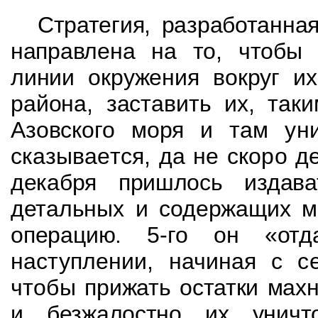
Стратегия, разработанна
направлена на то, чтоб
линии окружения вокруг их
района, заставить их, так
Азовского моря и
там уни
сказывается, да не скоро д
декабря пришлось издава
детальных и
содержащих мн
операцию. 5-го он «о
наступлении, начиная с се
чтобы
прижать остатки мах
и безжалостно их уничто