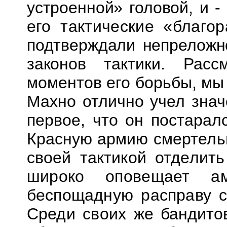
устроенной» головой, и -
его тактические «благ
подтверждали непреложн
законов
тактики. Рас
моментов его борьбы, мы
Махно отлично учел знач
первое, что он постарал
Красную армию
смертель
своей тактикой отделит
широко оповещает а
беспощадную расправу с
Среди своих же
бандито