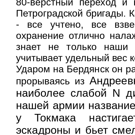
80-верстный переход и
Петроградской бригады. К
-
все учтено, все взв
охранение отлично нал
знает не только наши 
учитывает удельный вес 
Ударом на Бердянск он р
Андреев
прорываясь из
наиболее слабой N ди
нашей армии название
у Токмака
настиг
эскадроны и бьет сме