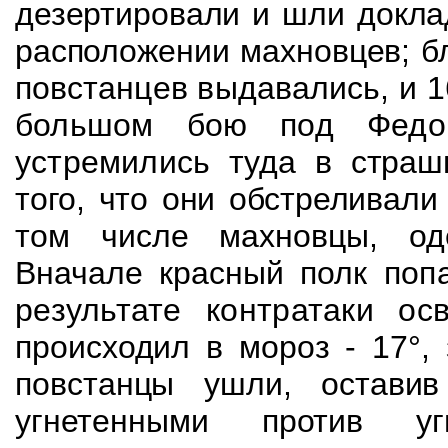
дезертировали и шли докла
расположении махновцев;
б
повстанцев выдавались, и 
большом бою под Федор
устремились туда в
страш
того, что они обстреливали 
том числе махновцы, од
Вначале красный полк
поп
результате контратаки о
происходил в мороз - 17°,
повстанцы ушли,
остави
угнетенными против угн