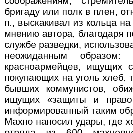
соображениям,
стремител
бригаду или полк в плен, о
п., выскакивал из кольца н
мнению автора, благодаря 
службе разведки,
использов
неожиданным образом
красноармейцев, ищущих с
покупающих на
уголь хлеб,
бывших коммунистов, об
ищущих «защиты и право
информированный таким обр
Махно наносил удары,
где х
отряда из 600 махновц