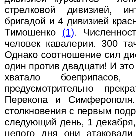
стрелковой дивизией, ин
бригадой и 4 дивизией кра
Тимошенко
(1)
. Численнос
человек кавале­
рии, 300 та
Однако соотношение сил ди
один против двадцати! И это
хватало боеприпасов
предусмотрительно прек
Перекопа и Симферополя.
столкновения с первым подр
следующий день, 1 декабря,
целого дня они атаковали