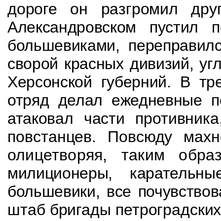
дороге он разгромил др
Александровском пустил 
большевиками, переправилс
сворой красных дивизий, уг
Херсонской губерний. В тр
отряд делал ежедневные п
атаковал части
противник
повстанцев. Повсюду ма
олицетворяя, таким обра
милиционеры, карательны
большевики, все почувство
штаб бригады петроградских