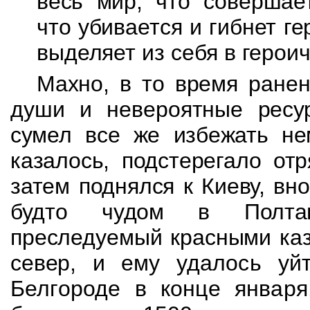
весь мир, что совершае
что убивается и гибнет
ге
выделяет из себя в герои
Махно, в то время ране
души и невероятные
ресу
сумел все же избежать не
казалось, подстерегало от
затем поднялся к
Киеву, вн
будто чудом в Полтав
преследуемый красными каз
север, и ему
удалось уй
Белгороде в конце январ