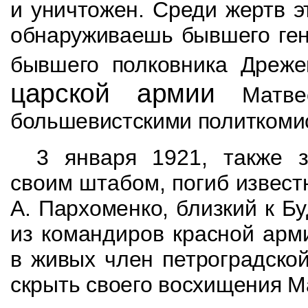
и уничтожен. Среди жертв э
обнаруживаешь
бывшего ге
бывшего полковника Дреже
царской армии
Матв
большевистскими
политком
3 января 1921, также з
своим штабом, погиб
извест
А. Пархоменко, близкий к Б
из командиров красной арм
в
живых член петроградской
скрыть своего восхищения
М