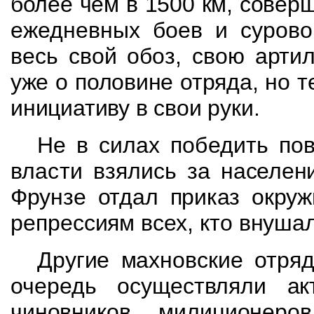
более чем в 1500 км, совер
ежедневных боев и сурово
весь свой обоз, свою
артил
уже о половине отряда, но 
инициативу в свои руки.
Не в силах победить по
власти взялись за
населен
Фрунзе отдал приказ окру
репрессиям всех, кто внуша
Другие махновские отря
очередь осуществляли
ак
чиновников, милиционеро