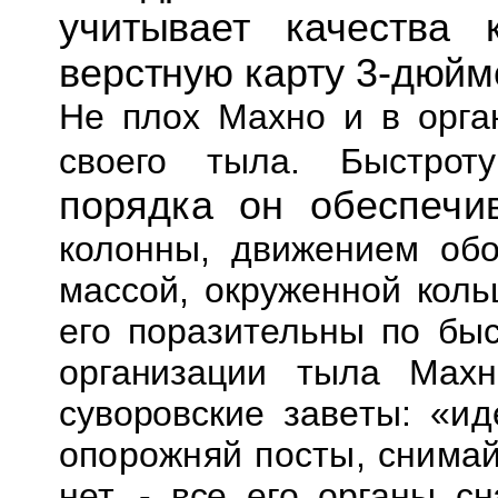
учитывает качества 
верстную карту 3-
дюйм
Не плох Махно и в орга
своего тыла. Быстро
порядка он обеспечи
колонны, движением обо
массой, окруженной
коль
его поразительны по быс
организации тыла Махн
суворовские
заветы: «ид
опорожняй посты, снима
нет, - все его органы с