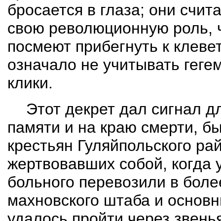
бросается в глаза; они счит
свою революционную роль
,
посмеют прибегнуть к клеве
означало не учитывать геге
клики.
Этот декрет дал сигнал д
памяти и на краю смерти, б
крестьян
Гуляйпольского
рай
жертвовавших собой, когда
больного перевозили
в боле
махновского штаба и основ
удалось пройти через звень