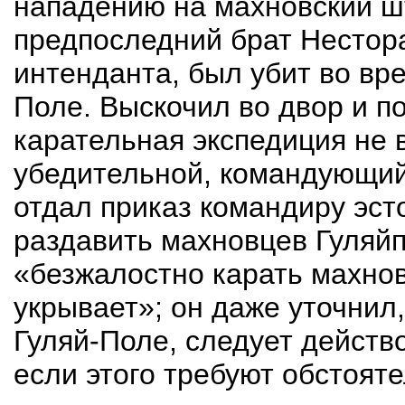
нападению на махновский шт
предпоследний брат Нестор
интенданта, был убит
во вре
Поле. Выскочил во двор и п
карательная экспедиция не 
убедительной, командующий
отдал приказ командиру эст
раздавить махновцев
Гуляйп
«безжалостно карать махнов
укрывает»; он даже уточнил,
Гуляй-Поле, следует действ
если этого требуют обстоя­т