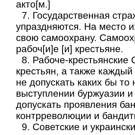
акто
[м.]
7. Государственная стра
упраздняются. На место и
свою самоохрану. Самоохр
рабо
ч
[
и]е [и] крестьяне.
8. Рабоче-крестьянские 
крестьян, а также каждый
не допускать каких бы т
выступлении буржуазии и
допускать проявления ба
контрреволюции и бандит
9. Советские и украинс