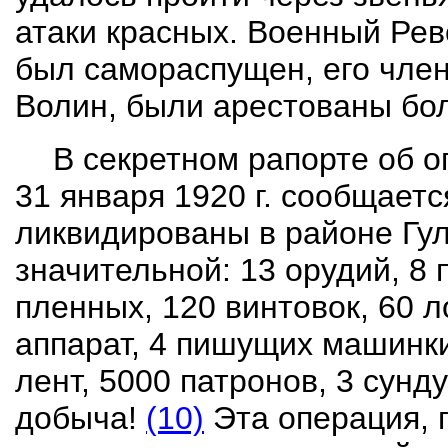
атаки красных. Военный Ре
был
самораспущен
, его чле
Волин, были арестованы бо
В секретном рапорте об о
31 января 1920 г. сооб­щает
ликвидированы в районе Гу
значительной: 13 орудий, 8 
пленных, 120 винтовок, 60 
аппарат, 4 пишущих машинки
лент, 5000 патронов, 3 сунд
добыча!
(10)
Эта опера­ция, 