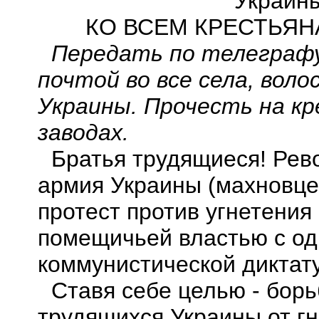
Украины
КО ВСЕМ КРЕСТЬЯН
Передать по телеграфу
почтой во все села, воло
Украины. Прочесть на кр
заводах.
Братья трудящиеся! Рев
армия Украины (махновцев
протест против угнетения
помещичьей властью с од
коммунистической
диктату
Ставя себе целью - бор
трудящихся Украины от гн