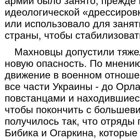
армии было занято, прежде 
идеологической «дрессировк
или использовало для заня
страны, чтобы стабилизоват
Махновцы допустили тяже
новую опасность. По мне­ни
движение в военном отноше
все части Украины - до Орл
повстанцами и нахо­дившиес
чтобы покончить с большеви
получилось так, что отряды 
Бибика
и
Огаркина
, которые