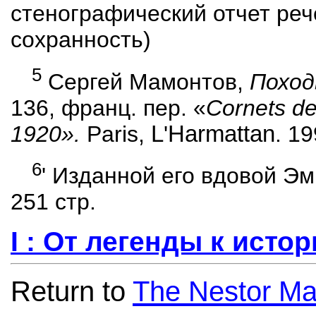
стенографический отчет реч
сохранность)
5
Сергей Мамонтов,
Поход
136,
франц
.
пер
. «
Cornets de
1920».
Paris
,
L
'
Harmattan
. 1
6
' Изданной его вдовой Э
251 стр.
I :
От легенды к истор
Return to
The Nestor Ma