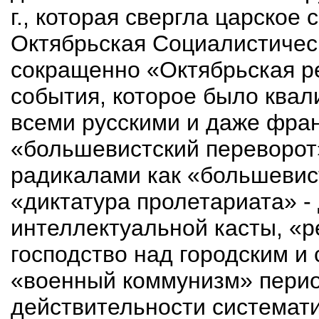
г., которая свергла царское
Октябрьская Социалистичес
сокращенно «Октябрь­ская р
события, которое было квал
всеми русскими и даже фра
«большевистский переворот
радикалами как «большевист
«диктатура пролетариата» -
интеллектуальной касты, «
господство над городским и
«военный коммунизм» перио
действительности систе­мат