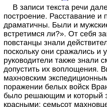
В записи текста речи дал
построение. Расставание и
драматичны. Были и мужские 
встретим­ся ли?». От себя з
повстанцы знали действите
поскольку они сражались и 
руко­водители также знали с
допустить их воплощения. В
махновским экспедиционным 
поражении белых войск Вран
было решающим и который 
красными: семьсот махновце