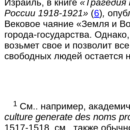
Израиль, в книге
«Трагедия 
России 1918-1921»
(
6
)
,
опубл
Вековое чаяние «Земля и Во
города-государства. Однако
возьмет свое и позволит вс
свободных людей остается н
1
См
..
например
,
академич
culture generate des noms pr
1517-1518. см., также обыч