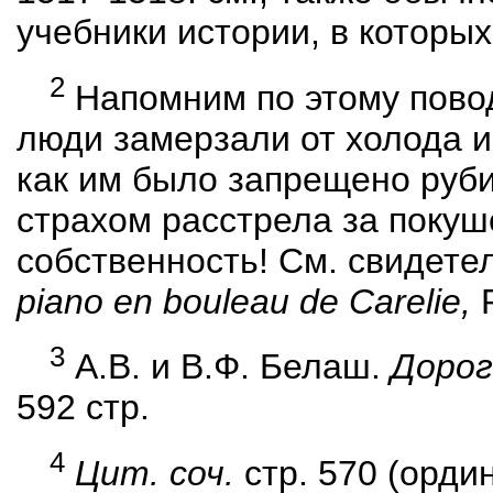
учебники истории, в которы
2
Напомним по этому поводу
люди замерзали от холода и
как им было запрещено руби
страхом расстрела за покуш
собственность! См
.
свидете
piano en bouleau de Carelie,
P
3
А.В. и В.Ф. Белаш.
Дорог
592 стр.
4
Цит
. соч.
стр. 570 (орди