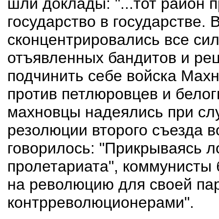
шли доклады: "...тот район 
государство в государстве. 
сконцентрировались все сил
отъявленных бандитов и рец
подчинить себе войска Махн
против петлюровцев и белог
махновцы надеялись при слу
резолюции второго съезда в
говорилось: "Прикрываясь л
пролетариата", коммунисты
на революцию для своей па
контрреволюционерами".