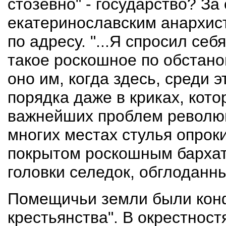
стозевно" - государство? За
екатеринославским анархист
по адресу. "...Я спросил себ
такое роскошное по обстано
оно им, когда здесь, среди 
порядка даже в криках, кот
важнейших проблем революци
многих местах стулья опрок
покрытом роскошным бархато
головки селедок, обглоданны
Помещичьи земли были конф
крестьянства". В окрестнос