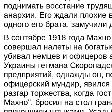
поднимать восстание трудя
анархии. Его ждали плохие 
одного его брата, замучили д
В сентябре 1918 года Махно
совершал налеты на богатые
убивал немцев и офицеров 
Украины гетмана Скоропадск
предприятий, однажды он, п
офицерский мундир, явился 
разгар торжества, когда гос
Махно", бросил на стол гран
прикончили штыками. Усадь