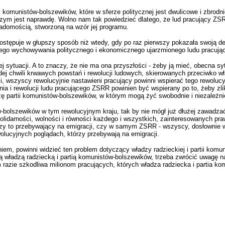
i komunistów-bolszewików, które w sferze politycznej jest dwulicowe i zbrod
czym jest naprawdę. Wolno nam tak powiedzieć dlatego, że lud pracujący ZSRR
iadomością, stworzoną na wzór jej programu.
ostępuje w głupszy sposób niż wtedy, gdy po raz pierwszy pokazała swoją de
ego wychowywania politycznego i ekonomicznego ujarzmionego ludu pracują
ej sytuacji. A to znaczy, że nie ma ona przyszłości - żeby ją mieć, obecna s
j chwili krwawych powstań i rewolucji ludowych, skierowanych przeciwko wła
, wszyscy rewolucyjnie nastawieni pracujący powinni wspierać tego rewolucyj
nia i rewolucji ludu pracującego ZSRR powinien być wspierany po to, żeby zli
 partii komunistów-bolszewików, w którym mogą żyć swobodnie i niezależnie t
w-bolszewików w tym rewolucyjnym kraju, tak by nie mógł już dłużej zawadza
solidarności, wolności i równości każdego i wszystkich, zainteresowanych p
zy to przebywający na emigracji, czy w samym ZSRR - wszyscy, dosłownie wszy
lucyjnych poglądach, którzy przebywają na emigracji.
aniem, powinni widzieć ten problem dotyczący władzy radzieckiej i partii kom
 władzą radziecką i partią komunistów-bolszewików, trzeba zwrócić uwagę na
ym razie szkodliwa milionom pracujących, których władza radziecka i partia 