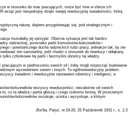
nicze w stosunku do mas pracujących, może być inne w sferze ich
 wciąż jest niespokojny dzięki swojej rewolucyjnej świadomości, którą
spotyczną naturę, dopiero przygotowując się, pod strategicznym i
cego.
ytuacja musiałaby jej sprzyjać. Obecna sytuacja jest tak bardzo
dzy radzieckiej, przeciwko partii komunistów-bolszewików i
nego i powstańczego ducha radzieckich ludzi pracy, jednakże tak, by nie
kwidować ten samowolny, jeśli chodzi o stosunek do rewolucji i obłąkany,
ylko członkowie tej partii i bezmyślni obrońcy tej władzy.
ć pracującym w zjednoczeniu swoich sił i żeby mogli rozpocząć budowanie
rawdziwym wyzwoleniem swoim i innych. To ogólnorewolucyjny problem.
scy świadomi i rewolucyjnie nastawieni robotnicy i inteligenci, a
unistów-bolszewików wszyscy rewolucjoniści, niezależnie od swoich
 to, co ta władza i partia głoszą i czego rzekomo bronią. W przeciwnym
komunistów-bolszewików oszukuje, uciska i wyzyskuje, a którym
Bor'ba
,
Paryż,
nr.
19-20, 25 Październik
1931 r., s. 2,3