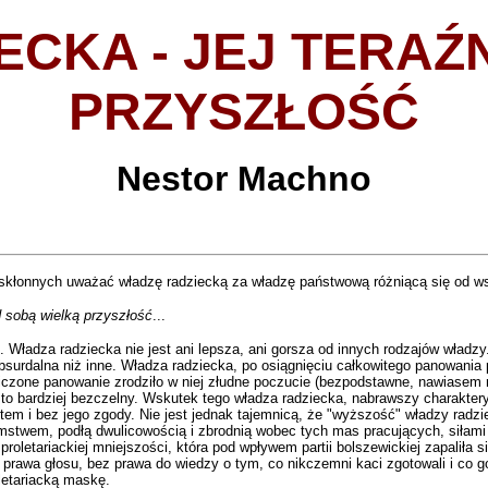
CKA - JEJ
TERAŹN
PRZYSZŁOŚĆ
Nestor Machno
st skłonnych uważać władzę radziecką za władzę państwową różniącą się od 
d sobą wielką przyszłość
...
 Władza radziecka nie jest ani lepsza, ani gorsza od innych rodzajów władzy
urdalna niż inne. Władza radziecka, po osiągnięciu całkowitego panowania po
raniczone panowanie zrodziło w niej złudne poczucie (bezpodstawne, nawiase
a za to bardziej bezczelny. Wskutek tego władza radziecka, nabrawszy charakter
m i bez jego zgody. Nie jest jednak tajemnicą, że "wyższość" władzy radziec
 kłamstwem, podłą dwulicowością i zbrodnią wobec tych mas pracujących, siłam
oletariackiej mniejszości, która pod wpływem partii bolszewickiej zapaliła si
bez prawa głosu, bez prawa do wiedzy o tym, co nikczemni kaci zgotowali i co 
oletariacką maskę.