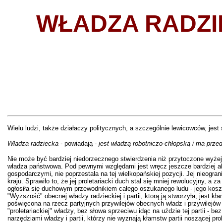
WŁADZA RADZIE
Wielu ludzi, także działaczy politycznych, a szczególnie lewicowców, je
Władza radziecka
- powiadają -
jest władzą robotniczo-chłopską i ma prze
Nie może być bardziej niedorzecznego stwierdzenia niż przytoczone wyżej.
władza państwowa. Pod pewnymi względami jest wręcz jeszcze bardziej abs
gospodarczymi, nie poprzestała na tej wielkopańskiej pozycji. Jej nieog
kraju. Sprawiło to, że jej proletariacki duch stał się mniej rewolucyjny, 
ogłosiła się duchowym przewodnikiem całego oszukanego ludu - jego koszte
"Wyższość" obecnej władzy radzieckiej i partii, ktorą ją stworzyła, jest
poświęcona na rzecz partyjnych przywilejów obecnych władz i przywilejów pr
"proletariackiej" władzy, bez słowa sprzeciwu idąc na uździe tej partii - 
narzędziami władzy i partii, którzy nie wyznają kłamstw partii noszącej pr