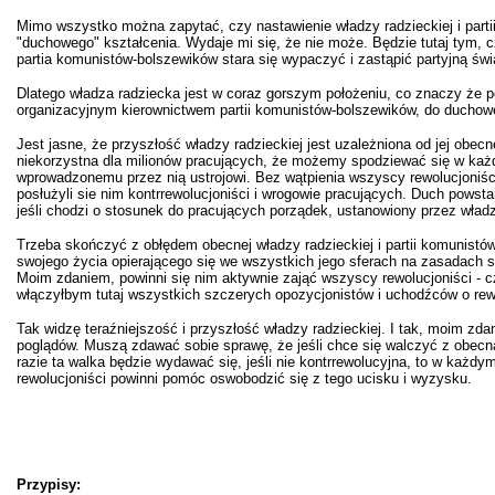
Mimo wszystko można zapytać, czy nastawienie władzy radzieckiej i parti
"duchowego" kształcenia. Wydaje mi się, że nie może. Będzie tutaj tym, 
partia komunistów-bolszewików stara się wypaczyć i zastąpić partyjną św
Dlatego władza radziecka jest w coraz gorszym położeniu, co znaczy że p
organizacyjnym kierownictwem partii komunistów-bolszewików, do duchow
Jest jasne, że przyszłość władzy radzieckiej jest uzależniona od jej obecn
niekorzystna dla milionów pracujących, że możemy spodziewać się w każde
wprowadzonemu przez nią ustrojowi. Bez wątpienia wszyscy rewolucjoniści
posłużyli sie nim kontrrewolucjoniści i wrogowie pracujących. Duch powsta
jeśli chodzi o stosunek do pracujących porządek, ustanowiony przez władzę
Trzeba skończyć z obłędem obecnej władzy radzieckiej i partii komunistó
swojego życia opierającego się we wszystkich jego sferach na zasadach 
Moim zdaniem, powinni się nim aktywnie zająć wszyscy rewolucjoniści - c
włączyłbym tutaj wszystkich szczerych opozycjonistów i uchodźców o rewo
Tak widzę teraźniejszość i przyszłość władzy radzieckiej. I tak, moim zd
poglądów. Muszą zdawać sobie sprawę, że jeśli chce się walczyć z obecną
razie ta walka będzie wydawać się, jeśli nie kontrrewolucyjna, to w każd
rewolucjoniści powinni pomóc oswobodzić się z tego ucisku i wyzysku.
Przypisy: