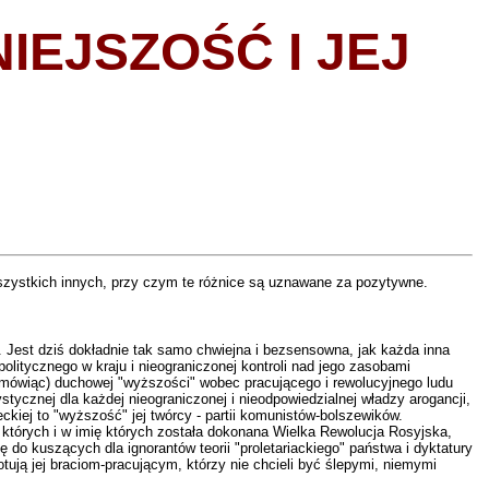
IEJSZOŚĆ I JEJ
wszystkich innych, przy czym te różnice są uznawane za pozytywne.
. Jest dziś dokładnie tak samo chwiejna i bezsensowna, jak każda inna
litycznego w kraju i nieograniczonej kontroli nad jego zasobami
m mówiąc) duchowej "wyższości" wobec pracującego i rewolucyjnego ludu
ystycznej dla każdej nieograniczonej i nieodpowiedzialnej władzy arogancji,
kiej to "wyższość" jej twórcy - partii komunistów-bolszewików.
i których i w imię których została dokonana Wielka Rewolucja Rosyjska,
ę do kuszących dla ignorantów teorii "proletariackiego" państwa i dyktatury
gotują jej braciom-pracującym, którzy nie chcieli być ślepymi, niemymi