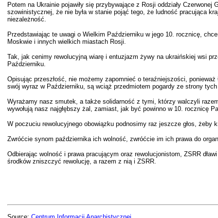
Potem na Ukrainie pojawiły się przybywające z Rosji oddziały Czerwonej Gw
szowinistycznej, że nie była w stanie pojąć tego, że ludność pracująca kr
niezależność.
Przedstawiając te uwagi o Wielkim Październiku w jego 10. rocznicę, chce
Moskwie i innych wielkich miastach Rosji.
Tak, jak cenimy rewolucyjną wiarę i entuzjazm żywy na ukraińskiej wsi pr
Październiku.
Opisując przeszłość, nie możemy zapomnieć o teraźniejszości, ponieważ łą
swój wyraz w Październiku, są wciąż przedmiotem pogardy ze strony tych s
Wyrażamy nasz smutek, a także solidarność z tymi, którzy walczyli razem z
wywołują nasz najgłębszy żal, zamiast, jak być powinno w 10. rocznicę Pa
W poczuciu rewolucyjnego obowiązku podnosimy raz jeszcze głos, żeby 
Zwróćcie synom października ich wolność, zwróćcie im ich prawa do organi
Odbierając wolność i prawa pracującym oraz rewolucjonistom, ZSRR dławi 
środków zniszczyć rewolucję, a razem z nią i ZSRR.
Source:
Centrum Informacji Anarchistycznej