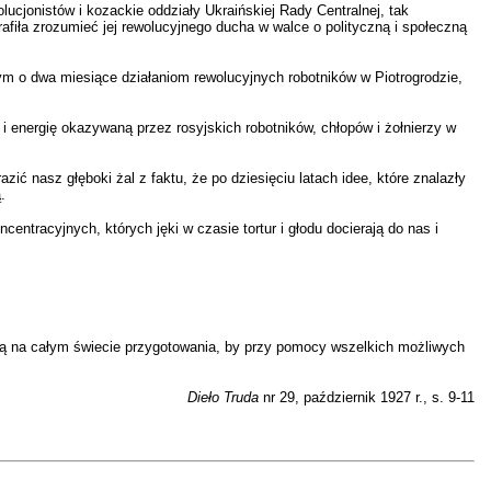
lucjonistów i kozackie oddziały Ukraińskiej Rady Centralnej, tak
rafiła zrozumieć jej rewolucyjnego ducha w walce o polityczną i społeczną
zym o dwa miesiące działaniom rewolucyjnych robotników w Piotrogrodzie,
i energię okazywaną przez rosyjskich robotników, chłopów i żołnierzy w
ć nasz głęboki żal z faktu, że po dziesięciu latach idee, które znalazły
.
ntracyjnych, których jęki w czasie tortur i głodu docierają do nas i
nią na całym świecie przygotowania, by przy pomocy wszelkich możliwych
Dieło Truda
nr 29, październik 1927 r., s. 9-11