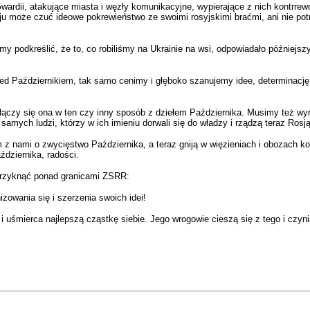
ardii, atakujące miasta i węzły komunikacyjne, wypierające z nich kontrrewo
aju może czuć ideowe pokrewieństwo ze swoimi rosyjskimi braćmi, ani nie pot
my podkreślić, że to, co robiliśmy na Ukrainie na wsi, odpowiadało późniejs
zed Październikiem, tak samo cenimy i głęboko szanujemy idee, determinację 
czy się ona w ten czy inny sposób z dziełem Października. Musimy też wyrazi
amych ludzi, którzy w ich imieniu dorwali się do władzy i rządzą teraz Rosją
 nami o zwycięstwo Października, a teraz gniją w więzieniach i obozach konce
ździernika, radości.
krzyknąć ponad granicami ZSRR:
zowania się i szerzenia swoich idei!
i uśmierca najlepszą cząstkę siebie. Jego wrogowie cieszą się z tego i czy