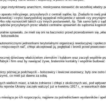
ę jego instynktowny anarchizm, nieskrywana nienawiść do wszelkiej władzy pa
 aparatu milicyjnego, przysyłanych z centrali sądów, itp. Znalazło to swój 
harkowskiej i części tawrypolskiej wypędzali milicjantów z wiosek czy przynaj
ylko rolę roznosicieli takich czy innych postanowień, itp. Tak samo było z 
ziów przysyłanych przez władze centralne uprawnień do sądzenia kogokolwie
uralnie sprawiało, że mieli się oni na baczności przed przerodzeniem się „w
i bolszewików.
tonomicznymi jednostkami terytorialnymi organizacji rewolucyjnej i społec
iejscowych rad”, chłopi akceptowali ją, pogłębiali i bronili przed prawico
i rocznej dzierżawy właścicielom ziemskim i kułakom oraz zaczęli wspólnie 
 fabryk i firm oraz by nawiązać żywe, braterskie kontakty i wspólnie budowa
órzy później je podchwycili – bolszewicy i lewicowi eserowcy; były one ostro 
czymś, co mieli już dawno za sobą.
ych wielkich miast, a także żołnierze i chłopi z okolicznych wsi, pod wpływ
lu rejonów Ukrainy zaczęło walczyć już w kwietniu 1917 r., w warunkach dalek
 miesiąca po ich rozpoczęciu, najpierw za pośrednictwem wysłanników i apel