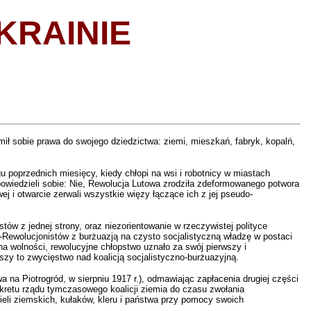
KRAINIE
omił sobie prawa do swojego dziedzictwa: ziemi, mieszkań, fabryk, kopalń,
 poprzednich miesięcy, kiedy chłopi na wsi i robotnicy w miastach
wiedzieli sobie: Nie, Rewolucja Lutowa zrodziła zdeformowanego potwora
j i otwarcie zerwali wszystkie więzy łączące ich z jej pseudo-
tów z jednej strony, oraz niezorientowanie w rzeczywistej polityce
ów-Rewolucjonistów z burżuazją na czysto socjalistyczną władzę w postaci
a wolności, rewolucyjne chłopstwo uznało za swój pierwszy i
szy to zwycięstwo nad koalicją socjalistyczno-burżuazyjną.
wa na Piotrogród, w sierpniu 1917 r.), odmawiając zapłacenia drugiej części
dekretu rządu tymczasowego koalicji ziemia do czasu zwołania
ieli ziemskich, kułaków, kleru i państwa przy pomocy swoich