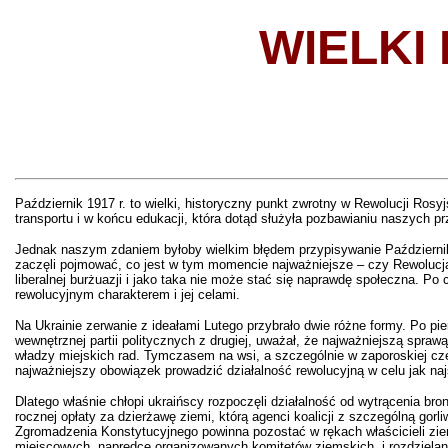
WIELKI
Październik 1917 r. to wielki, historyczny punkt zwrotny w Rewolucji Rosy
transportu i w końcu edukacji, która dotąd służyła pozbawianiu naszych p
Jednak naszym zdaniem byłoby wielkim błędem przypisywanie Październikow
zaczęli pojmować, co jest w tym momencie najważniejsze – czy Rewolucj
liberalnej burżuazji i jako taka nie może stać się naprawdę społeczna. Po
rewolucyjnym charakterem i jej celami.
Na Ukrainie zerwanie z ideałami Lutego przybrało dwie różne formy. Po pie
wewnętrznej partii politycznych z drugiej, uważał, że najważniejszą spraw
władzy miejskich rad. Tymczasem na wsi, a szczególnie w zaporoskiej czę
najważniejszy obowiązek prowadzić działalność rewolucyjną w celu jak naj
Dlatego właśnie chłopi ukraińscy rozpoczęli działalność od wytrącenia bron
rocznej opłaty za dzierżawę ziemi, którą agenci koalicji z szczególną go
Zgromadzenia Konstytucyjnego powinna pozostać w rękach właścicieli ziems
miejscowych, naprędce organizowanych komitetów ziemskich, i rozdzielania