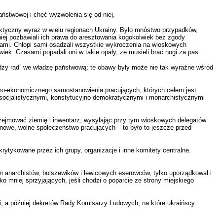
ństwowej i chęć wyzwolenia się od niej.
praktyczny wyraz w wielu regionach Ukrainy. Było mnóstwo przypadków,
mniej pozbawiali ich prawa do aresztowania kogokolwiek bez zgody
sądami. Chłopi sami osądzali wszystkie wykroczenia na wioskowych
k. Czasami popadali oni w takie opały, że musieli brać nogi za pas.
ładzy rad” we władzę państwową; te obawy były może nie tak wyraźne wśród
zno-ekonomicznego samostanowienia pracujących, których celem jest
wo-socjalistycznymi, konstytucyjno-demokratycznymi i monarchistycznymi
przejmować ziemię i inwentarz, wysyłając przy tym wioskowych delegatów
ć nowe, wolne społeczeństwo pracujących – to było to jeszcze przed
krytykowane przez ich grupy, organizacje i inne komitety centralne.
em anarchistów, bolszewików i lewicowych eserowców, tylko uporządkował i
o mniej sprzyjających, jeśli chodzi o poparcie ze strony miejskiego
i, a później dekretów Rady Komisarzy Ludowych, na które ukraińscy