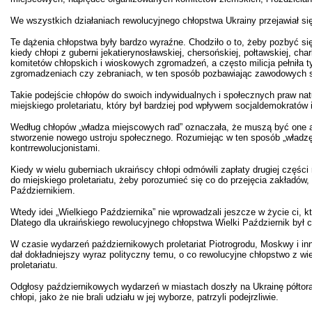
We wszystkich działaniach rewolucyjnego chłopstwa Ukrainy przejawiał si
Te dążenia chłopstwa były bardzo wyraźne. Chodziło o to, żeby pozbyć się
kiedy chłopi z guberni jekatierynosławskiej, chersońskiej, połtawskiej, c
komitetów chłopskich i wioskowych zgromadzeń, a często milicja pełniła t
zgromadzeniach czy zebraniach, w ten sposób pozbawiając zawodowych sęd
Takie podejście chłopów do swoich indywidualnych i społecznych praw nat
miejskiego proletariatu, który był bardziej pod wpływem socjaldemokratów 
Według chłopów „władza miejscowych rad” oznaczała, że muszą być one au
stworzenie nowego ustroju społecznego. Rozumiejąc w ten sposób „władzę m
kontrrewolucjonistami.
Kiedy w wielu guberniach ukraińscy chłopi odmówili zapłaty drugiej częśc
do miejskiego proletariatu, żeby porozumieć się co do przejęcia zakładów,
Październikiem.
Wtedy idei „Wielkiego Października” nie wprowadzali jeszcze w życie ci, kt
Dlatego dla ukraińskiego rewolucyjnego chłopstwa Wielki Październik był 
W czasie wydarzeń październikowych proletariat Piotrogrodu, Moskwy i inn
dał dokładniejszy wyraz polityczny temu, o co rewolucyjne chłopstwo z wie
proletariatu.
Odgłosy październikowych wydarzeń w miastach doszły na Ukrainę półtora
chłopi, jako że nie brali udziału w jej wyborze, patrzyli podejrzliwie.