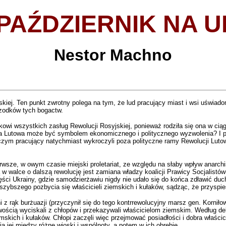
 PAŹDZIERNIK NA U
Nestor Machno
jskiej. Ten punkt zwrotny polega na tym, że lud pracujący miast i wsi uświad
rzodków tych bogactw.
i wszystkich zasług Rewolucji Rosyjskiej, ponieważ rodziła się ona w ciągu
a Lutowa może być symbolem ekonomicznego i politycznego wyzwolenia? I po
 czym pracujący natychmiast wykroczyli poza polityczne ramy Rewolucji Lutowe
rwsze, w owym czasie miejski proletariat, ze względu na słaby wpływ anarchis
ą w walce o dalszą rewolucję jest zamiana władzy koalicji Prawicy Socjalist
ści Ukrainy, gdzie samodzierżawiu nigdy nie udało się do końca zdławić duch
szybszego pozbycia się właścicieli ziemskich i kułaków, sądząc, że przyspie
i z rąk burżuazji (przyczynił się do tego kontrrewolucyjny marsz gen. Korniło
rliwością wyciskali z chłopów i przekazywali właścicielom ziemskim. Według 
kich i kułaków. Chłopi zaczęli więc przejmować posiadłości i dobra właścic
 jej między różne wioski i wspólnoty, a potem w ich obrębie.