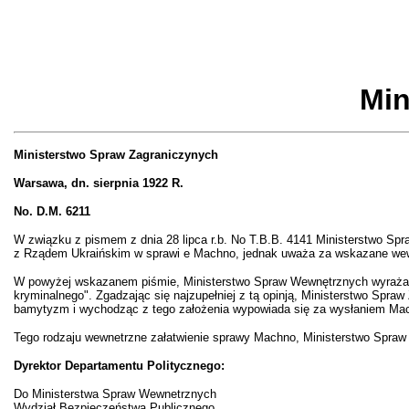
Min
Ministerstwo Spraw Zagraniczynych
Warsawa, dn. sierpnia 1922 R.
No. D.M. 6211
W związku z pismem z dnia 28 lipca r.b. No T.B.B. 4141 Ministerstwo Sp
z Rządem Ukraińskim w sprawi e Machno, jednak uważa za wskazane wewn
W powyżej wskazanem piśmie, Ministerstwo Spraw Wewnętrznych wyraża op
kryminalnego". Zgadzając się najzupełniej z tą opinją, Ministerstwo Spra
bamytyzm i wychodząc z tego założenia wypowiada się za wysłaniem Machn
Tego rodzaju wewnetrzne załatwienie sprawy Machno, Ministerstwo Spraw Z
Dyrektor Departamentu Politycznego:
Do Ministerstwa Spraw Wewnetrznych
Wydział Bezpieczeństwa Publicznego.