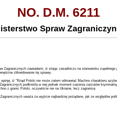
NO. D.M. 6211
isterstwo Spraw Zagraniczy
raw Zagranicznych zawiadami, iż stojąc zasadniczo na stanowisku zupełnego
ętrzne zlikwidowanie tej sprawy.
inję, iż "Rząd Polski nie może zatem odmawiać Machno charakteru azylanta 
w Zagranicznych podkreśla w niej jednak moment ciażenia zarzutów kryminaln
o z granic Polski, oczywiście nie na Ukraine, lecz zagranicę.
agranicznych uważa za wyjście najbardziej pożądane, jak ze względów polit