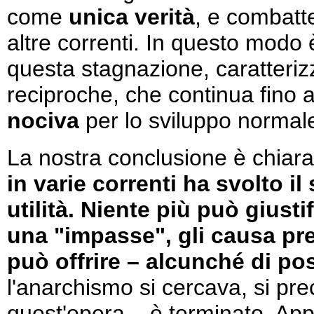
come
unica verità
, e combatte
altre correnti. In questo modo 
questa stagnazione, caratterizz
reciproche, che continua fino 
nociva
per lo sviluppo normal
La nostra conclusione è chiar
in varie correnti ha svolto i
utilità. Niente più può giust
una "impasse", gli causa pre
può offrire – alcunché di pos
l'anarchismo si cercava, si pre
quest'opera – è terminato. App