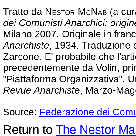
Tratto da
N
estor
M
c
N
ab
(a cur
dei Comunisti Anarchici: origine
Milano 2007.
Originale in fra
Anarchiste
, 1934. Traduzione 
Zarcone. E' probabile che l'arti
precedentemente da Volin, pri
"Piattaforma Organizzativa". U
Revue Anarchiste
, Marzo-Mag
Source:
Federazione dei Comun
Return to
The Nestor Ma