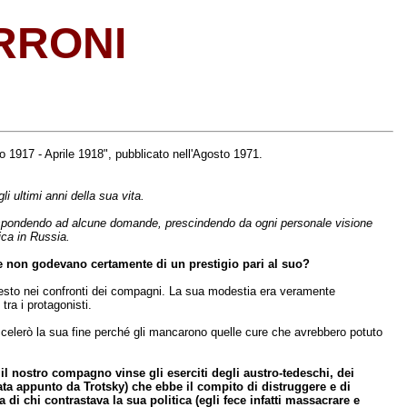
RRONI
o 1917 - Aprile 1918", pubblicato nell'Agosto 1971.
i ultimi anni della sua vita.
, rispondendo ad alcune domande, prescindendo da ogni personale visione
ica in Russia.
e non godevano certamente di un prestigio pari al suo?
esto nei confronti dei compagni. La sua modestia era veramente
ra i protagonisti.
 accelerò la sua fine perché gli mancarono quelle cure che avrebbero potuto
 nostro compagno vinse gli eserciti degli austro-tedeschi, dei
ata appunto da Trotsky) che ebbe il compito di distruggere e di
i chi contrastava la sua politica (egli fece infatti massacrare e