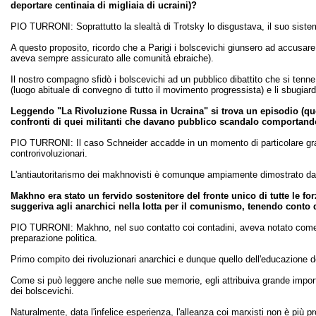
deportare centinaia di migliaia di ucraini)?
PIO TURRONI: Soprattutto la slealtà di Trotsky lo disgustava, il suo sistema
A questo proposito, ricordo che a Parigi i bolscevichi giunsero ad accusare 
aveva sempre assicurato alle comunità ebraiche).
Il nostro compagno sfidò i bolscevichi ad un pubblico dibattito che si tenn
(luogo abituale di convegno di tutto il movimento progressista) e li sbugia
Leggendo "La Rivoluzione Russa in Ucraina" si trova un episodio (qu
confronti di quei militanti che davano pubblico scandalo comportando
PIO TURRONI: Il caso Schneider accadde in un momento di particolare gravit
controrivoluzionari.
L'antiautoritarismo dei makhnovisti è comunque ampiamente dimostrato dalle
Makhno era stato un fervido sostenitore del fronte unico di tutte le f
suggeriva agli anarchici nella lotta per il comunismo, tenendo conto d
PIO TURRONI: Makhno, nel suo contatto coi contadini, aveva notato come fos
preparazione politica.
Primo compito dei rivoluzionari anarchici e dunque quello dell'educazione 
Come si può leggere anche nelle sue memorie, egli attribuiva grande importan
dei bolscevichi.
Naturalmente, data l'infelice esperienza, l'alleanza coi marxisti non è più pro