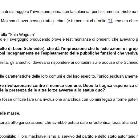
 di distruggere l'avversario prima con la calunnia, poi fisicamente. Sistema ch
Makhno di aver perseguitati gli ebrei (e tu ben sai che Volin (
1
), che era ebre
e alla "Sala Wagram"
rdò e li svergognò producendo prove e testimonianze di presenti che avevano pa
ello di Leon Schneider). che dà l'impressione che le federazioni e i g
si indegnamente nell'espletamento delle pubbliche funzioni che venivan
à: gli anarchici dovevano rispondere ai contadini sulle accuse che Schneider,
 caratteristiche delle loro comuni e del loro esercito, l'unico esclusivament
orze rivoluzionarie contro il nemico comune. Dopo la tragica esperienza d
ella presenza delle altre forze avverse allo status quo?
se difficile fare una rivoluzione anarchica con uomini legati a forme paterna
delle masse.
za all'organizzazione, che avrebbe potuto dare un'autentica forza all'anarchis
ponibile: il loro machiavellismo al servivo del partito e dello stato autoritario