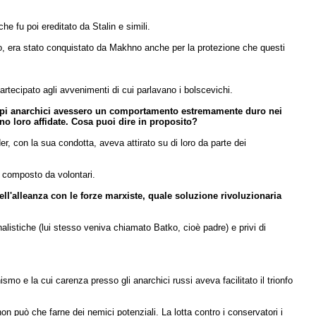
e fu poi ereditato da Stalin e simili.
o, era stato conquistato da Makhno anche per la protezione che questi
rtecipato agli avvenimenti di cui parlavano i bolscevichi.
ruppi anarchici avessero un comportamento estremamente duro nei
o loro affidate. Cosa puoi dire in proposito?
 con la sua condotta, aveva attirato su di loro da parte dei
e composto da volontari.
ell'alleanza con le forze marxiste, quale soluzione rivoluzionaria
listiche (lui stesso veniva chiamato Batko, cioè padre) e privi di
mo e la cui carenza presso gli anarchici russi aveva facilitato il trionfo
 non può che farne dei nemici potenziali. La lotta contro i conservatori i