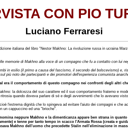
RVISTA CON PIO TU
Luciano Ferraresi
dizione italiana del libro "Nestor Makhno: La rivoluzione russa in ucraina Marz
delle memorie di Makhno alla voce di un compagno che fu a contatto con lui negl
trambi in esilio (il primo a causa del fascismo, il secondo del bolscevismo) e
 sul più noto dei partecipanti e dei promotori dell'esperienza comunista anarch
l era il comportamento di questo compagno nei confronti degli altri ch
khno: la dolcezza del suo carattere ed il suo comportamento fraterno e mod
trosia quando doveva parlare di sé e degli avvenimenti che lo avevano visto t
e cioè l'estrema dignità che lo spingeva ad evitare l'aiuto dei compagni e che
con un cappuccino ed una "brioche".
n nomina neppure Makhno e la dimenticanza appare ben strana in quanto il
vamente) e tenne per tanto tempo in scacco l'Armata Rossa (creata e guid
sava Makhno dell'uomo che precedette Stalin nell'eliminazione in massa d