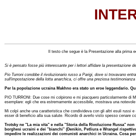
INTE
Il testo che segue è la Presentazione alla prima e
Si è pensato fosse più interessante per i lettori affidare la presentazione 
Pio Turroni conobbe il rivoluzionario russo a Parigi, dove si trovavano en
sull'impostazione della lotta anarchica, ci offre una preziosa testimonianza
Per la popolazione ucraina Makhno era stato un eroe leggendario. Qua
PIO TURRONI: Due cose mi colpirono e mi piacquero particolarmente di Ma
esemplare: egli che era estremamente accessibile, mostrava una notevole ri
Mi colpì anche una caratteristica che condivideva con gli altri esuli russi 
esser di beneficio alla sua salute. Ricordo di averlo visto spesso cenare 
Trotsky ne "La mia vita" e nella "Storia della Rivoluzione Russa" no
borghesi ucraini e dei "bianchi" (Denikin, Petliura e Wrangel rispetti
impedire le realizzazioni dei comunisti anarchici in Ucraina. Cosa pen