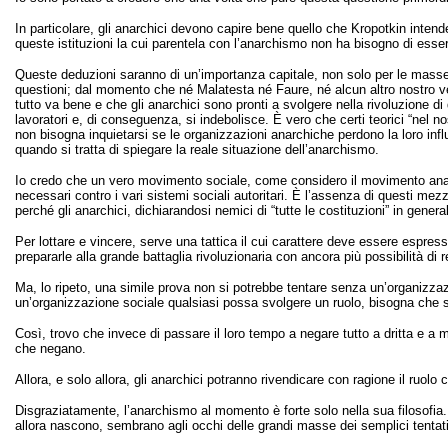
In particolare, gli anarchici devono capire bene quello che Kropotkin intend
queste istituzioni la cui parentela con l’anarchismo non ha bisogno di esse
Queste deduzioni saranno di un’importanza capitale, non solo per le masse r
questioni; dal momento che né Malatesta né Faure, né alcun altro nostro 
tutto va bene e che gli anarchici sono pronti a svolgere nella rivoluzione di 
lavoratori e, di conseguenza, si indebolisce. È vero che certi teorici “nel 
non bisogna inquietarsi se le organizzazioni anarchiche perdono la loro inf
quando si tratta di spiegare la reale situazione dell’anarchismo.
Io credo che un vero movimento sociale, come considero il movimento anarchi
necessari contro i vari sistemi sociali autoritari. È l’assenza di questi mezz
perché gli anarchici, dichiarandosi nemici di “tutte le costituzioni” in gene
Per lottare e vincere, serve una tattica il cui carattere deve essere espr
prepararle alla grande battaglia rivoluzionaria con ancora più possibilità di
Ma, lo ripeto, una simile prova non si potrebbe tentare senza un’organizza
un’organizzazione sociale qualsiasi possa svolgere un ruolo, bisogna che s
Così, trovo che invece di passare il loro tempo a negare tutto a dritta e a 
che negano.
Allora, e solo allora, gli anarchici potranno rivendicare con ragione il ruolo c
Disgraziatamente, l’anarchismo al momento è forte solo nella sua filosofia
allora nascono, sembrano agli occhi delle grandi masse dei semplici tentati