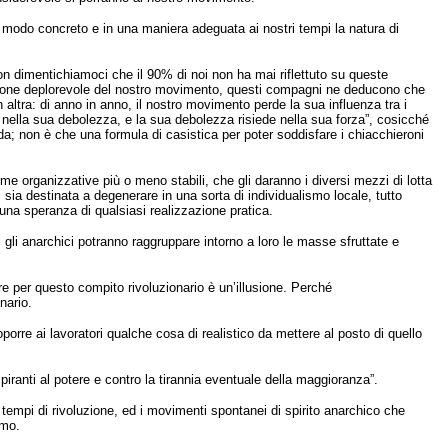
in modo concreto e in una maniera adeguata ai nostri tempi la natura di
on dimentichiamoci che il 90% di noi non ha mai riflettuto su queste
zione deplorevole del nostro movimento, questi compagni ne deducono che
n altra: di anno in anno, il nostro movimento perde la sua influenza tra i
e nella sua debolezza, e la sua debolezza risiede nella sua forza”, cosicché
a; non è che una formula di casistica per poter soddisfare i chiacchieroni
e organizzative più o meno stabili, che gli daranno i diversi mezzi di lotta
, sia destinata a degenerare in una sorta di individualismo locale, tutto
cuna speranza di qualsiasi realizzazione pratica.
li anarchici potranno raggruppare intorno a loro le masse sfruttate e
e per questo compito rivoluzionario è un’illusione. Perché
nario.
porre ai lavoratori qualche cosa di realistico da mettere al posto di quello
 aspiranti al potere e contro la tirannia eventuale della maggioranza”.
empi di rivoluzione, ed i movimenti spontanei di spirito anarchico che
smo.