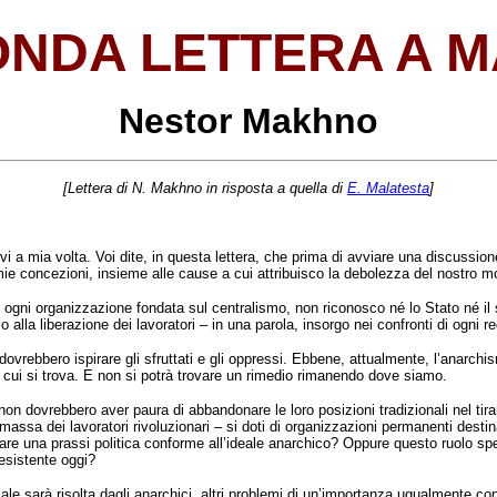
NDA LETTERA A 
Nestor Makhno
[Lettera di N. Makhno in risposta a quella di
E. Malatesta
]
vi a mia volta. Voi dite, in questa lettera, che prima di avviare una discussio
ie concezioni, insieme alle cause a cui attribuisco la debolezza del nostro 
di ogni organizzazione fondata sul centralismo, non riconosco né lo Stato né 
la liberazione dei lavoratori – in una parola, insorgo nei confronti di ogni re
 dovrebbero ispirare gli sfruttati e gli oppressi. Ebbene, attualmente, l’anarch
cui si trova. E non si potrà trovare un rimedio rimanendo dove siamo.
 dovrebbero aver paura di abbandonare le loro posizioni tradizionali nel tirare
ssa dei lavoratori rivoluzionari – si doti di organizzazioni permanenti destina
re una prassi politica conforme all’ideale anarchico? Oppure questo ruolo spett
 esistente oggi?
le sarà risolta dagli anarchici, altri problemi di un’importanza ugualmente c