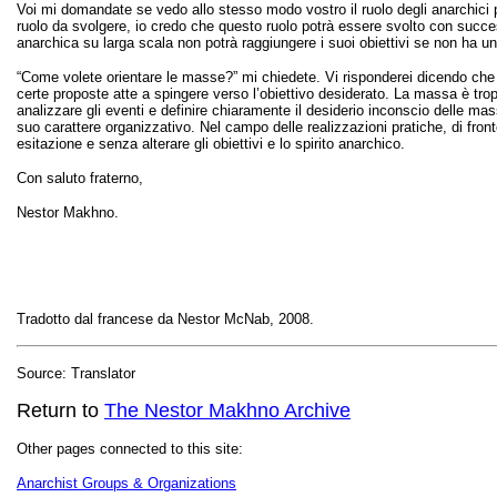
Voi mi domandate se vedo allo stesso modo vostro il ruolo degli anarchici 
ruolo da svolgere, io credo che questo ruolo potrà essere svolto con succes
anarchica su larga scala non potrà raggiungere i suoi obiettivi se non ha una 
“Come volete orientare le masse?” mi chiedete. Vi risponderei dicendo che 
certe proposte atte a spingere verso l’obiettivo desiderato. La massa è trop
analizzare gli eventi e definire chiaramente il desiderio inconscio delle mas
suo carattere organizzativo. Nel campo delle realizzazioni pratiche, di fron
esitazione e senza alterare gli obiettivi e lo spirito anarchico.
Con saluto fraterno,
Nestor Makhno.
Tradotto dal francese da Nestor McNab, 2008.
Source: Translator
Return to
The Nestor Makhno Archive
Other pages connected to this site:
Anarchist Groups & Organizations