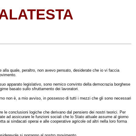
MALATESTA
ne alla quale, peraltro, non avevo pensato, desiderate che io vi faccia
movimento.
il suo apparato legislativo, sono nemico convinto della democrazia borghese
gime basato sullo sfruttamento dei lavoratori.
ismo non è, a mio avviso, in possesso di tutti i mezzi che gli sono necessari
 le conclusioni logiche che derivano dal pensiero dei nostri teorici. Per
te ad assicurare le funzioni sociali che lo Stato attuale assume al giorno
a ai sindacati operai e alle cooperative agricole od altri nella loro forma
onsiderevole si porranno al nostro movimento.