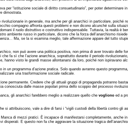
eva per “istituzione sociale di diritto consuetudinario”, per poter determinare 
re dimostrata.
ivoluzionarie in generale, ma anche per gli anarchici in particolare, poiché n
vecchio compagno affronta questi problemi e non dicono alcunché sulla situa
domani il ruolo distruttivo e costruttivo indispensabile. Tuttavia, la realtà è be
nostro ambiente russo in particolare, dicono che la forza dell’anarchismo risied
luenza… Ma, se la si esamina meglio, tale affermazione appare del tutto stupid
co, non può avere una politica positiva, non prima di aver trovato delle form
i che fa sì che l’azione anarchica, soprattutto durante il periodo rivoluzionario
rale, hanno visto le grandi masse allontanarsi da loro, poiché non ispiravano al
esso in un programma d’azione pratica. Solo quando avranno questo programma, g
 realizzare una trasformazione sociale radicale.
zione permanente. Credere che gli attuali gruppi di propaganda potranno bastar
ia conosciuta dalle masse popolari prima dello scoppio del processo rivoluzio
manca, gli anarchici farebbero meglio a realizzare quello che
vogliono
ed a pro
he si attribuiscono, vale a dire di farsi i “vigili custodi della libertà contro gli
. Manca di mezzi pratici. È incapace di manifestarsi completamente, anche in t
vi disperati. E questo non fa che aggravare la situazione tragica dell’anarchi