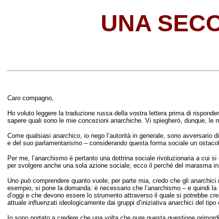
UNA SECO
Caro compagno,
Ho voluto leggere la traduzione russa della vostra lettera prima di risponder
sapere quali sono le mie concezioni anarchiche. Vi spiegherò, dunque, le m
Come qualsiasi anarchico, io nego l’autorità in generale, sono avversario 
e del suo parlamentarismo – considerando questa forma sociale un ostacolo al
Per me, l’anarchismo è pertanto una dottrina sociale rivoluzionaria a cui si
per svolgere anche una sola azione sociale; ecco il perché del marasma in 
Uno può comprendere quanto vuole; per parte mia, credo che gli anarchici non
esempio, si pone la domanda: è necessario che l’anarchismo – e quindi la ma
d’oggi e che devono essere lo strumento attraverso il quale si potrebbe crea
attuale influenzati ideologicamente dai gruppi d’iniziativa anarchici del tipo
Io sono portato a credere che una volta che pure questa questione primordia