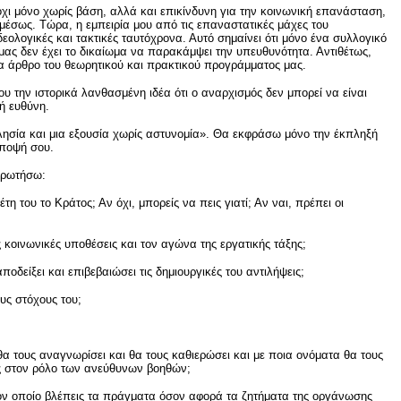
όχι μόνο χωρίς βάση, αλλά και επικίνδυνη για την κοινωνική επανάσταση,
μέσως. Τώρα, η εμπειρία μου από τις επαναστατικές μάχες του
εολογικές και τακτικές ταυτόχρονα. Αυτό σημαίνει ότι μόνο ένα συλλογικό
μας δεν έχει το δικαίωμα να παρακάμψει την υπευθυνότητα. Αντιθέτως,
ένα άρθρο του θεωρητικού και πρακτικού προγράμματος μας.
 την ιστορικά λανθασμένη ιδέα ότι ο αναρχισμός δεν μπορεί να είναι
ή ευθύνη.
κλησία και μια εξουσία χωρίς αστυνομία». Θα εκφράσω μόνο την έκπληξή
άποψή σου.
ε ρωτήσω:
του το Κράτος; Αν όχι, μπορείς να πεις γιατί; Αν ναι, πρέπει οι
κοινωνικές υποθέσεις και τον αγώνα της εργατικής τάξης;
οδείξει και επιβεβαιώσει τις δημιουργικές του αντιλήψεις;
υς στόχους του;
θα τους αναγνωρίσει και θα τους καθιερώσει και με ποια ονόματα θα τους
υς στον ρόλο των ανεύθυνων βοηθών;
τον οποίο βλέπεις τα πράγματα όσον αφορά τα ζητήματα της οργάνωσης