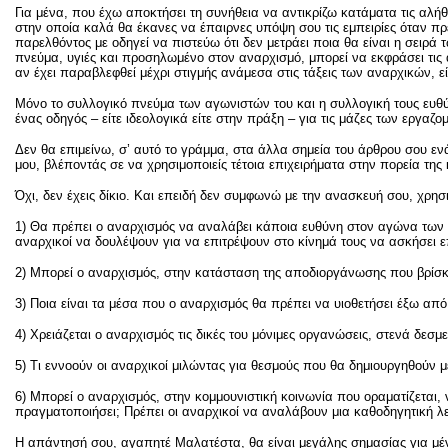
Για μένα, που έχω αποκτήσει τη συνήθεια να αντικρίζω κατάματα τις αλήθ
στην οποία καλά θα έκανες να έπαιρνες υπόψη σου τις εμπειρίες όταν πρ
παρελθόντος με οδηγεί να πιστεύω ότι δεν μετράει ποια θα είναι η σειρά
πνεύμα, υγιές και προσηλωμένο στον αναρχισμό, μπορεί να εκφράσει τις 
αν έχει παραβλεφθεί μέχρι στιγμής ανάμεσα στις τάξεις των αναρχικών, 
Μόνο το συλλογικό πνεύμα των αγωνιστών του και η συλλογική τους ευθύν
ένας οδηγός – είτε ιδεολογικά είτε στην πράξη – για τις μάζες των εργα
Δεν θα επιμείνω, σ’ αυτό το γράμμα, στα άλλα σημεία του άρθρου σου εν
μου, βλέποντάς σε να χρησιμοποιείς τέτοια επιχειρήματα στην πορεία τη
Όχι, δεν έχεις δίκιο. Και επειδή δεν συμφωνώ με την ανασκευή σου, χρη
1) Θα πρέπει ο αναρχισμός να αναλάβει κάποια ευθύνη στον αγώνα των εργ
αναρχικοί να δουλέψουν για να επιτρέψουν στο κίνημά τους να ασκήσει ε
2) Μπορεί ο αναρχισμός, στην κατάσταση της αποδιοργάνωσης που βρίσκετ
3) Ποια είναι τα μέσα που ο αναρχισμός θα πρέπει να υιοθετήσει έξω από 
4) Χρειάζεται ο αναρχισμός τις δικές του μόνιμες οργανώσεις, στενά δεσ
5) Τι εννοούν οι αναρχικοί μιλώντας για θεσμούς που θα δημιουργηθούν 
6) Μπορεί ο αναρχισμός, στην κομμουνιστική κοινωνία που οραματίζεται, 
πραγματοποιήσει; Πρέπει οι αναρχικοί να αναλάβουν μια καθοδηγητική λ
Η απάντησή σου, αγαπητέ Μαλατέστα, θα είναι μεγάλης σημασίας για μέ