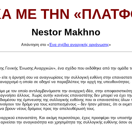
ΚΆ ΜΕ ΤΗΝ «ΠΛΑΤ
Nestor Makhno
Απάντηση στο «
Ένα σχέδιο αναρχικής οργάνωσης
»
της Γενικής Ένωσης Αναρχικών», ένα σχέδιο που εκδόθηκε από την ομάδα 
» είτε η άρνησή σου να αναγνωρίσεις την συλλογική ευθύνη στην επαναστατ
 αναρχισμό η οποία σε οδηγεί να παραβλέπεις την αρχή της υπευθυνότητας.
όμο με τον οποίο αντιλαμβανόμαστε την αναρχική ιδέα, στην αποφασιστικότητά
 αγνοήσει άλλους. Χωρίς αυτήν κανένας επαναστάτης δεν μπορεί να έχει τη
αι διαμέσου της έμπνευσης της συλλογικής ευθύνης που οι επαναστάτες όλων
 ανοίγουν τον δρόμο για τους καταπιεσμένους – δεν ήσαν μάταιες, ότι οι εκμ
ε να βρουν νέους δρόμους προς την απελευθέρωσή τους.
ναρχικού επαναστάτη. Και ακόμη περισσότερο, έχεις προσφέρει την υποστήρι
αρνείσαι την αναγκαιότητα και χρησιμότητα της συλλογικής ευθύνης όσον αφ