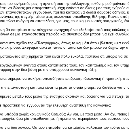
ειες του κινήματός μας, η άρνησή σου της συλλογικής ευθύνης μού φαίνεται 
έπει να δώσεις μια αποφασιστική μάχη ενάντια σε όλους μας τους εχθρούς α
 των επαναστατικών γεγονότων, πρέπει κάποιος να δώσει σοβαρές οδηγίες, ιδ
ανάγκες της στιγμής, μέσω μιας συλλογικά υπεύθυνης θέλησης. Κανείς από 
είναι τώρα ανάγκη να αποτελέσει, για μας, τους κομμουνιστές αναρχικούς, 
η θα επιτρέψει στον σύγχρονο αναρχισμό να εξαλείψει από τους κύκλους του
ζομένων σε μια επαναστατική περίοδο και συνεπώς δεν μπορεί να έχει συνολικ
άντια στο σχέδιο της «Πλατφόρμας», όπως το κομμάτι όπου βλέπεις «μια εκ
ς κριτικής σου. Σκέφτηκα αρκετά πάνω σ’ αυτά και δεν μπορώ να δεχτώ την 
σιμοποιώντας επιχειρήματα που είναι πολύ εύκολα, πιστεύω ότι μπορώ να σ
αζόμενων ενάντια στους καταπιεστές τους, τον καπιταλισμό και τον υπηρέτη 
πιρροή στην ίδια βάση με την υπάρχουσα κοινωνική τάξη;
αι σήμερα, να ασκήσει οποιαδήποτε επίδραση, ιδεολογική ή πρακτική, στις 
την επανάσταση και ποια είναι τα μέσα τα οποία μπορεί να διαθέσει για ν’ απ
μευμένες μεταξύ τους μέσω της ενότητας σκοπών και δράσης για να πετύχει το
με προοπτική να εγγυούνται την ελεύθερη ανάπτυξη της κοινωνίας;
να υπάρξει χωρίς κοινωνικούς θεσμούς; Αν ναι, με ποια μέσα; Αν όχι, ποιος 
ειτουργία, άρα μία υπευθυνότητα, ή πρέπει να περιορίσουν τους εαυτούς το
να για δύο λόγους: Θα μου επιτρέψει να καταλάβω καλύτερα τον τρόπο με 