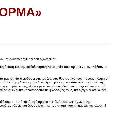
ΦΌΡΜΑ»
των Ρώσων αναρχικών του εξωτερικού.
ική δράση και την καθοδηγητική λειτουργία που πρέπει να αναλάβουν οι
 μας ότι θα διεισδύσει στις μάζες, στο θυσιαστικό τους πνεύμα. Χάρη σ’
ν απαραίτητη δύναμη ή θέληση ή νοημοσύνη να υποφέρει το θέαμα της
 των εποχών και σχολών έχουν ενώσει τις δυνάμεις τους• πάνω σ’ αυτή
εταλλευόμενοι θα κατανοήσουν τις φιλοδοξίες τους, θα εξάγουν απ’ αυτές
ξή σου σ’ αυτό κατά τη διάρκεια της ζωής σου ως αγωνιστής.
ορά τις τάσεις και δραστηριότητες του αναρχικού κινήματος ως όλου. Η