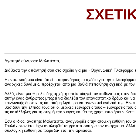
ΣΧΕΤΙ
Αγαπητέ σύντροφε Μαλατέστα,
Διάβασα την απάντησή σου στο σχέδιο για μια «Οργανωτική Πλατφόρμα 
Η εντύπωσή μου είναι ότι είτε παρανόησες το σχέδιο για την «Πλατφόρμα
αναρχικές δυνάμεις, προέρχεται από μια βαθιά πεποίθηση σχετικά με τον
Αλλά, είναι μια θεμελιώδης αρχή, η οποία οδηγεί τον καθένα μας στον δρ
αυτήν ένας άνθρωπος μπορεί να διαλέξει τον επαναστατικό δρόμο και να
κοινωνικής δυστυχίας και ακόμη λιγότερο να αγωνιστεί ενάντιά της. Είν
βασίζουν την ελπίδα τους ότι οι μερικές εξεγέρσεις τους – εξεγέρσεις που
τις κατάλληλες για τη στιγμή εφαρμογές και θα τις χρησιμοποιήσουν ώστ
Εσύ ο ίδιος, αγαπητέ Μαλατέστα, αναγνωρίζεις την ατομική ευθύνη του α
Τουλάχιστον έτσι έχω αντιληφθεί τα γραπτά σου για τον αναρχισμό. Αλλά 
συλλογική ευθύνη σε τρομάζει• έτσι την αρνείσαι.