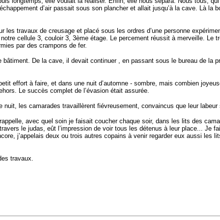
is longtemps, elle voulait la réaliser. Enfin, elle nous sépara. Nous tous, qui
’échappement d’air passait sous son plancher et allait jusqu’à la cave. Là la b
our les travaux de creusage et placé sous les ordres d’une personne expérimen
e cellule 3, couloir 3, 3ème étage. Le percement réussit à merveille. Le trou 
rmies par des crampons de fer.
bâtiment. De la cave, il devait continuer , en passant sous le bureau de la pris
 petit effort à faire, et dans une nuit d’automne - sombre, mais combien joyeu
 dehors. Le succès complet de l’évasion était assurée.
le nuit, les camarades travaillèrent fiévreusement, convaincus que leur labeur 
me rappelle, avec quel soin je faisait coucher chaque soir, dans les lits des
avers le judas, eût l’impression de voir tous les détenus à leur place... Je fais
 encore, j’appelais deux ou trois autres copains à venir regarder eux aussi les l
des travaux.