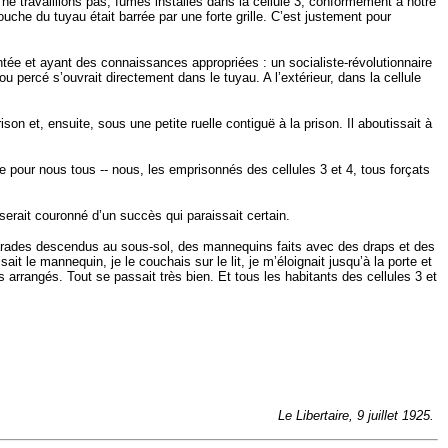
 ne travaillions pas, fûmes installés dans la cellule 3, conformément à notre
ouche du tuyau était barrée par une forte grille. C’est justement pour
tée et ayant des connaissances appropriées : un socialiste-révolutionnaire
percé s’ouvrait directement dans le tuyau. A l’extérieur, dans la cellule
on et, ensuite, sous une petite ruelle contiguë à la prison. Il aboutissait à
se pour nous tous -- nous, les emprisonnés des cellules 3 et 4, tous forçats
serait couronné d’un succès qui paraissait certain.
 camarades descendus au sous-sol, des mannequins faits avec des draps et des
ait le mannequin, je le couchais sur le lit, je m’éloignait jusqu’à la porte et
its arrangés. Tout se passait très bien. Et tous les habitants des cellules 3 et
Le Libertaire, 9 juillet 1925.