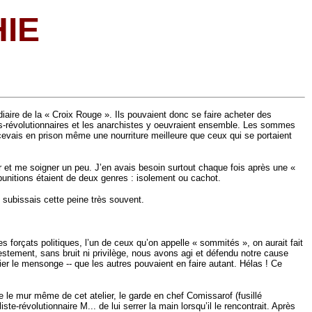
IE
diaire de la « Croix Rouge ». Ils pouvaient donc se faire acheter des
tes-révolutionnaires et les anarchistes y oeuvraient ensemble. Les sommes
evais en prison même une nourriture meilleure que ceux qui se portaient
r et me soigner un peu. J’en avais besoin surtout chaque fois après une «
unitions étaient de deux genres : isolement ou cachot.
e subissais cette peine très souvent.
 forçats politiques, l’un de ceux qu’on appelle « sommités », on aurait fait
estement, sans bruit ni privilège, nous avons agi et défendu notre cause
er le mensonge -- que les autres pouvaient en faire autant. Hélas ! Ce
re le mur même de cet atelier, le garde en chef Comissarof (fusillé
e-révolutionnaire M... de lui serrer la main lorsqu’il le rencontrait. Après