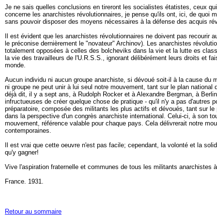
Je ne sais quelles conclusions en tireront les socialistes étatistes, ceux qu
concerne les anarchistes révolutionnaires, je pense qu'ils ont, ici, de quoi
sans pouvoir disposer des moyens nécessaires à la défense des acquis révo
Il est évident que les anarchistes révolutionnaires ne doivent pas recourir 
le préconise dernièrement le "novateur" Archinov). Les anarchistes révolution
totalement opposées à celles des bolcheviks dans la vie et la lutte es class
la vie des travailleurs de l'U.R.S.S., ignorant délibérément leurs droits et f
monde.
Aucun individu ni aucun groupe anarchiste, si dévoué soit-il à la cause du 
ni groupe ne peut unir à lui seul notre mouvement, tant sur le plan national q
déjà dit, il y a sept ans, à Rudolph Rocker et à Alexandre Bergman, à Berli
infructueuses de créer quelque chose de pratique - qu'il n'y a pas d'autres
préparatoire, composée des militants les plus actifs et dévoués, tant sur l
dans la perspective d'un congrès anarchiste international. Celui-ci, à son t
mouvement, référence valable pour chaque pays. Cela délivrerait notre mouv
contemporaines.
Il est vrai que cette oeuvre n'est pas facile; cependant, la volonté et la 
qu'y gagner!
Vive l'aspiration fraternelle et communes de tous les militants anarchistes à
France. 1931.
Retour au sommaire