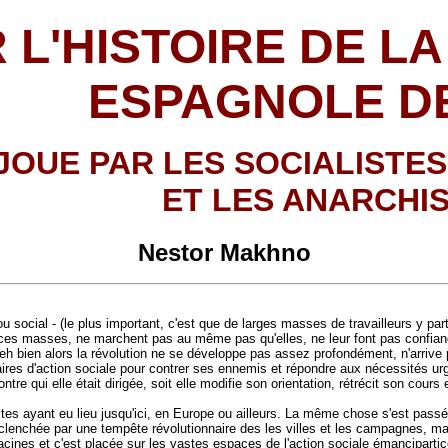
 L'HISTOIRE DE L
ESPAGNOLE DE
 JOUE PAR LES SOCIALISTE
ET LES ANARCHI
Nestor Makhno
social - (le plus important, c'est que de larges masses de travailleurs y part
e ces masses, ne marchent pas au même pas qu'elles, ne leur font pas confianc
e, eh bien alors la révolution ne se développe pas assez profondément, n'arri
ires d'action sociale pour contrer ses ennemis et répondre aux nécessités ur
ntre qui elle était dirigée, soit elle modifie son orientation, rétrécit son cou
tes ayant eu lieu jusqu'ici, en Europe ou ailleurs. La même chose s'est passé
clenchée par une tempête révolutionnaire des les villes et les campagnes, mai
cines et c'est placée sur les vastes espaces de l'action sociale émancipartic