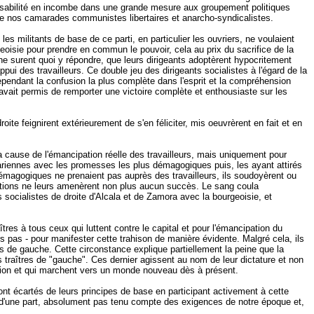
sponsabilité en incombe dans une grande mesure aux groupement politiques
re de nos camarades communistes libertaires et anarcho-syndicalistes.
les militants de base de ce parti, en particulier les ouvriers, ne voulaient
eoisie pour prendre en commun le pouvoir, cela au prix du sacrifice de la
ls ne surent quoi y répondre, que leurs dirigeants adoptèrent hypocritement
pui des travailleurs. Ce double jeu des dirigeants socialistes à l'égard de la
ependant la confusion la plus complète dans l'esprit et la compréhension
r avait permis de remporter une victoire complète et enthousiaste sur les
ite feignirent extérieurement de s'en féliciter, mis oeuvrèrent en fait et en
la cause de l'émancipation réelle des travailleurs, mais uniquement pour
olétariennes avec les promesses les plus démagogiques puis, les ayant attirés
s démagogiques ne prenaient pas auprès des travailleurs, ils soudoyèrent ou
tations ne leurs amenèrent non plus aucun succès. Le sang coula
s socialistes de droite d'Alcala et de Zamora avec la bourgeoisie, et
es à tous ceux qui luttent contre le capital et pour l'émancipation du
rs pas - pour manifester cette trahison de manière évidente. Malgré cela, ils
s de gauche. Cette circonstance explique partiellement la peine que la
 traîtres de "gauche". Ces dernier agissent au nom de leur dictature et non
oitation et qui marchent vers un monde nouveau dès à présent.
nt écartés de leurs principes de base en participant activement à cette
'ont, d'une part, absolument pas tenu compte des exigences de notre époque et,