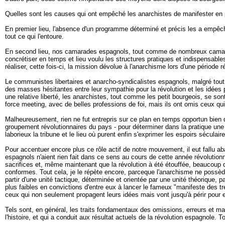
Quelles sont les causes qui ont empêché les anarchistes de manifester en pr
En premier lieu, l'absence d'un programme déterminé et précis les a empêché
tout ce qui l'entoure.
En second lieu, nos camarades espagnols, tout comme de nombreux camarade
concrétiser en temps et lieu voulu les structures pratiques et indispensable
réaliser, cette fois-ci, la mission dévolue à l'anarchisme lors d'une période r
Le communistes libertaires et anarcho-syndicalistes espagnols, malgré tout 
des masses hésitantes entre leur sympathie pour la révolution et les idées p
une relative liberté, les anarchistes, tout comme les petit bourgeois, se son
force meeting, avec de belles professions de foi, mais ils ont omis ceux qui
Malheureusement, rien ne fut entrepris sur ce plan en temps opportun bien 
groupement révolutionnaires du pays - pour déterminer dans la pratique une s
laborieux la tribune et le lieu où purent enfin s'exprimer les espoirs séculair
Pour accentuer encore plus ce rôle actif de notre mouvement, il eut fallu a
espagnols n'aient rien fait dans ce sens au cours de cette année révolutionna
sacrifices et, même maintenant que la révolution à été étouffée, beaucoup d
conformes. Tout cela, je le répète encore, parceque l'anarchisme ne possède
partir d'une unité tactique, déterminée et orientée par une unité théorique
plus faibles en convictions d'entre eux à lancer le fameux "manifeste des tre
ceux qui non seulement propagent leurs idées mais vont jusqu'à périr pour 
Tels sont, en général, les traits fondamentaux des omissions, erreurs et 
l'histoire, et qui a conduit aux résultat actuels de la révolution espagnole.