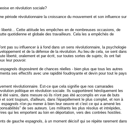
geoise en révolution sociale?
'une période révolutionnaire la croissance du mouvement et son influence sur
liberté... Cette attitude les empêches en de nombreuses occasions, de
lutte quotidienne et globale des travailleurs. Cela les a empêchés de
'ont pas su influencer à à fond dans un sens révolutionnaire, la psychologie
éveloppement et de la défense de la révolution. Au lieu de cela, se sent dans
liberté, oralement et par écrit, sur toutes sortes de sujets; ils ont fait
eux leur pouvoir.
 espagnols disposèrent de chances réelles - bien plus que tous les autres
gmenta ses effectifs avec une rapidité foudroyante et devin pour tout le pays
ouvement révolutionnaire. Est-ce que cela signifie que nos camarades
volution politique en révolution sociale. Ils supportèrent héroîquement les
ont été vains, dans mesure où ils n'ont pas été accomplis en vue de buts
 sont toujours, d'ailleurs, dans l'éparpillement le plus complet, et non à
s espagnols n'on pu mener à bien leur oeuvre et c'est ce qui a amené les
onsabilités" de ses auteurs. Les militants les plus résolus et intrépides,
res qui les emportent au loin en déportation, vers des contrées hostiles.
ments de gauche espagnols, à un moment décisif qui se répète rarement dans