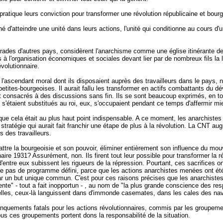
atique leurs conviction pour transformer une révolution républicaine et bour
 d'atteindre une unité dans leurs actions, l'unité qui conditionne au cours d
s d'autres pays, considèrent l'anarchisme comme une église itinérante de 
s à l'organisation économiques et sociales devant lier par de nombreux fils la 
évolutionnaire.
l'ascendant moral dont ils disposaient auprès des travailleurs dans le pays, n
etites-bourgeoises. Il aurait fallu les transformer en actifs combattants du d
t consacrés à des discussions sans fin. Ils se sont beaucoup exprimés, en toute 
 s'étaient substitués au roi, eux, s'occupaient pendant ce temps d'affermir mi
que cela était au plus haut point indispensable. A ce moment, les anarchistes
tratégie qui aurait fait franchir une étape de plus à la révolution. La CNT au
es des travailleurs.
battre la bourgeoisie et son pouvoir, éliminer entièrement son influence du m
ire 1931? Assurément, non. Ils firent tout leur possible pour transformer la ré
'entre eux subissent les rigueurs de la répression. Pourtant, ces sacrifices 
 pas de programme défini, parce que les actions anarchistes menées ont été et
, par un but unique commun. C'est pour ces raisons précises que les anarchiste
nte" - tout a fait inopportun - , au nom de "la plus grande conscience des resp
elles, ceux-là languissent dans d'immonde casemates, dans les cales des navi
manquements fatals pour les actions révolutionnaires, commis par les groupe
 Tous ces groupements portent dons la responsabilité de la situation.