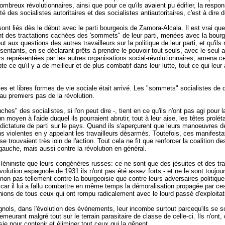
 nombreux révolutionnaires, ainsi que pour ce qu'ils avaient pu édifier, la re
 des socialistes autoritaires et des socialistes antiautoritaires, c'est à di
sont liés dès le début avec le parti bourgeois de Zamora-Alcala. Il est vrai que 
ant des tractations cachées des 'sommets" de leur parti, menées avec la bourg
ut aux questions des autres travailleurs sur la politique de leur parti, et qu'i
entants, en se déclarant prêts à prendre le pouvoir tout seuls, avec le seul ap
rs représentées par les autres organisations social-révolutionnaires, amena c
te ce qu'il y a de meilleur et de plus combatif dans leur lutte, tout ce qui leu
s et libres formes de vie sociale était arrivé. Les "sommets" socialistes de dro
 au premiers pas de la révolution.
s" des socialistes, si l'on peut dire -, tient en ce qu'ils n'ont pas agi pour 
un moyen à l'aide duquel ils pourraient abrutir, tout à leur aise, les têtes pr
ale dictature de parti sur le pays. Quand ils s'aperçurent que leurs manoeuvre
ns violentes en y appelant les travailleurs désarmés. Toutefois, ces manifes
ouvaient très loin de l'action. Tout cela ne fit que renforcer la coalition de
gauche, mais aussi contre la révolution en général.
iniste que leurs congénères russes: ce ne sont que des jésuites et des traîtr
volution espagnole de 1931 ils n'ont pas été assez forts - et ne le sont toujou
non pas tellement contre la bourgeoisie que contre leurs adversaires politique
 car il lui a fallu combattre en même temps la démoralisation propagée par ces
des opinions de tous ceux qui ont rompu radicalement avec le lourd passé d'expl
nols, dans l'évolution des événements, leur incombe surtout parcequ'ils se so
en demeurant malgré tout sur le terrain parasitaire de classe de celle-ci. Ils n
ie pour contenir et éliminer tout ceux qui la gênent.