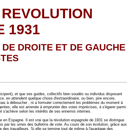
A REVOLUTION
 1931
S DE DROITE ET DE GAUCHE
STES
icipent), et que ses guides, collectifs bien soudés ou individus disposant
e, en attendent quelque chose d'extraordinaire, ou bien, pire encore,
ve pas à déboucher , ni a formuler correctement les problèmes du moment à
gentes; elle est amenée à emprunter des voies imprécises, à s'égarer parmi
rs et s'achève selon les intérêts de ses ennemis internes.
e en Espagne. Il est vrai que la révolution espagnole de 1931 se distingue
s par les urnes des bulletins de vote. Au cours de son évolution, grâce aux
e des travailleurs. Si elle se termine tout de même à l'avantage des