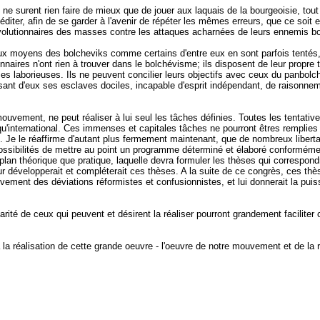
i ne surent rien faire de mieux que de jouer aux laquais de la bourgeoisie, tout
 méditer, afin de se garder à l'avenir de répéter les mêmes erreurs, que ce soi
lutionnaires des masses contre les attaques acharnées de leurs ennemis bour
aux moyens des bolcheviks comme certains d'entre eux en sont parfois tentés, j
naires n'ont rien à trouver dans le bolchévisme; ils disposent de leur propre t
es laborieuses. Ils ne peuvent concilier leurs objectifs avec ceux du panbolc
aisant d'eux ses esclaves dociles, incapable d'esprit indépendant, de raisonneme
mouvement, ne peut réaliser à lui seul les tâches définies. Toutes les tenta
u'international. Ces immenses et capitales tâches ne pourront êtres remplies que
n. Je le réaffirme d'autant plus fermement maintenant, que de nombreux libert
 possibilités de mettre au point un programme déterminé et élaboré conformém
e plan théorique que pratique, laquelle devra formuler les thèses qui corresp
our développerait et compléterait ces thèses. A la suite de ce congrès, ces th
ement des déviations réformistes et confusionnistes, et lui donnerait la puis
solidarité de ceux qui peuvent et désirent la réaliser pourront grandement fac
 la réalisation de cette grande oeuvre - l'oeuvre de notre mouvement et de la 