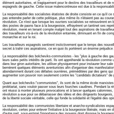
élément autoritaires, et tragiquement pour le destins des travailleurs et de
espagnols de gauche. Cette issue malencontreuse est due à la responsabilité
La responsabilité des socialistes étatistes de droite consiste en ce qu'il ce 
pas entendre parler de cette politique, plus même ils n'étaient pas au cour
révolution. Ce n'est que lorsque les ouvriers socialistes se retrouvèrent en b
des postes de paons face à la bourgeoisie, effrayérent un tantinet ses représ
révolution, mené en tenant compte malgré tout des aspirations de travailleu
des travailleurs vis-à-vis de la révolution entamée, diminuant en fin de comp
monarchie et sur le roi.
Les travailleurs espagnols sentirent instictivement que le temps des nouvelle
secret à trahir ces aspirations, ce en quoi ils portèrent un énorme préjudice
La responsabilité des bolcheviks-communistes - les "plus à gauche des gauche
leurs sales petits intérêts de parti. Ils ont appréhendé la révolution comme 
dans leur giron autoritaire, les utiliser physiquement pour instaurer leur s
bernèrent quelques éléments aventuristes afin d'organiser des manifestatio
abondamment durant ces défaites ouvrières, préméditées par des gens qui se tr
augmenter son pouvoir non seulement contre les "candidats dictateurs" de 
Quant aux bolcheviks-"communistes", ils sont de la même école marxistes-lén
prolétariat, sans vouloir passer sous leurs fourches caudines. Pendant la ré
ont réussi à monter plusieurs provocations et à lancer quelques calomnies, 
révolution a eue pour se débarrasser des idées et des dirigeants bourgeois,
de la liberté sociale véritable, celle qui fonde la solidarité et l'égalité 
La responsabilité des communistes libertaire et anarcho-syndicalistes espag
révolution, certes pour enlever l'initiative à la bourgeoisie libérale, mais 
d'autre part, sous-estimé l'importance des moyens dont dispose la bourgeois