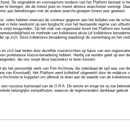
ochure). De originaliteit en voornaamste tendens van het Platform bestaat in h
n te brengen, die de meest pure en meest aktieve anarchisten verenigt. Daar
gemis aan betrekkingen met de andere anarcho-groepen funest was geweest.
eest: velen hebben steevast de voorkeur gegeven aan het belijden van de sc
wat in feite neerkomt op een borgtocht voor het bestaande regime van uitbuiti
e strijd terugvinden. Op het vlak van organisatie levert het Platform een funda
antwoordelijkheid en methode van kollektieve aksie (of kollektieve benadering
rijder op zich. Deze kollektieve benadering waarborgt de samenhang en het ve
en en zich laat leiden door dezelfde vooruitzichten op basis van een organisa
- een proletariese klasse-benadering hebben. Hierbij zal worden gelet op een d
eweegreden, die ons noopt deze basistekst te leren kennen.
als het persoonlijk werk van Petr Archinow, die inderdaad de spil was van de
 van Kronstadt). Het Platform werd kollektief uitgewerkt door de redaksie 
 van Archinow te koppelen om afbreuk te doen aan de waarde van de kollektiev
n een russiese kameraad van de O.R.A. De eerste en enige tot nu toe bekende 
nkele belangrijke vertaalfouten, waarvan de tegenstanders dankbaar gebruik h