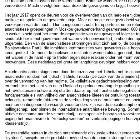
De reaksie nam intussen harde vormen aan: Borrisow wordt in 1909 op 27j
veroordeeld; Machno volgt hem naar dezelfde gevangenis en krijgt, hoewel
Het jaar 1917 opent de deuren voor de overlevenden van dit heroiese tijdp
radikale rol spelen in de gevoerde strijd. Maar de mooie eensgezindheid we
verzekeren van de macht. Hun aangeboren zucht tot opportunisme en reformi
anarchistiese groeperingen in Moskou gewapenderhand gearresteerd: 600 ana
in werkelijkheid gaat het erom de organisatie van een gewapend leger te to
sinds oktober in het gouvernement waren vertegenwoordigd, probeerden op h
uitgeroeid. Een van de anarchistiese stromingen sluit zich aan bij de bols
Bolsjewistiese Partij, die inmiddels kommunisties was geworden (alle ho
keus gesteld. De meest konsekwente militanten werden aldus genoopt, door 
het wapen in de hand - op te treden tegen deze reaksie onder het mom van 
bedwongen. Deze nederlaag zal grote en langdurige gevolgen hebben voor d
Enkele ontsnapten slagen erin door de mazen van het Tcheka-net te glippen 
anarchisten rondom het tijdschrift Dielo Trouda (De zaak van de arbeiders)
over de verwording van het regime. De kollektieve gedachtenwisseling van d
en trachtte in het licht van de in Rusland opgedane ervaring de grondbegi
het revolutionaire ontwerp. Zij stuitten daarbij op het traditionele negativ
fundamentele eis van vrijheid van anarchistiese ideeën de ontluiking toest
belangrijk remmende faktoren in de verbreiding van de proletariese en soc
noemen en diegenen die waarlijk voorstanders zijn van de sociale strijd o
ballingschap, later binnen de internationale anarchistiese beweging. Somm
aktieve deelname aan de vrijmetselarij, - een speciale hobby van voorstand
poging het anarchisme te "verbolsjewiseren" en verkapte pogingen hun vija
klassenstrijd.
De essentiële punten in de zich ontspinnende diskussie kristalliseerden z
"syntese"; sowjets en de produktie; invloed van de anarchisten op het revol