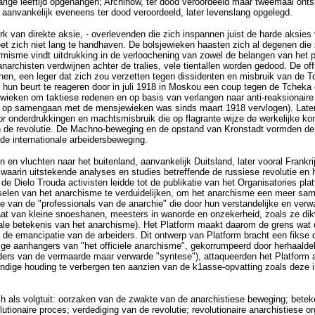
arige leeftijd opgehangen; Archinow, ter dood veroordeeld maar tweemaal ont
 aanvankelijk eveneens ter dood veroordeeld, later levenslang opgelegd.
erk van direkte aksie, - overlevenden die zich inspannen juist de harde aksie
et zich niet lang te handhaven. De bolsjewieken haasten zich al degenen die z
sme vindt uitdrukking in de verloochening van zowel de belangen van het prol
rchisten verdwijnen achter de tralies, vele tientallen worden gedood. De off
nen, een leger dat zich zou verzetten tegen dissidenten en misbruik van de Tc
un beurt te reageren door in juli 1918 in Moskou een coup tegen de Tcheka en 
jewieken om taktiese redenen en op basis van verlangen naar anti-reaksionaire 
op op samengaan met de mensjewieken was sinds maart 1918 vervlogen). Later
onderdrukkingen en machtsmisbruik die op flagrante wijze de werkelijke kontra
de revolutie. De Machno-beweging en de opstand van Kronstadt vormden de laa
e internationale arbeidersbeweging.
en vluchten naar het buitenland, aanvankelijk Duitsland, later vooral Frankri
 waarin uitstekende analyses en studies betreffende de russiese revolutie en
e Dielo Trouda activisten leidde tot de publikatie van het Organisatories pla
nselen van het anarchisme te verduidelijken, om het anarchisme een meer same
isme van de "professionals van de anarchie" die door hun verstandelijke en verwa
aat van kleine snoeshanen, meesters in wanorde en onzekerheid, zoals ze dikw
iale betekenis van het anarchisme). Het Platform maakt daarom de grens wat d
m de emancipatie van de arbeiders. Dit ontwerp van Platform bracht een fikse 
ige aanhangers van "het officiele anarchisme", gekorrumpeerd door herhaalde
ers van de vermaarde maar verwarde "syntese"), attaqueerden het Platform agr
ndige houding te verbergen ten aanzien van de k1asse-opvatting zoals deze i
ich als volgtuit: oorzaken van de zwakte van de anarchistiese beweging; betek
utionaire proces; verdediging van de revolutie; revolutionaire anarchistiese o