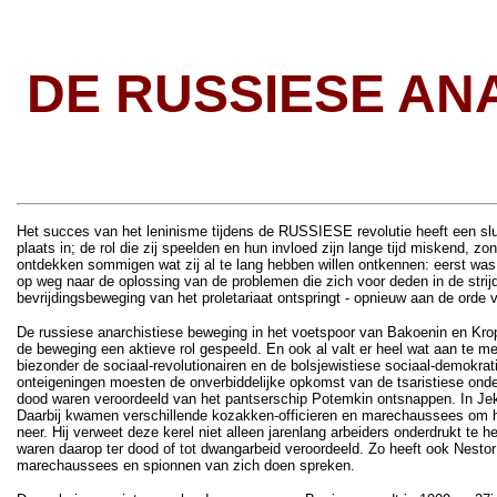
DE RUSSIESE ANA
Het succes van het leninisme tijdens de RUSSIESE revolutie heeft een slu
plaats in; de rol die zij speelden en hun invloed zijn lange tijd miskend, 
ontdekken sommigen wat zij al te lang hebben willen ontkennen: eerst was
op weg naar de oplossing van de problemen die zich voor deden in de strijd
bevrijdingsbeweging van het proletariaat ontspringt - opnieuw aan de orde 
De russiese anarchistiese beweging in het voetspoor van Bakoenin en Kropot
de beweging een aktieve rol gespeeld. En ook al valt er heel wat aan te me
biezonder de sociaal-revolutionairen en de bolsjewistiese sociaal-demokrat
onteigeningen moesten de onverbiddelijke opkomst van de tsaristiese onde
dood waren veroordeeld van het pantserschip Potemkin ontsnappen. In Jeka
Daarbij kwamen verschillende kozakken-officieren en marechaussees om 
neer. Hij verweet deze kerel niet alleen jarenlang arbeiders onderdrukt
waren daarop ter dood of tot dwangarbeid veroordeeld. Zo heeft ook Nesto
marechaussees en spionnen van zich doen spreken.