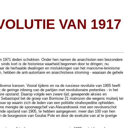
VOLUTIE VAN 1917
M
eld in 1971 deden schokken. Onder hen namen de anarchisten een biezondere
s sinds kort is de historiese waarheid begonnen door te dringen; nu
 maar de herhaalde dwalingen en mislukkingen van het marxisme-leninisme
, hebben de anti-autoritaire en anarchistiese stroming - waaraan de gehele
diverse kansen. Vooral tijdens en na de russiese revolutie van 1905 heeft
e geringe inbreng van de partijen met revolutionaire pretenties - in het
naire opstand. Daarop volgde een zware tijd; gewapende aksies en
Sebastopol liet de groep van Borrisow 21 matrozen die wegens muiterij ter
 op waarin zich de leden van een politiële strafexpeditie ophielden.
rme menigte de spoorwegchef van Alexandrowsk met een revolverschot
apende opstand van 1905, te hebben aangegeven: meer dan 100 van hen
e bourgeoisie van Gouliai Pole en door de exekutie van al te ijverige