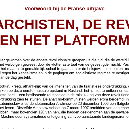
Voorwoord bij de Franse uitgave
RCHISTEN, DE RE
EN HET PLATFOR
ier geworpen over de andere revolutionaire groepen uit die tijd, die de wer
zoniet verborgen geweest door de vlotte lastertaal van de gevestigde macht. Pa
 het maar al te gemakkelijk schuil te gaan achter de bolsjewistiese leuzen,
 tegen het kapitalisme en in de pogingen om socialistiese regimes te vestigen
van de dag gesteld.
kin, kreeg, afhankelijk van de intensiteit van de tsaristiese onderdrukking, 
rken op deze eerste massale opstand in Rusland, het is niet te ontkennen dat d
iese partij - een beslissende rol speelde in de mislukking van deze revolutio
rdrukking zien te stuiten. De anarcho-kommunisten werden erom beroemd; in 
terinoslaw blies de slotenmaker Archinow op 23 december 1906 een flatgebouw
het leven. Diezelfde Archinow schoot op 7 maart 1907 temidden van een eno
 te hebben, maar bovendien 120 van hen, die hadden deelgenomen aan de gew
r Machno door systematiese onteigening van vooraanstaande landeigenaren en d