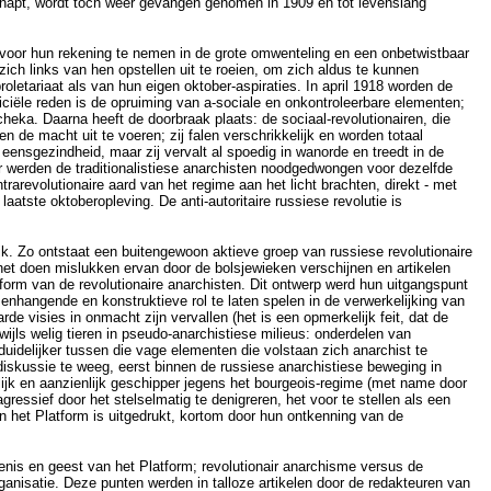
snapt, wordt toch weer gevangen genomen in 1909 en tot levenslang
s voor hun rekening te nemen in de grote omwenteling en een onbetwistbaar
ich links van hen opstellen uit te roeien, om zich aldus te kunnen
etariaat als van hun eigen oktober-aspiraties. In april 1918 worden de
iciële reden is de opruiming van a-sociale en onkontroleerbare elementen;
heka. Daarna heeft de doorbraak plaats: de sociaal-revolutionairen, die
de macht uit te voeren; zij falen verschrikkelijk en worden totaal
eensgezindheid, maar zij vervalt al spoedig in wanorde en treedt in de
 werden de traditionalistiese anarchisten noodgedwongen voor dezelfde
revolutionaire aard van het regime aan het licht brachten, direkt - met
tste oktoberopleving. De anti-autoritaire russiese revolutie is
jk. Zo ontstaat een buitengewoon aktieve groep van russiese revolutionaire
 het doen mislukken ervan door de bolsjewieken verschijnen en artikelen
tform van de revolutionaire anarchisten. Dit ontwerp werd hun uitgangspunt
nhangende en konstruktieve rol te laten spelen in de verwerkelijking van
rde visies in onmacht zijn vervallen (het is een opmerkelijk feit, dat de
ijls welig tieren in pseudo-anarchistiese milieus: onderdelen van
uidelijker tussen die vage elementen die volstaan zich anarchist te
diskussie te weeg, eerst binnen de russiese anarchistiese beweging in
lijk en aanzienlijk geschipper jegens het bourgeois-regime (met name door
essief door het stelselmatig te denigreren, het voor te stellen als een
n het Platform is uitgedrukt, kortom door hun ontkenning van de
enis en geest van het Platform; revolutionair anarchisme versus de
rganisatie. Deze punten werden in talloze artikelen door de redakteuren van