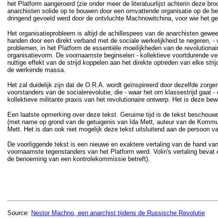
het Platform aangeroerd (zie onder meer de literatuurlijst achterin deze br
anarchisten solide op te bouwen door een omvattende organisatie op de bee
dringend gevoeld werd door de ontvluchte Machnowitchina, voor wie het 
Het organisatieprobleem is altijd de achillespees van de anarchisten gew
handen door een direkt verband met de sociale werkelijkheid te negeren, - 
problemen, in het Platform de essentiële moeilijkheden van de revolutionair
organisatievorm. De voornaamste beginselen - kollektieve voortdurende ver
nuttige effekt van de strijd koppelen aan het direkte optreden van elke st
de werkende massa.
Het zal duidelijk zijn dat de O.R.A. wordt geïnspireerd door dezelfde zorg
voorstanders van de socialerevolutie, die - waar het om klassestrijd gaat 
kollektieve militante praxis van het revolutionaire ontwerp. Het is deze b
Een laatste opmerking over deze tekst. Geruime tijd is de tekst beschouwd 
(met name op grond van de getuigenis van Ida Mett, auteur van de Kommune
Mett. Het is dan ook niet mogelijk deze tekst uitsluitend aan de persoon
De voorliggende tekst is een nieuwe en exaktere vertaling van de hand va
voornaamste tegenstanders van het Platform werd. Volin's vertaling bevat e
de benoeming van een kontrolekommissie betreft).
Source:
Nestor Machno, een anarchist tijdens de Russische Revolutie