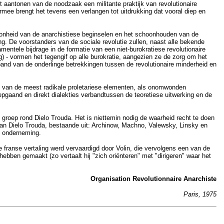
et aantonen van de noodzaak een militante praktijk van revolutionaire
mee brengt het tevens een verlangen tot uitdrukking dat vooral diep en
hoonheid van de anarchistiese beginselen en het schoonhouden van de
ng. De voorstanders van de sociale revolutie zullen, naast alle bekende
mentele bijdrage in de formatie van een niet-burokratiese revolutionaire
) - vormen het tegengif op alle burokratie, aangezien ze de zorg om het
rband van de onderlinge betrekkingen tussen de revolutionaire minderheid en
tie van de meest radikale proletariese elementen, als onomwonden
iepgaand en direkt dialekties verbandtussen de teoretiese uitwerking en de
 groep rond Dielo Trouda. Het is niettemin nodig de waarheid recht te doen
van Dielo Trouda, bestaande uit: Archinow, Machno, Valewsky, Linsky en
e onderneming.
franse vertaling werd vervaardigd door Volin, die vervolgens een van de
ebben gemaakt (zo vertaalt hij "zich oriënteren" met "dirigeren" waar het
Organisation Revolutionnaire Anarchiste
Paris, 1975