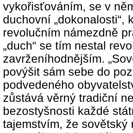
vykořisťováním, se v něm
duchovní „dokonalosti“, k
revolučním námezdně pra
„duch“ se tím nestal revo
zavrženíhodnějším. „Sově
povýšit sám sebe do po
podvedeného obyvatelst
zůstává věrný tradiční 
bezostyšnosti každé stát
tajemstvím, že sovětský