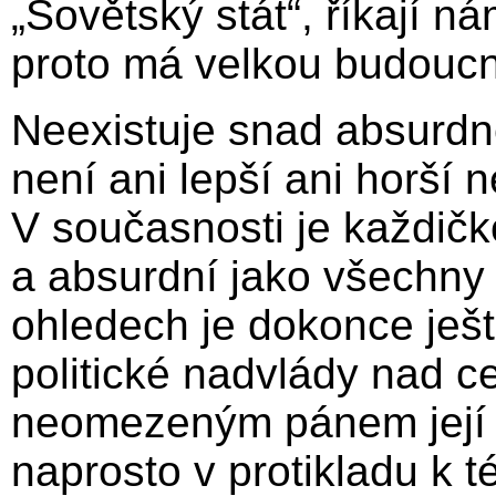
„Sovětský stát“, říkají ná
proto má velkou budoucn
Neexistuje snad absurdněj
není ani lepší ani horší ne
V současnosti je každičko
a absurdní jako všechny 
ohledech je dokonce ješt
politické nadvlády nad ce
neomezeným pánem její 
naprosto v protikladu k t