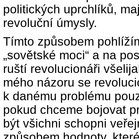
politických uprchlíků, ma
revoluční úmysly.
Tímto způsobem pohlíží
„sovětské moci“ a na post
ruští revolucionáři všeli
mého názoru se revoluci
k danému problému pouze
pokud chceme bojovat pr
být všichni schopni veře
způsobem hodnoty, které