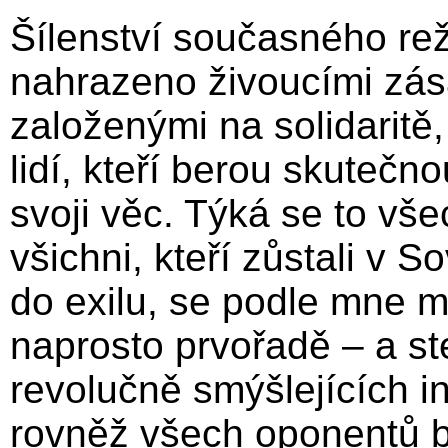
Šílenství současného re
nahrazeno živoucími zás
založenými na solidaritě
lidí, kteří berou skutečn
svoji věc. Týká se to vš
všichni, kteří zůstali v 
do exilu, se podle mne m
naprosto prvořadě – a ste
revolučně smýšlejících i
rovněž všech oponentů b