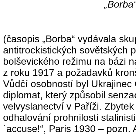
„Borba“
(časopis „Borba“ vydávala skupi
antitrockistických sovětských př
bolševického režimu na bázi n
z roku 1917 a požadavků kron
Vůdčí osobností byl Ukrajinec 
diplomat, který způsobil senz
velvyslanectví v Paříži. Zbyte
odhalování prohnilosti stalinis
´accuse!“, Paris 1930 – pozn. 