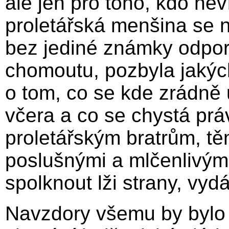
ale jen pro toho, kdo ne
proletářská menšina se n
bez jediné známky odpor
chomoutu, pozbyla jakých
o tom, co se kde zrádně 
včera a co se chystá práv
proletářským bratrům, těm
poslušnými a mlčenlivým
spolknout lži strany, vyd
Navzdory všemu by bylo 