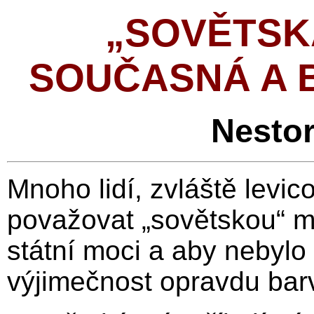
„SOVĚTSKÁ
SOUČASNÁ A 
Nestor
Mnoho lidí, zvláště levic
považovat „sovětskou“ m
státní moci a aby nebylo
výjimečnost opravdu barv