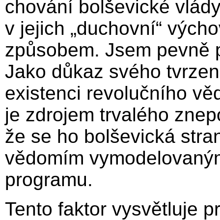
chování bolševické vlád
v jejich „duchovní“ vých
způsobem. Jsem pevně př
Jako důkaz svého tvrzen
existenci revolučního vě
je zdrojem trvalého znep
že se ho bolševická stra
vědomím vymodelovaným
programu.
Tento faktor vysvětluje p