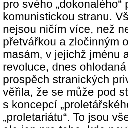
pro svého „dokonalého“ 
komunistickou stranu. Vš
nejsou ničím více, než n
přetvářkou a zločinným 
masám, v jejichž jménu a
revoluce, dnes ohlodaná 
prospěch stranických priv
věřila, že se může pod s
s koncepcí „proletářského
„proletariátu“. To jsou v