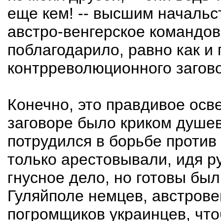
еще кем! -- высшим начальс
австро-венгерское командов
поблагодарило, равно как и 
контрреволюционного загов
Конечно, это правдивое осв
заговоре было криком душевн
потрудился в борьбе против
только арестовывали, идя ру
гнусное дело, но готовы был
Гуляйполе немцев, австрове
погромщиков украинцев, что