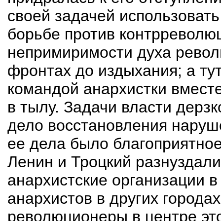
своей задачей использоват
борьбе против контрреволюц
непримиримости духа револ
фронтах до издыхания; а ту
командой анархистки вмест
в тылу. Задачи власти дерзк
дело восстановления наруше
ее дела было благоприятное
Ленин и Троцкий разнуздал
анархистские организации в
анархистов в других города
революционеры в центре это