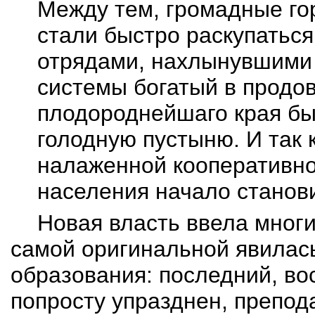
Между тем, громадные го
стали быстро раскупатьс
отрядами, нахлынувшими 
системы богатый в продо
плодороднейшаго
края бы
голодную пустыню. И так 
налаженной кооперативно
населения начало станови
Новая власть ввела мног
самой оригинальной явилас
образования: последний, в
попросту упразднен, препо