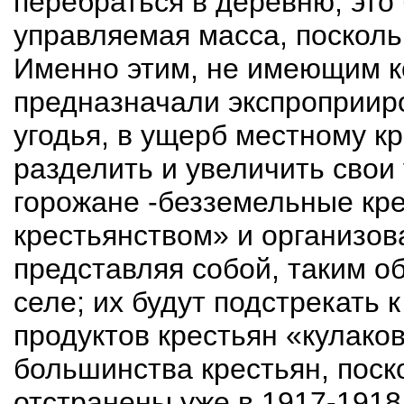
перебраться в деревню; это
управляемая масса, посколь
Именно этим, не имеющим к
предназначали экспроприи
угодья, в ущерб местному к
разделить и увеличить свои 
горожане
-б
езземельные кре
крестьянством» и организов
представляя собой, таким о
селе; их будут подстрекать
продуктов крестьян «кулаков
большинства крестьян, поск
отстранены уже в 1917-1918 