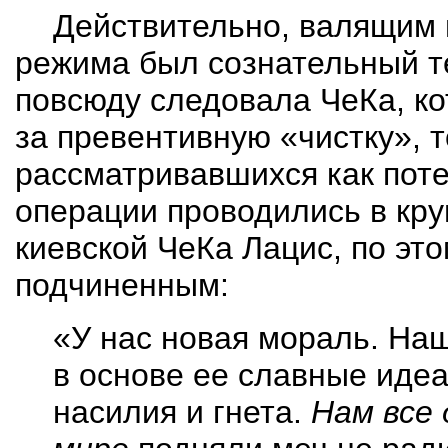
Действительно, валящим 
режима был сознательный т
повсюду следовала
ЧеКа
, к
за превентивную «чистку», т
рассматривавшихся как поте
операции проводились в кр
киевской
ЧеКа
Лацис, по это
подчиненным:
«У нас новая мораль. На
в основе ее славные иде
насилия и гнета.
Нам все 