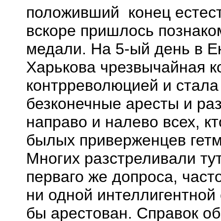
положивший
конец естес
вскоре пришлось познако
медали. На 5-ый день в Е
Харькова чрезвычайная к
контрреволюцией и стала
безконечные
аресты и
ра
направо и налево всех, кт
былых приверженцев гетм
Многих
разстреливали
ту
перваго
же допроса, част
ни одной интеллигентной 
бы арестован. Справок об