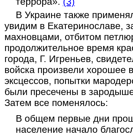
террора».
(3)
В Украине также применял
увидим в Екатеринославе,
з
махновцами, отбитом петлю
продолжительное время кра
города, Г.
Игреньев
, свидет
войска произвели хорошее в
эксцессов, попытки мародер
были пресечены в зародыше,
Затем все поменялось:
В
общем
первые дни прош
население начало благос