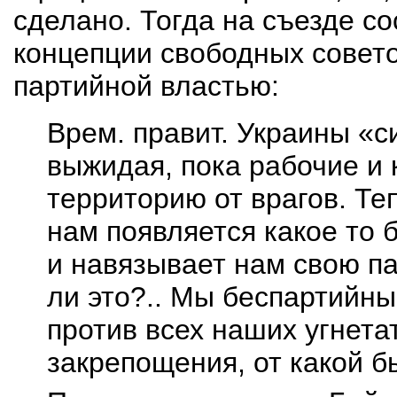
сделано. Тогда на съезде с
концепции свободных совето
партийной властью:
Врем
.
п
равит. Украины «с
выжидая, пока рабочие и
территорию от врагов. Тепе
нам
появляется
какое то 
и навязывает нам свою п
ли это?.. Мы беспартийн
против всех наших угнета
закрепощения, от какой б