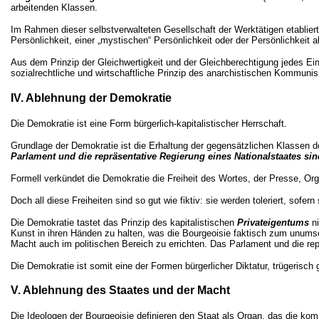
arbeitenden Klassen.
Im Rahmen dieser selbstverwalteten Gesellschaft der Werktätigen etablier
Persönlichkeit, einer „mystischen“ Persönlichkeit oder der Persönlichkeit al
Aus dem Prinzip der Gleichwertigkeit und der Gleichberechtigung jedes Ein
sozialrechtliche und wirtschaftliche Prinzip des anarchistischen Kommun
IV. Ablehnung der Demokratie
Die Demokratie ist eine Form bürgerlich-kapitalistischer Herrschaft.
Grundlage der Demokratie ist die Erhaltung der gegensätzlichen Klassen de
Parlament und die repräsentative Regierung eines Nationalstaates s
Formell verkündet die Demokratie die Freiheit des Wortes, der Presse, Orga
Doch all diese Freiheiten sind so gut wie fiktiv: sie werden toleriert, sofe
Die Demokratie tastet das Prinzip des kapitalistischen
Privateigentums
ni
Kunst in ihren Händen zu halten, was die Bourgeoisie faktisch zum unumsc
Macht auch im politischen Bereich zu errichten. Das Parlament und die re
Die Demokratie ist somit eine der Formen bürgerlicher Diktatur, trügerisch 
V. Ablehnung des Staates und der Macht
Die Ideologen der Bourgeoisie definieren den Staat als Organ, das die kom