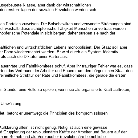
 ausgebeutete Klasse, aber dank der wirtschaftlichen
 In den ersten Tagen der sozialen Revolution werden sich
genden Parteien zuweisen. Die Bolschewiken und verwandte Strömungen sind
sind, weshalb diese schöpferische Tätigkeit Menschen anvertraut werden
öpferische Potentiale in sich bergen; daher streben sie nach der
ftlichen und wirtschaftlichen Lebens monopolisiert. Der Staat soll aber
ner Form wiedererrichtet werden. Er wird durch ein System föderativ
als auch die Diktatur einer Partei aus.
auernräte und Fabrikkomitees schuf. Aber ihr trauriger Fehler war es, dass
tzten das Vertrauen der Arbeiter und Bauern, um den bürgerlichen Staat den
heitliche Struktur der Räte und Fabrikkomitees, die gerade die ersten
m Stande, eine Rolle zu spielen, wenn sie als organisierte Kraft auftreten,
le Umwälzung.
ndet, betont er unentwegt die Prinzipien des kompromisslosen
fklärung allein ist nicht genug. Nötig ist auch eine gewisse
 Gruppierung der revolutionären Kräfte der Arbeiter und Bauern auf der
 im Betrieb und als Verbraucher (revolutionäre betriebliche