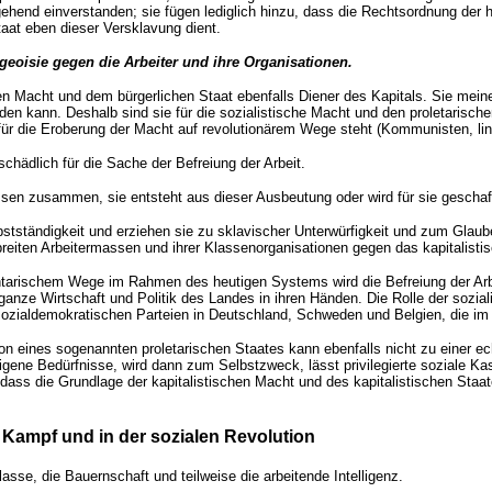
stgehend einverstanden; sie fügen lediglich hinzu, dass die Rechtsordnung der
aat eben dieser Versklavung dient.
rgeoisie gegen die Arbeiter und ihre Organisationen.
en Macht und dem bürgerlichen Staat ebenfalls Diener des Kapitals. Sie mein
n kann. Deshalb sind sie für die sozialistische Macht und den proletarischen
 für die Eroberung der Macht auf revolutionärem Wege steht (Kommunisten, lin
chädlich für die Sache der Befreiung der Arbeit.
en zusammen, sie entsteht aus dieser Ausbeutung oder wird für sie geschaff
bstständigkeit und erziehen sie zu sklavischer Unterwürfigkeit und zum Glaub
reiten Arbeitermassen und ihrer Klassenorganisationen gegen das kapitalist
arischem Wege im Rahmen des heutigen Systems wird die Befreiung der Arbeite
ie ganze Wirtschaft und Politik des Landes in ihren Händen. Die Rolle der sozi
zialdemokratischen Parteien in Deutschland, Schweden und Belgien, die im 
n eines sogenannten proletarischen Staates kann ebenfalls nicht zu einer ech
eigene Bedürfnisse, wird dann zum Selbstzweck, lässt privilegierte soziale Ka
 dass die Grundlage der kapitalistischen Macht und des kapitalistischen Staa
n Kampf und in der sozialen Revolution
asse, die Bauernschaft und teilweise die arbeitende Intelligenz.