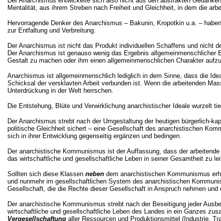
Der Anarchismus entwickelte sich also nicht aus den abstrakten Gedanken 
Mentalität, aus ihrem Streben nach Freiheit und Gleichheit, in dem die 
Hervorragende Denker des Anarchismus – Bakunin, Kropotkin u.a. – haben d
zur Entfaltung und Verbreitung.
Der Anarchismus ist nicht das Produkt individuellen Schaffens und nicht d
Der Anarchismus ist genauso wenig das Ergebnis allgemeinmenschlicher Bes
Gestalt zu machen oder ihm einen allgemeinmenschlichen Charakter aufzudr
Anarchismus ist allgemeinmenschlich lediglich in dem Sinne, dass die I
Schicksal der versklavten Arbeit verbunden ist. Wenn die arbeitenden Mas
Unterdrückung in der Welt herrschen.
Die Entstehung, Blüte und Verwirklichung anarchistischer Ideale wurzelt 
Der Anarchismus strebt nach der Umgestaltung der heutigen bürgerlich-kapit
politische Gleichheit sichert – eine Gesellschaft des anarchistischen Komm
sich in ihrer Entwicklung gegenseitig ergänzen und bedingen.
Der anarchistische Kommunismus ist der Auffassung, dass der arbeitende Men
das wirtschaftliche und gesellschaftliche Leben in seiner Gesamtheit zu le
Sollten sich diese Klassen
neben
dem anarchistischen Kommunismus erhalten
und nunmehr im gesellschaftlichen System des anarchistischen Kommunismus
Gesellschaft, die die Rechte dieser Gesellschaft in Anspruch nehmen und 
Der anarchistische Kommunismus strebt nach der Beseitigung jeder Ausbeu
wirtschaftliche und gesellschaftliche Leben des Landes in ein Ganzes zus
Vergesellschaftung
aller Ressourcen und Produktionsmittel (Industrie, Tr