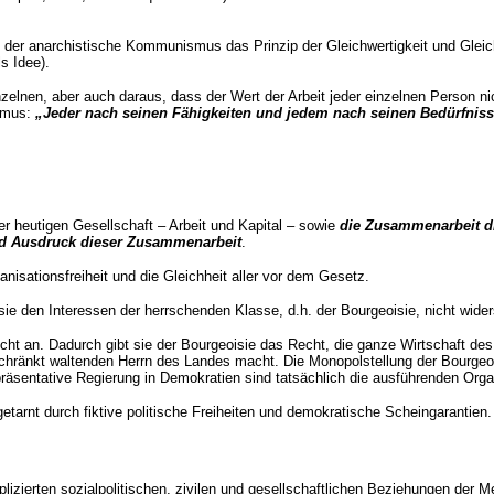
t der anarchistische Kommunismus das Prinzip der Gleichwertigkeit und Gleich
s Idee).
zelnen, aber auch daraus, dass der Wert der Arbeit jeder einzelnen Person n
ismus:
„Jeder nach seinen Fähigkeiten und jedem nach seinen Bedürfnis
r heutigen Gesellschaft – Arbeit und Kapital – sowie
die Zusammenarbeit di
ind Ausdruck dieser Zusammenarbeit
.
nisationsfreiheit und die Gleichheit aller vor dem Gesetz.
rn sie den Interessen der herrschenden Klasse, d.h. der Bourgeoisie, nicht wide
cht an. Dadurch gibt sie der Bourgeoisie das Recht, die ganze Wirtschaft de
hränkt waltenden Herrn des Landes macht. Die Monopolstellung der Bourgeoisie
präsentative Regierung in Demokratien sind tatsächlich die ausführenden Orga
getarnt durch fiktive politische Freiheiten und demokratische Scheingarantien.
plizierten sozialpolitischen, zivilen und gesellschaftlichen Beziehungen der