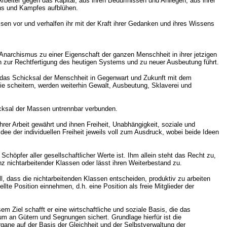
eiter gegen das Kapital, aus ihren Bedürfnissen und Anliegen, aus ihrer
ens und Kampfes aufblühen.
sen vor und verhalfen ihr mit der Kraft ihrer Gedanken und ihres Wissens
Anarchismus zu einer Eigenschaft der ganzen Menschheit in ihrer jetzigen
ch zur Rechtfertigung des heutigen Systems und zu neuer Ausbeutung führt.
 das Schicksal der Menschheit in Gegenwart und Zukunft mit dem
ie scheitern, werden weiterhin Gewalt, Ausbeutung, Sklaverei und
icksal der Massen untrennbar verbunden.
hrer Arbeit gewährt und ihnen Freiheit, Unabhängigkeit, soziale und
dee der individuellen Freiheit jeweils voll zum Ausdruck, wobei beide Ideen
chöpfer aller gesellschaftlicher Werte ist. Ihm allein steht das Recht zu,
nz nichtarbeitender Klassen oder lässt ihren Weiterbestand zu.
l, dass die nichtarbeitenden Klassen entscheiden, produktiv zu arbeiten
 Position einnehmen, d.h. eine Position als freie Mitglieder der
Ziel schafft er eine wirtschaftliche und soziale Basis, die das
um an Gütern und Segnungen sichert. Grundlage hierfür ist die
rgane auf der Basis der Gleichheit und der Selbstverwaltung der