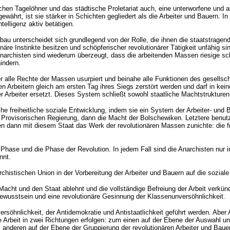
ndlichen Tagelöhner und das städtische Proletariat auch, eine unterworfene und
z gewährt, ist sie stärker in Schichten gegliedert als die Arbeiter und Bauern.
elligenz aktiv betätigen.
ufbau unterscheidet sich grundlegend von der Rolle, die ihnen die staatstra
onäre Instinkte besitzen und schöpferischer revolutionärer Tätigkeit unfähig 
 Anarchisten sind wiederum überzeugt, dass die arbeitenden Massen riesige sch
indern.
r alle Rechte der Massen usurpiert und beinahe alle Funktionen des gesellscha
den Arbeitern gleich am ersten Tag ihres Siegs zerstört werden und darf in kei
r Arbeiter ersetzt. Dieses System schließt sowohl staatliche Machtstrukturen 
e freiheitliche soziale Entwicklung, indem sie ein System der Arbeiter- und B
der Provisorischen Regierung, dann die Macht der Bolschewiken. Letztere benu
dann mit diesem Staat das Werk der revolutionären Massen zunichte: die frei
e Phase und die Phase der Revolution. In jedem Fall sind die Anarchisten nur i
nnt.
rchistischen Union in der Vorbereitung der Arbeiter und Bauern auf die sozia
Macht und den Staat ablehnt und die vollständige Befreiung der Arbeit verkü
ewusstsein und eine revolutionäre Gesinnung der Klassenunversöhnlichkeit.
öhnlichkeit, der Antidemokratie und Antistaatlichkeit geführt werden. Aber Au
Arbeit in zwei Richtungen erfolgen: zum einen auf der Ebene der Auswahl und
anderen auf der Ebene der Gruppierung der revolutionären Arbeiter und Bauern