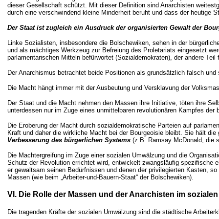
dieser Gesellschaft schützt. Mit dieser Definition sind Anarchisten weite
durch eine verschwindend kleine Minderheit beruht und dass der heutige St
Der Staat ist zugleich ein Ausdruck der organisierten Gewalt der Bou
Linke Sozialisten, insbesondere die Bolschewiken, sehen in der bürgerlich
und als mächtiges Werkzeug zur Befreiung des Proletariats eingesetzt werde
parlamentarischen Mitteln befürwortet (Sozialdemokraten), der andere Teil
Der Anarchismus betrachtet beide Positionen als grundsätzlich falsch und s
Die Macht hängt immer mit der Ausbeutung und Versklavung der Volksmass
Der Staat und die Macht nehmen den Massen ihre Initiative, töten ihre Sel
unterdessen nur im Zuge eines unmittelbaren revolutionären Kampfes der b
Die Eroberung der Macht durch sozialdemokratische Parteien auf parlament
Kraft und daher die wirkliche Macht bei der Bourgeoisie bleibt. Sie hält d
Verbesserung des bürgerlichen Systems
(z.B. Ramsay McDonald, die so
Die Machtergreifung im Zuge einer sozialen Umwälzung und die Organisatio
Schutz der Revolution errichtet wird, entwickelt zwangsläufig spezifische 
er gewaltsam seinen Bedürfnissen und denen der privilegierten Kasten, so
Massen (wie beim „Arbeiter-und-Bauern-Staat“ der Bolschewiken).
VI. Die Rolle der Massen und der Anarchisten im soziale
Die tragenden Kräfte der sozialen Umwälzung sind die städtische Arbeiterkl