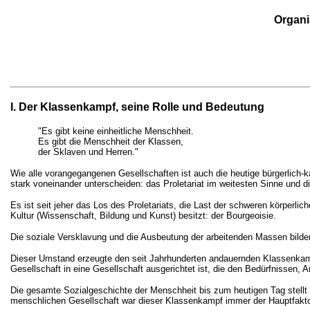
Organi
I. Der Klassenkampf, seine Rolle und Bedeutung
"Es gibt keine einheitliche Menschheit.
Es gibt die Menschheit der Klassen,
der Sklaven und Herren."
Wie alle vorangegangenen Gesellschaften ist auch die heutige bürgerlich-kap
stark voneinander unterscheiden: das Proletariat im weitesten Sinne und d
Es ist seit jeher das Los des Proletariats, die Last der schweren körperlic
Kultur (Wissenschaft, Bildung und Kunst) besitzt: der Bourgeoisie.
Die soziale Versklavung und die Ausbeutung der arbeitenden Massen bilden 
Dieser Umstand erzeugte den seit Jahrhunderten andauernden Klassenkampf, 
Gesellschaft in eine Gesellschaft ausgerichtet ist, die den Bedürfnissen,
Die gesamte Sozialgeschichte der Menschheit bis zum heutigen Tag stellt 
menschlichen Gesellschaft war dieser Klassenkampf immer der Hauptfakto