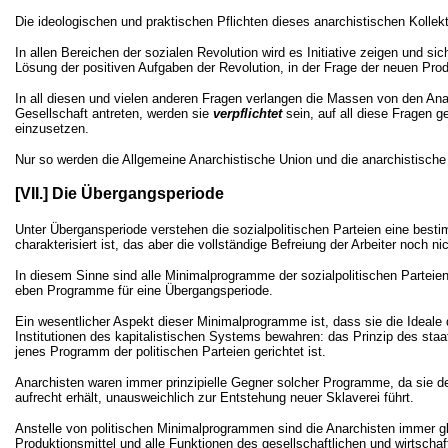
Die ideologischen und praktischen Pflichten dieses anarchistischen Kollekt
In allen Bereichen der sozialen Revolution wird es Initiative zeigen und s
Lösung der positiven Aufgaben der Revolution, in der Frage der neuen Pr
In all diesen und vielen anderen Fragen verlangen die Massen von den Ana
Gesellschaft antreten, werden sie
verpflichtet
sein, auf all diese Fragen 
einzusetzen.
Nur so werden die Allgemeine Anarchistische Union und die anarchistische 
[VII.] Die Übergangsperiode
Unter Übergansperiode verstehen die sozialpolitischen Parteien eine best
charakterisiert ist, das aber die vollständige Befreiung der Arbeiter noch nic
In diesem Sinne sind alle Minimalprogramme der sozialpolitischen Parteie
eben Programme für eine Übergangsperiode.
Ein wesentlicher Aspekt dieser Minimalprogramme ist, dass sie die Ideale d
Institutionen des kapitalistischen Systems bewahren: das Prinzip des sta
jenes Programm der politischen Parteien gerichtet ist.
Anarchisten waren immer prinzipielle Gegner solcher Programme, da sie 
aufrecht erhält, unausweichlich zur Entstehung neuer Sklaverei führt.
Anstelle von politischen Minimalprogrammen sind die Anarchisten immer gleic
Produktionsmittel und alle Funktionen des gesellschaftlichen und wirtschaft