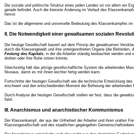
Die soziale und politische Struktur eines jeden Landes ist vor allem ein 
gerade befindet. Auch die kleinste Änderung im Verlauf des Klassenkampf
hervor.
Das ist die allgemeine und universelle Bedeutung des Klassenkampfes im
II. Die Notwendigkeit einer gewaltsamen sozialen Revolut
Die heutige Gesellschaft basiert auf dem Prinzip der gewaltsamen Verskla
durch die Klassengewalt und ihre untergeordneten Organe (die Behörden, die
Festung des Kapitals
, in der die Arbeiter ständig beobachtet werden und
drohen oder ihre Ruhe stören könnte.
Gleichzeitig hält das jetzige gesellschaftliche System die arbeitenden Ma
Niveaus, damit es mit ihnen leichter fertig werden kann.
Fortschritte der heutigen Gesellschaft wie die technische Entwicklung d
erschwert und den entscheidenden Moment der Befreiung der arbeitenden
Durch Analyse der heutigen Gesellschaft stellen wir fest, dass die gewalts
führt.
III. Anarchismus und anarchistischer Kommunismus
Der Klassenkampf, der aus der Unfreiheit der Arbeiter und ihren uralten Fr
Klassengesellschaft und des staatlichen gegängelten Gemeinschaftslebens. 