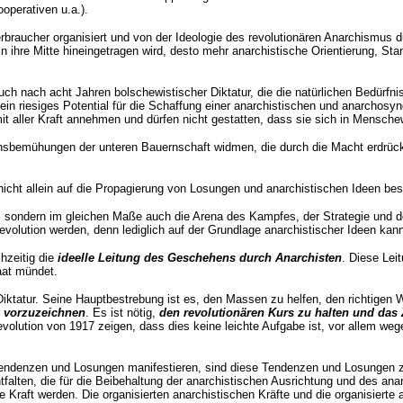
ooperativen u.a.).
Verbraucher organisiert und von der Ideologie des revolutionären Anarchismus
n ihre Mitte hineingetragen wird, desto mehr anarchistische Orientierung, St
 nach acht Jahren bolschewistischer Diktatur, die die natürlichen Bedürfnis
ein riesiges Potential für die Schaffung einer anarchistischen und anarchosy
t aller Kraft annehmen und dürfen nicht gestatten, dass sie sich in Mensch
nsbemühungen der unteren Bauernschaft widmen, die durch die Macht erdrückt
 nicht allein auf die Propagierung von Losungen und anarchistischen Ideen be
en, sondern im gleichen Maße auch die Arena des Kampfes, der Strategie und 
olution werden, denn lediglich auf der Grundlage anarchistischer Ideen kann d
chzeitig die
ideelle Leitung des Geschehens durch Anarchisten
. Diese Leit
aat mündet.
Diktatur. Seine Hauptbestrebung ist es, den Massen zu helfen, den richtigen
r
vorzuzeichnen
. Es ist nötig,
den revolutionären Kurs zu halten und das 
evolution von 1917 zeigen, dass dies keine leichte Aufgabe ist, vor allem we
ndenzen und Losungen manifestieren, sind diese Tendenzen und Losungen zers
entfalten, die für die Beibehaltung der anarchistischen Ausrichtung und des ana
e Kraft werden. Die organisierten anarchistischen Kräfte und die organisierte