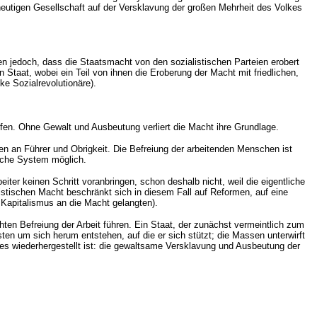
 heutigen Gesellschaft auf der Versklavung der großen Mehrheit des Volkes
en jedoch, dass die Staatsmacht von den sozialistischen Parteien erobert
 Staat, wobei ein Teil von ihnen die Eroberung der Macht mit friedlichen,
ke Sozialrevolutionäre).
en. Ohne Gewalt und Ausbeutung verliert die Macht ihre Grundlage.
en an Führer und Obrigkeit. Die Befreiung der arbeitenden Menschen ist
ische System möglich.
r keinen Schritt voranbringen, schon deshalb nicht, weil die eigentliche
alistischen Macht beschränkt sich in diesem Fall auf Reformen, auf eine
Kapitalismus an die Macht gelangten).
ten Befreiung der Arbeit führen. Ein Staat, der zunächst vermeintlich zum
sten um sich herum entstehen, auf die er sich stützt; die Massen unterwirft
tes wiederhergestellt ist: die gewaltsame Versklavung und Ausbeutung der