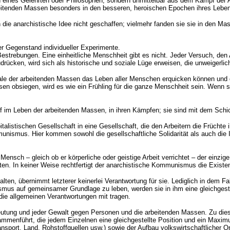
eines Gelehrten oder Philosophen, sondern unmittelbar aus dem Kampf der Arb
arbeitenden Massen besonders in den besseren, heroischen Epochen ihres Leb
ie anarchistische Idee nicht geschaffen; vielmehr fanden sie sie in den Mas
er Gegenstand individueller Experimente.
trebungen. Eine einheitliche Menschheit gibt es nicht. Jeder Versuch, den 
ücken, wird sich als historische und soziale Lüge erweisen, die unweigerli
deale der arbeitenden Massen das Leben aller Menschen erquicken können und
sen obsiegen, wird es wie ein Frühling für die ganze Menschheit sein. Wenn s
tief im Leben der arbeitenden Massen, in ihren Kämpfen; sie sind mit dem Sch
alistischen Gesellschaft in eine Gesellschaft, die den Arbeitern die Früchte i
unismus. Hier kommen sowohl die gesellschaftliche Solidarität als auch die I
sch – gleich ob er körperliche oder geistige Arbeit verrichtet – der einzige S
iten. In keiner Weise rechtfertigt der anarchistische Kommunismus die Existe
, übernimmt letzterer keinerlei Verantwortung für sie. Lediglich in dem Fal
 auf gemeinsamer Grundlage zu leben, werden sie in ihm eine gleichgestellte
die allgemeinen Verantwortungen mit tragen.
tung und jeder Gewalt gegen Personen und die arbeitenden Massen. Zu diesem 
ammenführt, die jedem Einzelnen eine gleichgestellte Position und ein Maxim
ansport, Land, Rohstoffquellen usw.) sowie der Aufbau volkswirtschaftlicher O