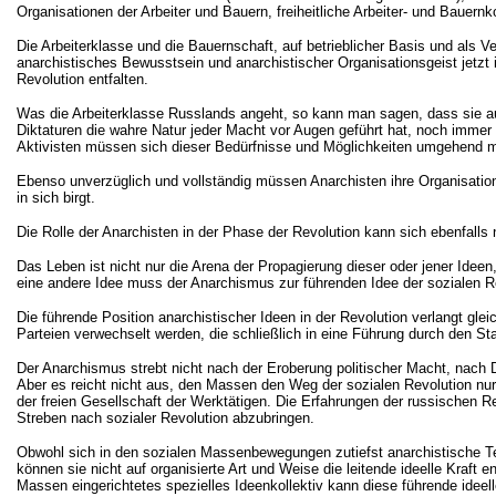
Organisationen der Arbeiter und Bauern, freiheitliche Arbeiter- und Bauernk
Die Arbeiterklasse und die Bauernschaft, auf betrieblicher Basis und als 
anarchistisches Bewusstsein und anarchistischer Organisationsgeist jetzt i
Revolution entfalten.
Was die Arbeiterklasse Russlands angeht, so kann man sagen, dass sie auch
Diktaturen die wahre Natur jeder Macht vor Augen geführt hat, noch immer 
Aktivisten müssen sich dieser Bedürfnisse und Möglichkeiten umgehend mi
Ebenso unverzüglich und vollständig müssen Anarchisten ihre Organisatio
in sich birgt.
Die Rolle der Anarchisten in der Phase der Revolution kann sich ebenfalls
Das Leben ist nicht nur die Arena der Propagierung dieser oder jener Ide
eine andere Idee muss der Anarchismus zur führenden Idee der sozialen Rev
Die führende Position anarchistischer Ideen in der Revolution verlangt glei
Parteien verwechselt werden, die schließlich in eine Führung durch den St
Der Anarchismus strebt nicht nach der Eroberung politischer Macht, nach 
Aber es reicht nicht aus, den Massen den Weg der sozialen Revolution nu
der freien Gesellschaft der Werktätigen. Die Erfahrungen der russischen R
Streben nach sozialer Revolution abzubringen.
Obwohl sich in den sozialen Massenbewegungen zutiefst anarchistische Te
können sie nicht auf organisierte Art und Weise die leitende ideelle Kraft 
Massen eingerichtetes spezielles Ideenkollektiv kann diese führende ideell