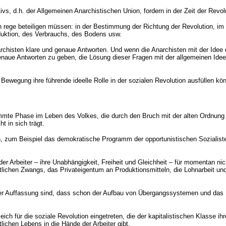
ivs, d.h. der Allgemeinen Anarchistischen Union, fordern in der Zeit der Revo
ich rege beteiligen müssen: in der Bestimmung der Richtung der Revolution, im
oduktion, des Verbrauchs, des Bodens usw.
rchisten klare und genaue Antworten. Und wenn die Anarchisten mit der Idee 
genaue Antworten zu geben, die Lösung dieser Fragen mit der allgemeinen Idee
Bewegung ihre führende ideelle Rolle in der sozialen Revolution ausfüllen kö
immte Phase im Leben des Volkes, die durch den Bruch mit der alten Ordnung u
ht in sich trägt.
n, zum Beispiel das demokratische Programm der opportunistischen Sozialist
er Arbeiter – ihre Unabhängigkeit, Freiheit und Gleichheit – für momentan nic
atlichen Zwangs, das Privateigentum an Produktionsmitteln, die Lohnarbeit u
der Auffassung sind, dass schon der Aufbau von Übergangssystemen und das
h für die soziale Revolution eingetreten, die der kapitalistischen Klasse ihre
lichen Lebens in die Hände der Arbeiter gibt.