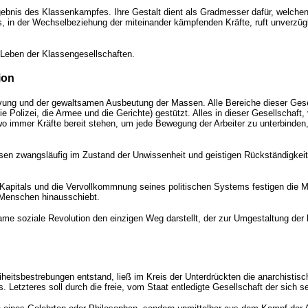
Ergebnis des Klassenkampfes. Ihre Gestalt dient als Gradmesser dafür, welch
s, in der Wechselbeziehung der miteinander kämpfenden Kräfte, ruft unverz
 Leben der Klassengesellschaften.
ion
vung und der gewaltsamen Ausbeutung der Massen. Alle Bereiche dieser Gesel
 Polizei, die Armee und die Gerichte) gestützt. Alles in dieser Gesellschaft,
 wo immer Kräfte bereit stehen, um jede Bewegung der Arbeiter zu unterbinden
ssen zwangsläufig im Zustand der Unwissenheit und geistigen Rückständigkeit;
es Kapitals und die Vervollkommnung seines politischen Systems festigen die
 Menschen hinausschiebt.
ame soziale Revolution den einzigen Weg darstellt, der zur Umgestaltung der k
eiheitsbestrebungen entstand, ließ im Kreis der Unterdrückten die anarchistis
Letzteres soll durch die freie, vom Staat entledigte Gesellschaft der sich s