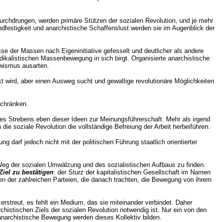
 durchdrungen, werden primäre Stützen der sozialen Revolution, und je mehr
andfestigkeit und anarchistische Schaffenslust werden sie im Augenblick der
se der Massen nach Eigeninitiative gefesselt und deutlicher als andere
ndikalistischen Massenbewegung in sich birgt. Organisierte anarchistische
ewismus ausarten.
 wird, aber einen Ausweg sucht und gewaltige revolutionäre Möglichkeiten
schränken.
des Strebens eben dieser Ideen zur Meinungsführerschaft. Mehr als irgend
ie soziale Revolution die vollständige Befreiung der Arbeit herbeiführen.
ung darf jedoch nicht mit der politischen Führung staatlich orientierter
 Weg der sozialen Umwälzung und des sozialistischen Aufbaus zu finden.
Ziel zu bestätigen
: der Sturz der kapitalistischen Gesellschaft im Namen
gen der zahlreichen Parteien, die danach trachten, die Bewegung von ihrem
treut, es fehlt ein Medium, das sie miteinander verbindet. Daher
rchistischen Ziels der sozialen Revolution notwendig ist. Nur ein von den
 anarchistische Bewegung werden dieses Kollektiv bilden.