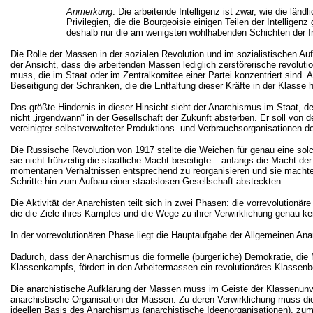
Anmerkung
: Die arbeitende Intelligenz ist zwar, wie die lä
Privilegien, die die Bourgeoisie einigen Teilen der Intelligen
deshalb nur die am wenigsten wohlhabenden Schichten der Int
Die Rolle der Massen in der sozialen Revolution und im sozialistischen A
der Ansicht, dass die arbeitenden Massen lediglich zerstörerische revoluti
muss, die im Staat oder im Zentralkomitee einer Partei konzentriert sind.
Beseitigung der Schranken, die die Entfaltung dieser Kräfte in der Klasse h
Das größte Hindernis in dieser Hinsicht sieht der Anarchismus im Staat, de
nicht „irgendwann“ in der Gesellschaft der Zukunft absterben. Er soll von 
vereinigter selbstverwalteter Produktions- und Verbrauchsorganisationen de
Die Russische Revolution von 1917 stellte die Weichen für genau eine solch
sie nicht frühzeitig die staatliche Macht beseitigte – anfangs die Macht 
momentanen Verhältnissen entsprechend zu reorganisieren und sie machten 
Schritte hin zum Aufbau einer staatslosen Gesellschaft absteckten.
Die Aktivität der Anarchisten teilt sich in zwei Phasen: die vorrevolutionär
die die Ziele ihres Kampfes und die Wege zu ihrer Verwirklichung genau ke
In der vorrevolutionären Phase liegt die Hauptaufgabe der Allgemeinen Ana
Dadurch, dass der Anarchismus die formelle (bürgerliche) Demokratie, die 
Klassenkampfs, fördert in den Arbeitermassen ein revolutionäres Klassenb
Die anarchistische Aufklärung der Massen muss im Geiste der Klassenunvers
anarchistische Organisation der Massen. Zu deren Verwirklichung muss die 
ideellen Basis des Anarchismus (anarchistische Ideenorganisationen), zum 