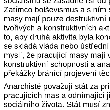
socialismu se zásadně liší od 
Zatímco bolševismus a s ním 
masy mají pouze destruktivní 
tvořivých a
konstruktivních ak
to, aby druhá aktivita byla kon
se skládá vláda nebo ústřední
myslí, že pracující masy mají
konstruktivní schopnosti a anar
překážky bránící projevení tě
Anarchisté považují stát za pri
pracujících mas a odnímající
sociálního života. Stát musí zm