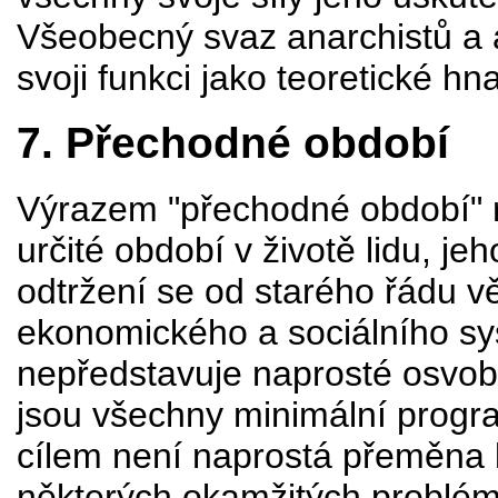
Všeobecný svaz anarchistů a an
svoji funkci jako teoretické hna
7. Přechodné období
Výrazem "přechodné období" ro
určité období v životě lidu, je
odtržení se od starého řádu v
ekonomického a sociálního sy
nepředstavuje naprosté osvob
jsou všechny minimální progra
cílem není naprostá přeměna k
některých okamžitých problém