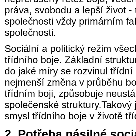
práva, svobodu a lepší život - te
společnosti vždy primárním fa
společnosti.
Sociální a politický režim vše
třídního boje. Základní strukt
do jaké míry se rozvinul třídní 
nejmenší změna v průběhu boje 
třídním boji, způsobuje neus
společenské struktury.Takový 
smysl třídního boje v životě t
2. Potřeba násilné soci