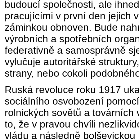
budoucí společnosti, ale ihne
pracujícími v první den jejich
záminkou obnoven. Bude nahr
výrobních a spotřebních orga
federativně a samosprávně sj
vylučuje autoritářské struktury
strany, nebo cokoli podobného
Ruská revoluce roku 1917 ukaz
sociálního osvobození pomocí
rolnických sovětů a továrních
to, že v pravou chvíli nezlikvi
vládu a následně bolševickou m