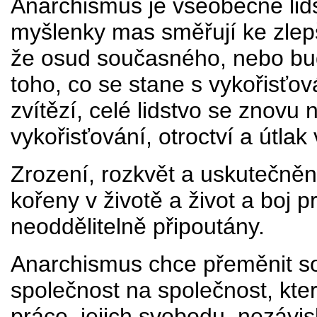
Anarchismus je všeobecně lid
myšlenky mas směřují ke zlepše
že osud současného, nebo budo
toho, co se stane s vykořisťov
zvítězí, celé lidstvo se znovu na
vykořisťování, otroctví a útla
Zrození, rozkvět a uskutečně
kořeny v životě a život a boj 
neoddělitelně připoutány.
Anarchismus chce přeměnit so
společnost na společnost, kter
práce, jejich svobodu, nezávisl