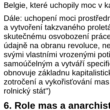
Belgie, které uchopily moc v k
Dále: uchopení moci prostředn
a vytvoření takzvaného prolet
skutečnému osvobození práce.
údajně na obranu revoluce, ne
svými vlastními vrozenými pot
samoúčelným a vytváří specifi
obnovuje základnu kapitalistick
zotročení a vykořisťování mas.
rolnický stát")
6. Role mas a anarchist