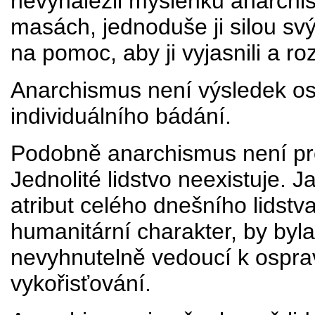
nevynalezli myšlenku anarchismu
masách, jednoduše ji silou sv
na pomoc, aby ji vyjasnili a rozš
Anarchismus není výsledek oso
individuálního bádání.
Podobně anarchismus není pr
Jednolité lidstvo neexistuje. 
atribut celého dnešního lidst
humanitární charakter, by byla 
nevyhnutelně vedoucí k ospra
vykořisťování.