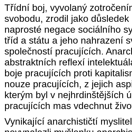
Třídní boj, vyvolaný zotročení
svobodu, zrodil jako důsledek
naprosté negace sociálního s
tříd a státu a jeho nahrazen
společností pracujících. Anar
abstraktních reflexí intelektuá
boje pracujících proti kapitali
nouze pracujících, z jejich asp
kterým byl v nejhrdinštějších ú
pracujících mas vdechnut živo
Vynikající anarchističtí myslite