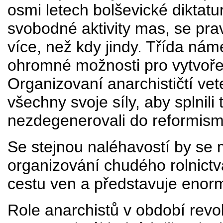
osmi letech bolševické diktatu
svobodné aktivity mas, se pra
více, než kdy jindy. Třída ná
ohromné možnosti pro vytvoře
Organizovaní anarchističtí vete
všechny svoje síly, aby splnili
nezdegenerovali do reformis
Se stejnou naléhavostí by se 
organizování chudého rolnictva
cestu ven a představuje enorm
Role anarchistů v období re