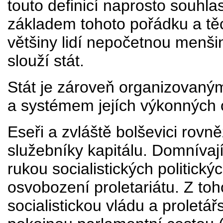
touto definicí naprosto souhlasí
základem tohoto pořádku a těc
většiny lidí nepočetnou menši
slouží stát.
Stát je zároveň organizovaným
a systémem jejích výkonných 
Eseři a zvláště bolševici rovn
služebníky kapitálu. Domnívají
rukou socialistických politický
osvobození proletariátu. Z toh
socialistickou vládu a proletář