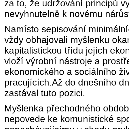
za to, že udržování principů 
nevyhnutelně k novému nárůstu
Namísto sepisování minimální
vždy obhajovali myšlenku okam
kapitalistickou třídu jejích eko
vloží výrobní nástroje a prost
ekonomického a sociálního ž
pracujících.Až do dnešního dne
zastával tuto pozici.
Myšlenka přechodného období,
nepovede ke komunistické spol