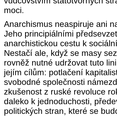
vůdcovstvím státotvorných str
moci.
Anarchismus neaspiruje ani na 
Jeho principiálními předsevze
anarchistickou cestu k sociáln
Nestačí ale, když se masy sezn
rovněž nutné udržovat tuto lin
jejím cílům: potlačení kapitali
svobodné společnosti námezdn
zkušenost z ruské revoluce ro
daleko k jednoduchosti, přede
politických stran, které se bu