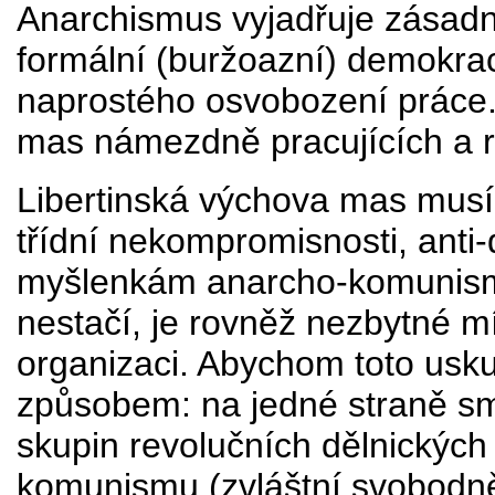
Anarchismus vyjadřuje zásadní
formální (buržoazní) demokrac
naprostého osvobození práce. 
mas námezdně pracujících a r
Libertinská výchova mas musí
třídní nekompromisnosti, anti
myšlenkám anarcho-komunism
nestačí, je rovněž nezbytné m
organizaci. Abychom toto usku
způsobem: na jedné straně s
skupin revolučních dělnických
komunismu (zvláštní svobodně