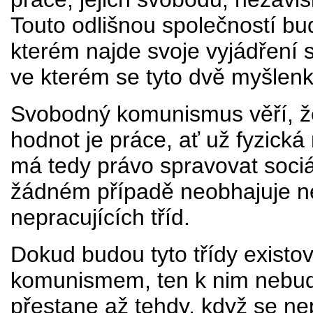
Touto odlišnou společností b
kterém najde svoje vyjádření s
ve kterém se tyto dvě myšlen
Svobodný komunismus věří, ž
hodnot je práce, ať už fyzická
má tedy právo spravovat sociá
žádném případě neobhajuje ne
nepracujících tříd.
Dokud budou tyto třídy exist
komunismem, ten k nim nebude
přestane až tehdy, když se nep