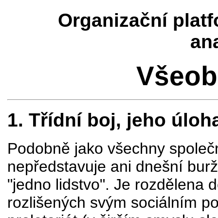
Organizační plat
an
Všeob
1
. Třídní boj, jeho úlo
Podobně jako všechny společno
nepředstavuje ani dnešní burž
"jedno lidstvo". Je rozdělena 
rozlišených svým sociálním p