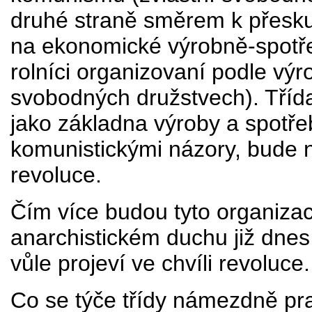
druhé straně směrem k přeskup
na ekonomické výrobně-spotřeb
rolníci organizovaní podle výr
svobodných družstvech). Třída
jako základna výroby a spotře
komunistickými názory, bude 
revoluce.
Čím více budou tyto organiza
anarchistickém duchu již dnes,
vůle projeví ve chvíli revoluce.
Co se týče třídy námezdně pra