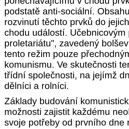
ponechávajícímu v chodu prvk
podstatě anti-sociální. Obsah
rozvinutí těchto prvků do jej
chodu událostí. Učebnicovým p
proletariátu", zavedený bolšev
tento režim pouze přechodný
komunismu. Ve skutečnosti ten
třídní společnosti, na jejímž 
dělníci a rolníci.
Základy budování komunistické
možnosti zajistit každému ne
svoje potřeby od prvního dne r