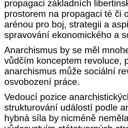
propagaci základních libertin
prostorem na propagaci té či 
arénou pro boj, strategii a as
spravování ekonomického a so
Anarchismus by se měl mnohem 
vůdčím konceptem revoluce, p
anarchismus může sociální re
osvobození práce.
Vedoucí pozice anarchistický
strukturování událostí podle an
hybná síla by nicméně neměla