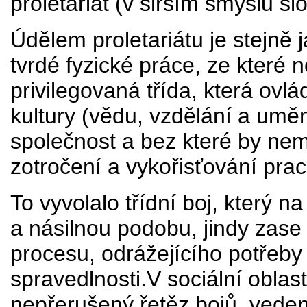
proletariát (v širším smyslu sl
Údělem proletariátu je stejně 
tvrdé fyzické práce, ze které ne
privilegovaná třída, která ovlá
kultury (vědu, vzdělání a uměn
společnost a bez které by nem
zotročení a vykořisťování prac
To vyvolalo třídní boj, který n
a násilnou podobu, jindy zase
procesu, odrážejícího potřeby 
spravedlnosti.V sociální oblast
nepřerušený řetěz bojů, vede