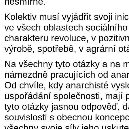
nesmírné.
Kolektiv musí vyjádřit svoji in
ve všech oblastech sociálního
charakteru revoluce, v pozitiv
výrobě, spotřebě, v agrární ot
Na všechny tyto otázky a na 
námezdně pracujících od anar
Od chvíle, kdy anarchisté vysl
uspořádání společnosti, mají 
tyto otázky jasnou odpověď, d
souvislosti s obecnou koncep
všechny svoje síly jeho uskut