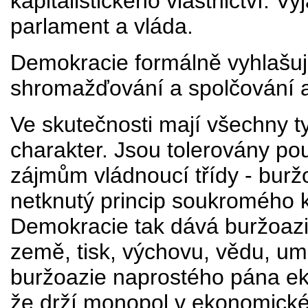
kapitalistického vlastnictví. V
parlament a vláda.
Demokracie formálně vyhlašuje
shromažďování a spolčování 
Ve skutečnosti mají všechny ty
charakter. Jsou tolerovány po
zájmům vládnoucí třídy - bur
netknutý princip soukromého ka
Demokracie tak dává buržoazi
země, tisk, výchovu, vědu, umě
buržoazie naprostého pána ek
že drží monopol v ekonomické