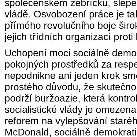
společenském žebříčku, slepé 
vládě. Osvobození práce je t
přímého revolučního boje šir
jejich třídních organizací prot
Uchopení moci sociálně demo
pokojných prostředků za resp
nepodnikne ani jeden krok sm
prostého důvodu, že skutečnou
podrží buržoazie, která kontro
socialistické vlády je omezen
reforem na vylepšování staré
McDonald, sociálně demokrat