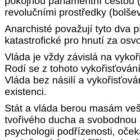
pokojnou parlamentní cestou (
revolučními prostředky (bolševi
Anarchisté považují tyto dva 
katastrofické pro hnutí za osv
Vláda je vždy závislá na vykoř
Rodí se z tohoto vykořisťování
Vláda bez násilí a vykořisťován
existenci.
Stát a vláda berou masám veške
tvořivého ducha a svobodnou ak
psychologii podřízenosti, oče